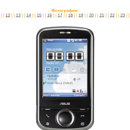
Фотографии:
] [
12
] [
13
] [
14
] [
15
] [
16
] [
17
] [
18
] [
19
] [
20
] [
21
] [
22
] [
23
] 