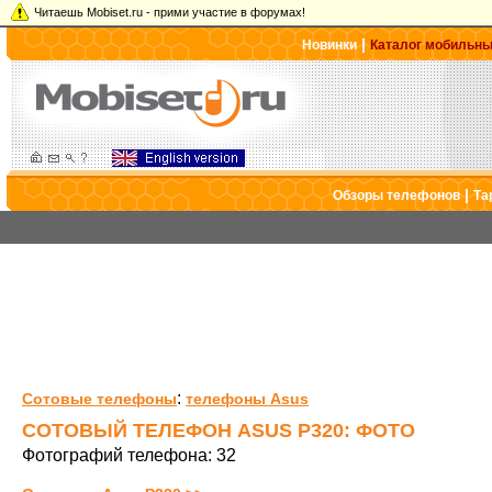
Читаешь Mobiset.ru - прими участие в форумах!
|
Новинки
Каталог мобильн
|
Обзоры телефонов
Та
:
Сотовые телефоны
телефоны Asus
СОТОВЫЙ ТЕЛЕФОН ASUS P320: ФОТО
Фотографий телефона: 32