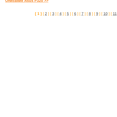
Описание Asus P320 >>
[ 1 ]
[
2
] [
3
] [
4
] [
5
] [
6
] [
7
] [
8
] [
9
] [
10
] [
11