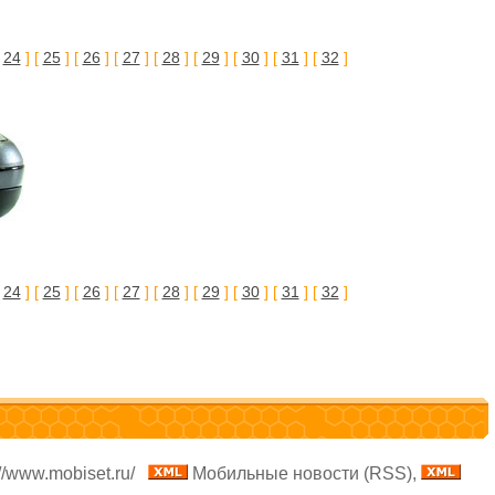
[
24
] [
25
] [
26
] [
27
] [
28
] [
29
] [
30
] [
31
] [
32
]
[
24
] [
25
] [
26
] [
27
] [
28
] [
29
] [
30
] [
31
] [
32
]
//www.mobiset.ru/
Мобильные новости (RSS),