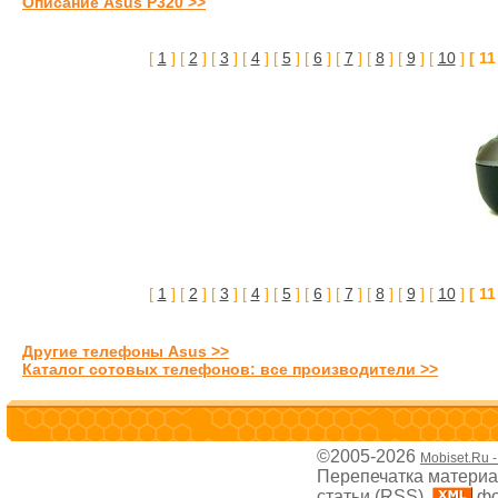
Описание Asus P320 >>
[
1
] [
2
] [
3
] [
4
] [
5
] [
6
] [
7
] [
8
] [
9
] [
10
]
[ 11
[
1
] [
2
] [
3
] [
4
] [
5
] [
6
] [
7
] [
8
] [
9
] [
10
]
[ 11
Другие телефоны Asus >>
Каталог сотовых телефонов: все производители >>
©2005-2026
Mobiset.Ru 
Перепечатка материал
статьи (RSS),
фо