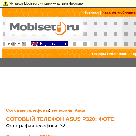
Читаешь Mobiset.ru - прими участие в форумах!
|
Новинки
Каталог мобильн
|
Обзоры телефонов
Та
:
Сотовые телефоны
телефоны Asus
СОТОВЫЙ ТЕЛЕФОН ASUS P320: ФОТО
Фотографий телефона: 32