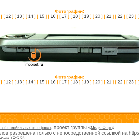
Фотографии:
 ]
[
12
] [
13
] [
14
] [
15
] [
16
] [
17
] [
18
] [
19
] [
20
] [
21
] [
22
] [
23
] 
Фотографии:
 ]
[
12
] [
13
] [
14
] [
15
] [
16
] [
17
] [
18
] [
19
] [
20
] [
21
] [
22
] [
23
] 
, проект группы «
»
- всё о мобильных телефонах
МедиаФорт
ов разрешена только с непосредственной ссылкой на http:
рум (RSS)