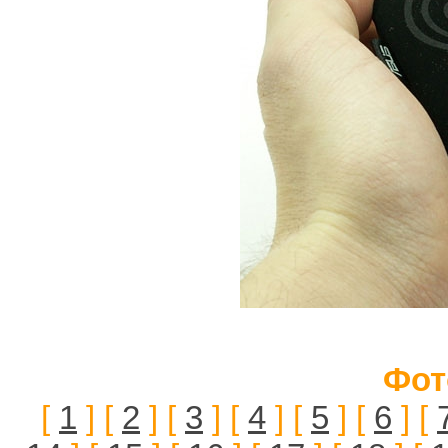
Фот
[
1
] [
2
] [
3
] [
4
] [
5
] [
6
] [