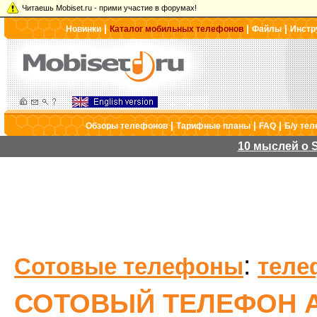
Читаешь Mobiset.ru - прими участие в форумах!
|
|
|
Новинки
Каталог мобильных телефонов
Файлы
Инстр
|
|
|
Обзоры телефонов
Тарифные планы
FAQ
Б/у те
10 мыслей о S
:
Сотовые телефоны
теле
СОТОВЫЙ ТЕЛЕФОН A