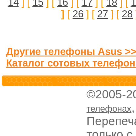
14
] [
15
] [
16
] [
17
] [
18
] [
]
[
26
] [
27
] [
28
Другие телефоны Asus >
Каталог сотовых телефон
©2005-2
телефонах
Перепеч
только с