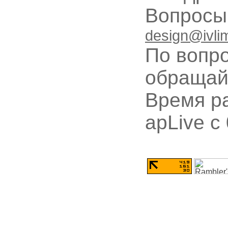
Вопрос
design@ivli
По вопр
обращай
Время ра
apLive c