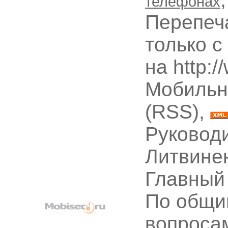
телефонах
Перепеч
только с
на http:
Мобильн
(RSS),
Руководи
Литвине
Главный
По общи
вопроса