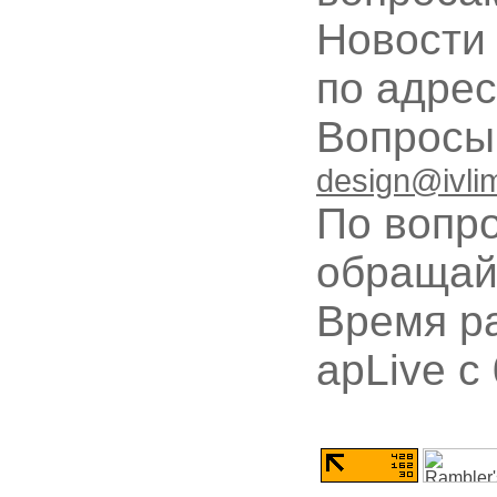
Новости
по адре
Вопрос
design@ivli
По вопр
обращай
Время ра
apLive c