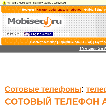
Читаешь Mobiset.ru - прими участие в форумах!
|
|
|
Новинки
Каталог мобильных телефонов
Файлы
Инстр
|
|
|
Обзоры телефонов
Тарифные планы
FAQ
Б/у те
10 мыслей о S
:
Сотовые телефоны
теле
СОТОВЫЙ ТЕЛЕФОН A