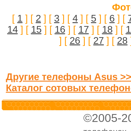
Фот
[
1
] [
2
] [
3
] [
4
] [
5
] [
6
] [
14
] [
15
] [
16
] [
17
] [
18
] [
1
] [
26
] [
27
] [
28
Другие телефоны Asus >
Каталог сотовых телефон
©2005-2