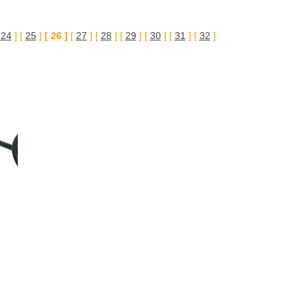
[
24
] [
25
]
[ 26 ]
[
27
] [
28
] [
29
] [
30
] [
31
] [
32
]