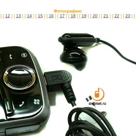
Фотографии:
] [
12
] [
13
] [
14
] [
15
] [
16
] [
17
] [
18
] [
19
] [
20
] [
21
] [
22
] [
23
] 