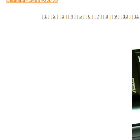
Описание Asus P320 >>
[
1
] [
2
] [
3
] [
4
] [
5
] [
6
] [
7
] [
8
] [
9
] [
10
] [
11