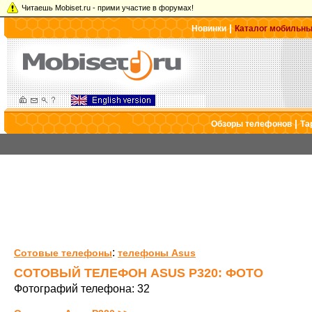
Читаешь Mobiset.ru - прими участие в форумах!
|
Новинки
Каталог мобильн
|
Обзоры телефонов
Та
:
Сотовые телефоны
телефоны Asus
СОТОВЫЙ ТЕЛЕФОН ASUS P320: ФОТО
Фотографий телефона: 32