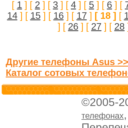
[
1
] [
2
] [
3
] [
4
] [
5
] [
6
] [
14
] [
15
] [
16
] [
17
]
[ 18 ]
[
] [
26
] [
27
] [
28
Другие телефоны Asus >
Каталог сотовых телефон
©2005-2
телефонах
Перепеч