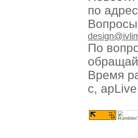
по адре
Вопрос
design@ivli
По вопр
обращай
Время ра
с, apLive