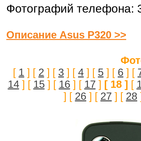
Фотографий телефона: 
Описание Asus P320 >>
Фот
[
1
] [
2
] [
3
] [
4
] [
5
] [
6
] [
14
] [
15
] [
16
] [
17
]
[ 18 ]
[
] [
26
] [
27
] [
28