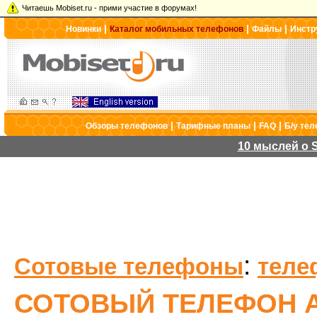
Читаешь Mobiset.ru - прими участие в форумах!
|
|
|
Новинки
Каталог мобильных телефонов
Файлы
Инстр
|
|
|
Обзоры телефонов
Тарифные планы
FAQ
Б/у те
10 мыслей о S
:
Сотовые телефоны
теле
СОТОВЫЙ ТЕЛЕФОН A