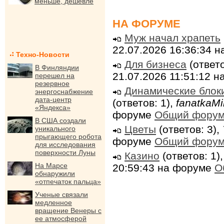
меньше, дешевле
НА ФОРУМЕ
Муж начал храпеть
22.07.2026 16:36:34 
Техно-Новости
Для бизнеса
(ответо
В Финляндии
21.07.2026 11:51:12 
перешел на
резервное
Динамические блок
энергоснабжение
дата-центр
(ответов: 1),
fanatkaMi
«Яндекса»
форуме
Общий фору
В США создали
Цветы
(ответов: 3),
уникального
прыгающего робота
форуме
Общий фору
для исследования
поверхности Луны
Казино
(ответов: 1)
На Марсе
20:59:43 на форуме
О
обнаружили
«отпечаток пальца»
Ученые связали
медленное
вращение Венеры с
ее атмосферой