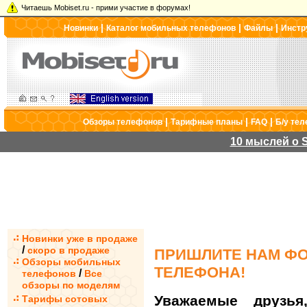
Читаешь Mobiset.ru - прими участие в форумах!
|
|
|
Новинки
Каталог мобильных телефонов
Файлы
Инстр
|
|
|
Обзоры телефонов
Тарифные планы
FAQ
Б/у те
10 мыслей о S
Новинки уже в продаже
/
скоро в продаже
ПРИШЛИТЕ НАМ ФО
Обзоры мобильных
ТЕЛЕФОНА!
/
телефонов
Все
обзоры по моделям
Уважаемые друзья
Тарифы сотовых