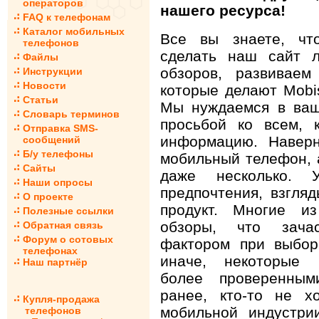
операторов
нашего ресурса!
FAQ к телефонам
Каталог мобильных
Все вы знаете, чт
телефонов
сделать наш сайт 
Файлы
обзоров, развивае
Инструкции
Новости
которые делают Mobi
Статьи
Мы нуждаемся в ва
Словарь терминов
просьбой ко всем, 
Отправка SMS-
информацию. Наверн
сообщений
Б/у телефоны
мобильный телефон, а
Сайты
даже несколько.
Наши опросы
предпочтения, взгля
О проекте
продукт. Многие и
Полезные ссылки
обзоры, что зача
Обратная связь
Форум о сотовых
фактором при выбор
телефонах
иначе, некоторые 
Наш партнёр
более проверенным
ранее, кто-то не х
Купля-продажа
мобильной индустри
телефонов