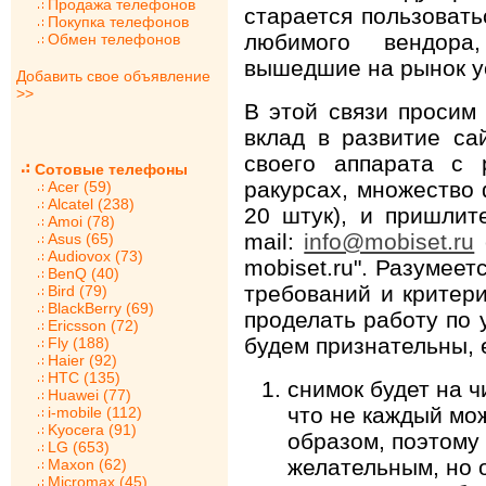
Продажа телефонов
старается пользоват
Покупка телефонов
любимого вендора
Обмен телефонов
вышедшие на рынок у
Добавить свое объявление
>>
В этой связи просим 
вклад в развитие са
своего аппарата с
Сотовые телефоны
ракурсах, множество 
Acer (59)
Alcatel (238)
20 штук), и пришлит
Amoi (78)
mail:
info@mobiset.ru
Asus (65)
Audiovox (73)
mobiset.ru". Разумеет
BenQ (40)
требований и критери
Bird (79)
BlackBerry (69)
проделать работу по 
Ericsson (72)
будем признательны, 
Fly (188)
Haier (92)
HTC (135)
снимок будет на 
Huawei (77)
что не каждый мо
i-mobile (112)
Kyocera (91)
образом, поэтому 
LG (653)
желательным, но 
Maxon (62)
Micromax (45)