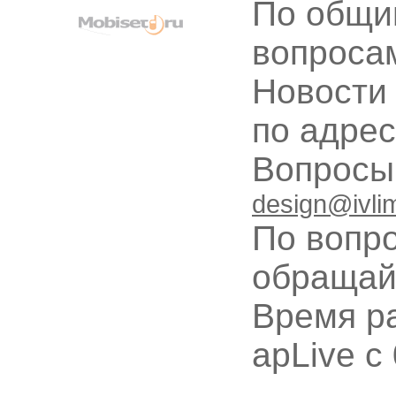
По общи
вопроса
Новости
по адре
Вопрос
design@ivli
По вопр
обращай
Время ра
apLive c