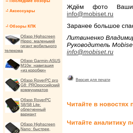
Последние обзоры
Ждём фото Ваших
Аксессуары
info@mobiset.ru
Заранее большое спа
Обзоры КПК
Обзор Highscreen
Литвиненко Владими
Hippo: маленький
Руководитель Mobiset
гигант мобильного
телекома
info@mobiset.ru
Обзор Garmin-ASUS
M10e: навигация
«из коробки»
Версия для печати
Обзор RoverPC pro
G8: PROроссийский
коммуникатор
Обзор RoverPC
Читайте в новостях 
S8/S8 Lite:
облегченный
вариант
Читайте аналитику 
Обзор Highscreen
Nano: быстрее,