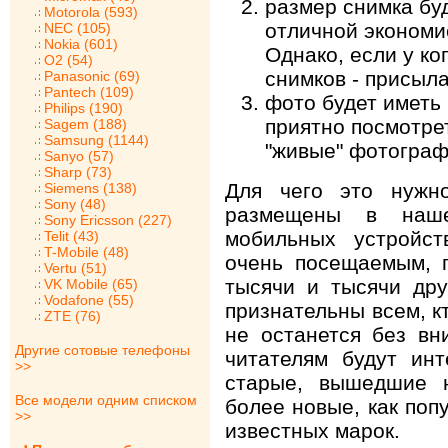
размер снимка буд
Motorola (593)
отличной экономи
NEC (105)
Nokia (601)
Однако, если у ко
O2 (54)
снимков - присыл
Panasonic (69)
Pantech (109)
фото будет иметь 
Philips (190)
приятно посмотре
Sagem (188)
Samsung (1144)
"живые" фотограф
Sanyo (57)
Sharp (73)
Для чего это нужн
Siemens (138)
Sony (48)
размещены в наше
Sony Ericsson (227)
мобильных устройст
Telit (43)
T-Mobile (48)
очень посещаемым, 
Vertu (51)
тысячи и тысячи др
VK Mobile (65)
Vodafone (55)
признательны всем, к
ZTE (76)
не останется без вн
Другие сотовые телефоны
читателям будут ин
>>
старые, вышедшие н
Все модели одним списком
более новые, как поп
>>
известных марок.