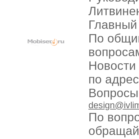
Литвине
Главный
По общи
вопроса
Новости
по адре
Вопрос
design@ivli
По вопр
обращай