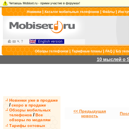
Читаешь Mobiset.ru - прими участие в форумах!
|
|
|
Новинки
Каталог мобильных телефонов
Файлы
Инстр
|
|
|
Обзоры телефонов
Тарифные планы
FAQ
Б/у те
10 мыслей о S
Новинки уже в продаже
/
скоро в продаже
Обзоры мобильных
<< Предыдущая
Пос
/
телефонов
Все
новость
обзоры по моделям
Тарифы сотовых