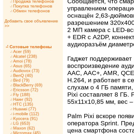
Сообщается, что смар
Продажа телефонов
Покупка телефонов
управлением операци
Обмен телефонов
оснащён 2,63-дюймов
Добавить свое объявление
разрешением 320х400 
>>
2 МП камера с LED-вс
+ EDR с A2DP, коннект
аудиоразъём диаметро
Сотовые телефоны
Acer (59)
Alcatel (238)
Гаджет поддерживает
Amoi (78)
воспроизведение ауди
Asus (65)
Audiovox (73)
AAC, AAC+, AMR, QCE
BenQ (40)
H.264, и работает в с
Bird (79)
BlackBerry (69)
слухам о 4 ГБ памяти
Ericsson (72)
Pixi составляет 8 ГБ
Fly (188)
Haier (92)
55х11х10,85 мм, вес –
HTC (135)
Huawei (77)
i-mobile (112)
Palm Pixi вскоре появ
Kyocera (91)
оператора Sprint. Пр
LG (653)
Maxon (62)
цена смартфона соста
Micromax (45)