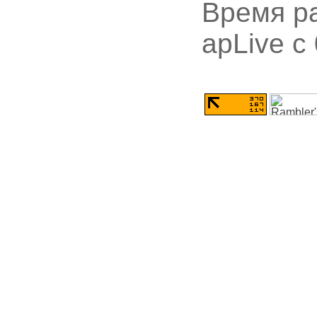
Время ра
apLive c