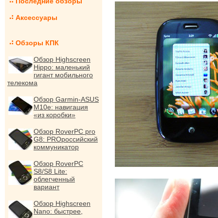
Последние обзоры
Аксессуары
Обзоры КПК
Обзор Highscreen
Hippo: маленький
гигант мобильного
телекома
Обзор Garmin-ASUS
M10e: навигация
«из коробки»
Обзор RoverPC pro
G8: PROроссийский
коммуникатор
Обзор RoverPC
S8/S8 Lite:
облегченный
вариант
Обзор Highscreen
Nano: быстрее,