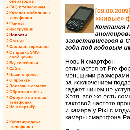
операторов
FAQ к телефонам
[09.09.200
Каталог мобильных
«живые» ф
телефонов
Файлы
Компания 
Инструкции
анонсирова
Новости
засветившегося в С
Статьи
Словарь терминов
года под кодовым и
Отправка SMS-
сообщений
Новый смартфон
Б/у телефоны
отличается от Pre фо
Сайты
Наши опросы
меньшими размерами.
О проекте
за исключением подде
Полезные ссылки
гаджет ничем не уступ
Обратная связь
Хотя, всё же есть сом
Форум о сотовых
телефонах
тактовой частоте про
Наш партнёр
и камера у Pixi с мод
камеры смартфона Pa
Купля-продажа
телефонов