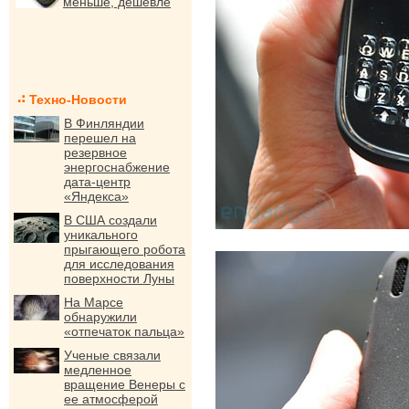
меньше, дешевле
Техно-Новости
В Финляндии
перешел на
резервное
энергоснабжение
дата-центр
«Яндекса»
В США создали
уникального
прыгающего робота
для исследования
поверхности Луны
На Марсе
обнаружили
«отпечаток пальца»
Ученые связали
медленное
вращение Венеры с
ее атмосферой