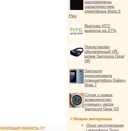
рассекречены
характеристики
смартфона Moto Z
Play
Выручка HTC
выросла на 27%
Представлен
обновлённый VR-
шлем Samsung Gear
VR
Samsung
анонсировала
планшетофон Galaxy
Note 7
Слухи о новых
возможностях
«умных» часов
Samsung Gear S3
Новые материалы
Опыт эксплуатации
ледующая новость >>
смартфона Sony