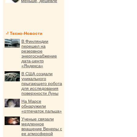
меньше, дешевле
Техно-Новости
В Финляндии
перешел на
резервное
энергоснабжение
дата-центр
«Яндекса»
В США создали
уникального
прыгающего робота
для исследования
поверхности Луны
На Марсе
обнаружили
«отпечаток пальца»
Ученые связали
медленное
вращение Венеры с
ее атмосферой