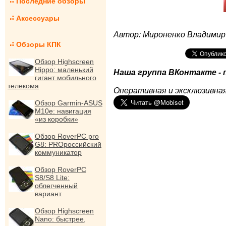
Последние обзоры
Аксессуары
Автор: Мироненко Владимир
Обзоры КПК
Обзор Highscreen
Hippo: маленький
Наша группа ВКонтакте - 
гигант мобильного
телекома
Оперативная и эксклюзивная
Обзор Garmin-ASUS
M10e: навигация
«из коробки»
Обзор RoverPC pro
G8: PROроссийский
коммуникатор
Обзор RoverPC
S8/S8 Lite:
облегченный
вариант
Обзор Highscreen
Nano: быстрее,