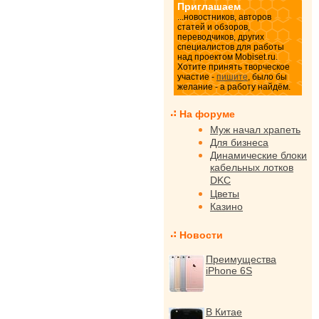
Приглашаем
...новостников, авторов
статей и обзоров,
переводчиков, других
специалистов для работы
над проектом Mobiset.ru.
Хотите принять творческое
участие -
пишите
, было бы
желание - а работу найдём.
На форуме
Муж начал храпеть
Для бизнеса
Динамические блоки
кабельных лотков
DKC
Цветы
Казино
Новости
Преимущества
iPhone 6S
В Китае