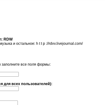
ал: RDW
зыка и остальное: h t t p ://rdvv.livejournal.com/
 заполните все поля формы:
ся для всех пользователей):