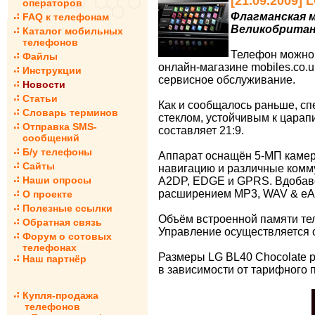
[21.09.2009]
операторов
Флагманская м
FAQ к телефонам
Великобритан
Каталог мобильных
телефонов
Телефон можно 
Файлы
онлайн-магазине mobiles.co.u
Инструкции
сервисное обслуживание.
Новости
Статьи
Как и сообщалось раньше, с
Словарь терминов
стеклом, устойчивым к царап
Отправка SMS-
составляет 21:9.
сообщений
Б/у телефоны
Аппарат оснащён 5-МП камеро
Сайты
навигацию и различные комм
Наши опросы
A2DP, EDGE и GPRS. Вдобаво
расширением MP3, WAV & e
О проекте
Полезные ссылки
Объём встроенной памяти тел
Обратная связь
Управление осуществляется 
Форум о сотовых
телефонах
Размеры LG BL40 Chocolate р
Наш партнёр
в зависимости от тарифного 
Купля-продажа
телефонов