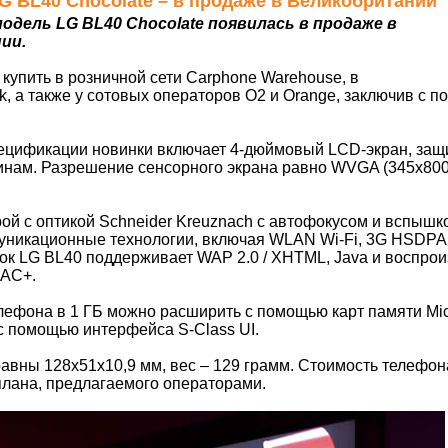
 LG BL40 Chocolate – в продаже в Великобритании
одель LG BL40 Chocolate появилась в продаже в
ии.
купить в розничной сети Carphone Warehouse, в
k, а также у сотовых операторов O2 и Orange, заключив с 
пецификации новинки включает 4-дюймовый LCD-экран, з
инам. Разрешение сенсорного экрана равно WVGA (345х800
й с оптикой Schneider Kreuznach с автофокусом и вспышк
уникационные технологии, включая WLAN Wi-Fi, 3G HSDPA,
к LG BL40 поддерживает WAP 2.0 / XHTML, Java и воспро
AAC+.
ефона в 1 ГБ можно расширить с помощью карт памяти Mic
с помощью интерфейса S-Class UI.
авны 128x51x10,9 мм, вес – 129 грамм. Стоимость телефона
плана, предлагаемого операторами.