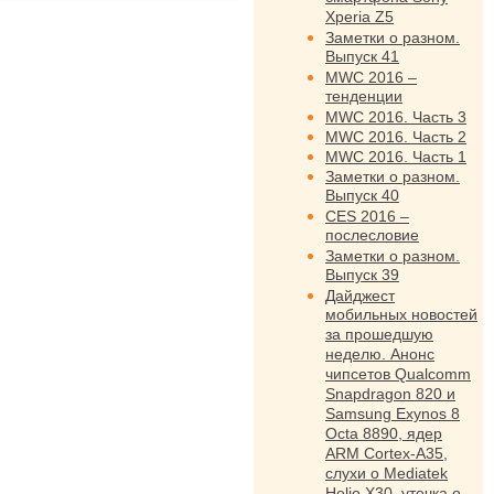
Xperia Z5
Заметки о разном.
Выпуск 41
MWC 2016 –
тенденции
MWC 2016. Часть 3
MWC 2016. Часть 2
MWC 2016. Часть 1
Заметки о разном.
Выпуск 40
CES 2016 –
послесловие
Заметки о разном.
Выпуск 39
Дайджест
мобильных новостей
за прошедшую
неделю. Анонс
чипсетов Qualcomm
Snapdragon 820 и
Samsung Exynos 8
Octa 8890, ядер
ARM Cortex-A35,
слухи о Mediatek
Helio X30, утечка о