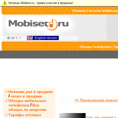
Читаешь Mobiset.ru - прими участие в форумах!
|
Новинки
Каталог мобильн
|
Обзоры телефонов
Та
Новинки уже в продаже
/
скоро в продаже
<< Предыдущая новос
Обзоры мобильных
/
телефонов
Все
обзоры по моделям
Тарифы сотовых