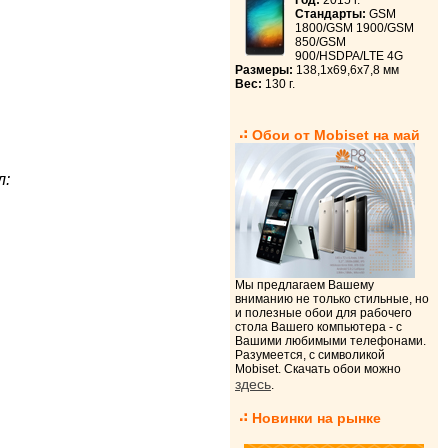
Год:
2015 г.
Стандарты:
GSM
1800/GSM 1900/GSM
850/GSM
900/HSDPA/LTE 4G
Размеры:
138,1x69,6x7,8 мм
Вес:
130 г.
Обои от Mobiset на май
л:
Мы предлагаем Вашему
вниманию не только стильные, но
и полезные обои для рабочего
стола Вашего компьютера - с
Вашими любимыми телефонами.
Разумеется, с символикой
Mobiset. Скачать обои можно
здесь
.
Новинки на рынке