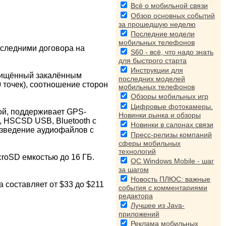
Всё о мобильной связи
Обзор основных событий
за прошедшую неделю
Последние модели
мобильных телефонов
последними договора на
S60 - всё, что надо знать
для быстрого старта
Инструкции для
ащищённый закалённым
последних моделей
 точек), соотношение сторон
мобильных телефонов
Обзоры мобильных игр
Цифровые фотокамеры.
ой, поддерживает GPS-
Новинки рынка и обзоры
 HSCSD USB, Bluetooth с
Новинки в салонах связи
изведение аудиофайлов с
Пресс-релизы компаний
сферы мобильных
технологий
roSD емкостью до 16 ГБ.
ОС Windows Mobile - шаг
за шагом
Новость ПЛЮС: важные
 составляет от $33 до $211
события с комментариями
редактора
Лучшее из Java-
приложений
Реклама мобильных