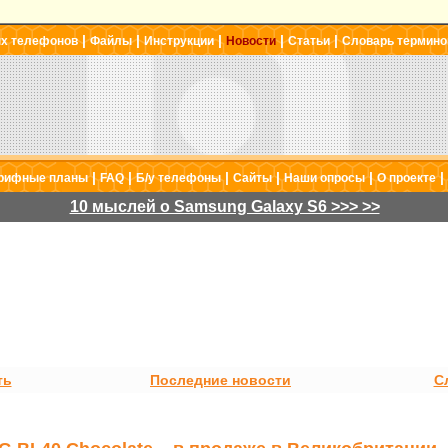
|
|
|
|
|
ых телефонов
Файлы
Инструкции
Новости
Статьи
Словарь термино
|
|
|
|
|
|
рифные планы
FAQ
Б/у телефоны
Сайты
Наши опросы
О проекте
10 мыслей о Samsung Galaxy S6 >>> >>
ть
Последние новости
С