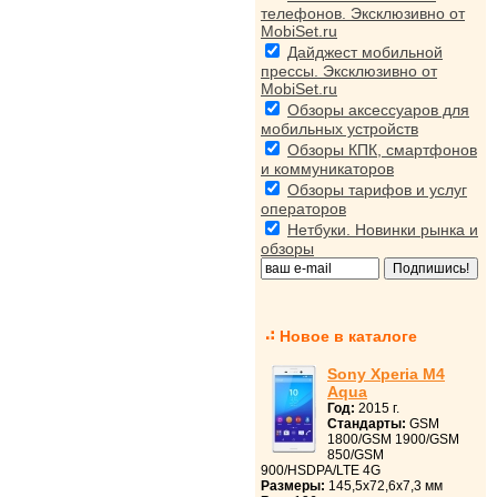
телефонов. Эксклюзивно от
MobiSet.ru
Дайджест мобильной
прессы. Эксклюзивно от
MobiSet.ru
Обзоры аксессуаров для
мобильных устройств
Обзоры КПК, смартфонов
и коммуникаторов
Обзоры тарифов и услуг
операторов
Нетбуки. Новинки рынка и
обзоры
Новое в каталоге
Sony Xperia M4
Aqua
Год:
2015 г.
Стандарты:
GSM
1800/GSM 1900/GSM
850/GSM
900/HSDPA/LTE 4G
Размеры:
145,5x72,6x7,3 мм