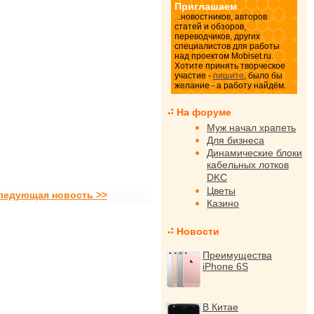
Приглашаем
...новостников, авторов
статей и обзоров,
переводчиков, других
специалистов для работы
над проектом Mobiset.ru.
Хотите принять творческое
участие -
пишите
, было бы
желание - а работу найдём.
На форуме
Муж начал храпеть
Для бизнеса
Динамические блоки
кабельных лотков
DKC
Цветы
ледующая новость >>
Казино
Новости
Преимущества
iPhone 6S
В Китае