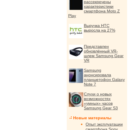
рассекречены
характеристики
смартфона Moto Z
Play
Выручка HTC
выросла на 27%
Представлен
обновлённый VR-
шлем Samsung Gear
VR
Samsung
анонсировала
планшетофон Galaxy
Note 7
Слухи о новых
возможностях
«умных» часов
Samsung Gear S3
Новые материалы
Опыт эксплуатации
смартфона Sony