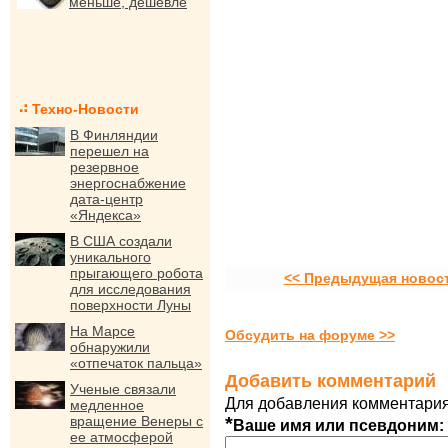
меньше, дешевле
Техно-Новости
В Финляндии
перешел на
резервное
энергоснабжение
дата-центр
«Яндекса»
В США создали
уникального
прыгающего робота
<< Предыдущая новос
для исследования
поверхности Луны
На Марсе
Обсудить на форуме >>
обнаружили
«отпечаток пальца»
Добавить комментарий
Ученые связали
Для добавления комментария
медленное
вращение Венеры с
*
Ваше имя или псевдоним:
ее атмосферой