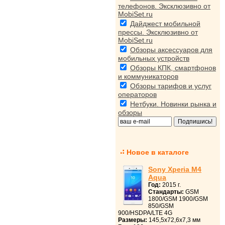
телефонов. Эксклюзивно от
MobiSet.ru
Дайджест мобильной
прессы. Эксклюзивно от
MobiSet.ru
Обзоры аксессуаров для
мобильных устройств
Обзоры КПК, смартфонов
и коммуникаторов
Обзоры тарифов и услуг
операторов
Нетбуки. Новинки рынка и
обзоры
Новое в каталоге
Sony Xperia M4
Aqua
Год:
2015 г.
Стандарты:
GSM
1800/GSM 1900/GSM
850/GSM
900/HSDPA/LTE 4G
Размеры:
145,5x72,6x7,3 мм