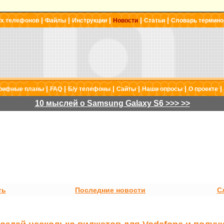
|
|
|
|
|
ых телефонов
Файлы
Инструкции
Новости
Статьи
Словарь термино
|
|
|
|
|
|
рифные планы
FAQ
Б/у телефоны
Сайты
Наши опросы
О проекте
10 мыслей о Samsung Galaxy S6 >>> >>
ть
Последние новости
С