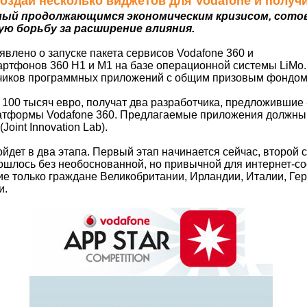
 Создай несколько виджетов для Vodafone и получ
ый продолжающимся экономическим кризисом, сотов
ю борьбу за расширение влияния.
явлено о запуске пакета сервисов Vodafone 360 и
артфонов 360 H1 и M1 на базе операционной системы LiMo.
тчиков программных приложений с общим призовым фондом 
 100 тысяч евро, получат два разработчика, предложивши
атформы Vodafone 360. Предлагаемые приложения должны 
Joint Innovation Lab).
йдет в два этапа. Первый этап начинается сейчас, второй ст
бошлось без необоснованной, но привычной для интернет-с
тие только граждане Великобритании, Ирландии, Италии, Ге
и.