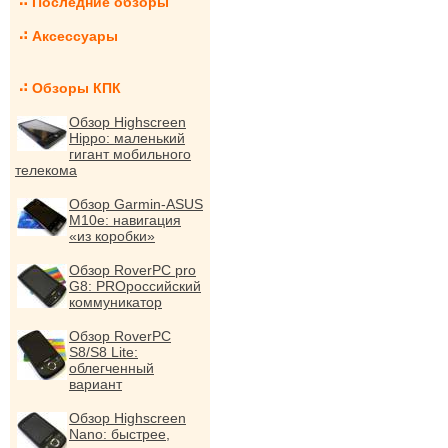
Последние обзоры
Аксессуары
Обзоры КПК
Обзор Highscreen
Hippo: маленький
гигант мобильного
телекома
Обзор Garmin-ASUS
M10e: навигация
«из коробки»
Обзор RoverPC pro
G8: PROроссийский
коммуникатор
Обзор RoverPC
S8/S8 Lite:
облегченный
вариант
Обзор Highscreen
Nano: быстрее,