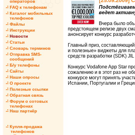
[25.09.2009]
операторов
Подстёгиваем
FAQ к телефонам
ведет активну
Каталог мобильных
телефонов
Вчера было объ
Файлы
предстоящем релизе двух см
Инструкции
анонсирует конкурс разрабо
Новости
Статьи
Главный приз, составляющий
Словарь терминов
и полезные» виджеты для пл
Отправка SMS-
средств разработки (SDK) JIL (
сообщений
Б/у телефоны
Конкурс Vodafone App Star про
Сайты
сожалению и в этот раз не о
Наши опросы
конкурсе могут принять учас
Испании, Португалии и Греци
О проекте
Полезные ссылки
Обратная связь
Форум о сотовых
телефонах
Наш партнёр
Купля-продажа
телефонов