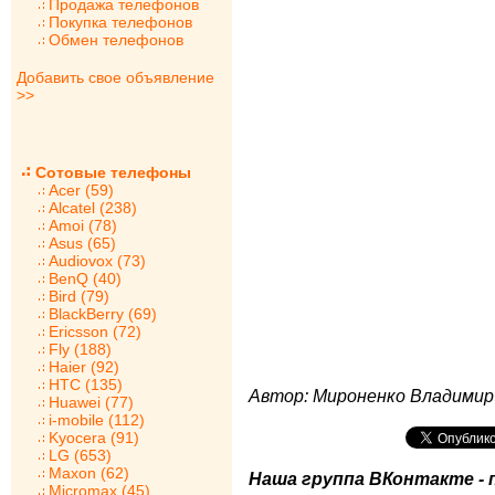
Продажа телефонов
Покупка телефонов
Обмен телефонов
Добавить свое объявление
>>
Сотовые телефоны
Acer (59)
Alcatel (238)
Amoi (78)
Asus (65)
Audiovox (73)
BenQ (40)
Bird (79)
BlackBerry (69)
Ericsson (72)
Fly (188)
Haier (92)
HTC (135)
Автор: Мироненко Владимир
Huawei (77)
i-mobile (112)
Kyocera (91)
LG (653)
Maxon (62)
Наша группа ВКонтакте - 
Micromax (45)