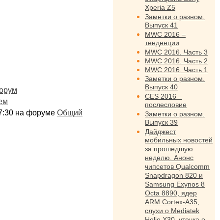
Xperia Z5
Заметки о разном.
Выпуск 41
MWC 2016 –
тенденции
MWC 2016. Часть 3
MWC 2016. Часть 2
MWC 2016. Часть 1
Заметки о разном.
Выпуск 40
орум
CES 2016 –
ем
послесловие
:17:30 на форуме
Общий
Заметки о разном.
Выпуск 39
Дайджест
мобильных новостей
за прошедшую
неделю. Анонс
чипсетов Qualcomm
Snapdragon 820 и
Samsung Exynos 8
Octa 8890, ядер
ARM Cortex-A35,
слухи о Mediatek
Helio X30, утечка о