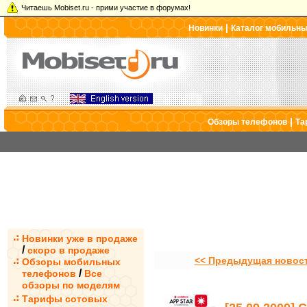
Читаешь Mobiset.ru - прими участие в форумах!
|
Новинки
Каталог мобильн
|
Обзоры телефонов
Та
Новинки уже в продаже
/
скоро в продаже
<< Предыдущая новос
Обзоры мобильных
/
телефонов
Все
обзоры по моделям
Тарифы сотовых