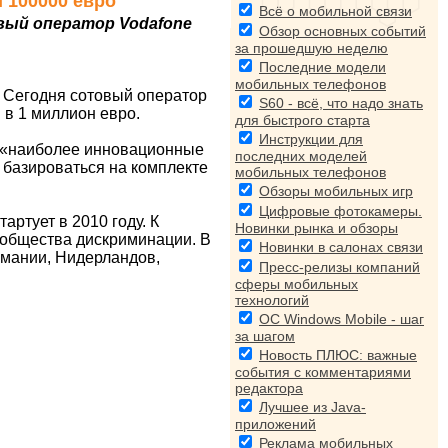
и 100000 евро
Всё о мобильной связи
ый оператор Vodafone
Обзор основных событий
за прошедшую неделю
Последние модели
мобильных телефонов
 Сегодня сотовый оператор
S60 - всё, что надо знать
в 1 миллион евро.
для быстрого старта
Инструкции для
е «наиболее инновационные
последних моделей
базироваться на комплекте
мобильных телефонов
Обзоры мобильных игр
Цифровые фотокамеры.
артует в 2010 году. К
Новинки рынка и обзоры
ообщества дискриминации. В
Новинки в салонах связи
рмании, Нидерландов,
Пресс-релизы компаний
сферы мобильных
технологий
ОС Windows Mobile - шаг
за шагом
Новость ПЛЮС: важные
события с комментариями
редактора
Лучшее из Java-
приложений
Реклама мобильных