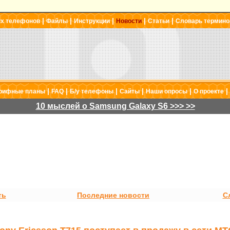
|
|
|
|
|
ых телефонов
Файлы
Инструкции
Новости
Статьи
Словарь термино
|
|
|
|
|
|
рифные планы
FAQ
Б/у телефоны
Сайты
Наши опросы
О проекте
10 мыслей о Samsung Galaxy S6 >>> >>
ть
Последние новости
С