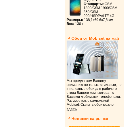
Год:
2015 г.
Стандарты:
GSM
1800/GSM 1900/GSM
850/GSM
900/HSDPA/LTE 4G
Размеры:
138,1x69,6x7,8 мм
Вес:
130 г.
Обои от Mobiset на май
Мы предлагаем Вашему
вниманию не только стильные, но
и полезные обои для рабочего
стола Вашего компьютера - с
Вашими любимыми телефонами.
Разумеется, с символикой
Mobiset. Скачать обои можно
здесь
.
Новинки на рынке