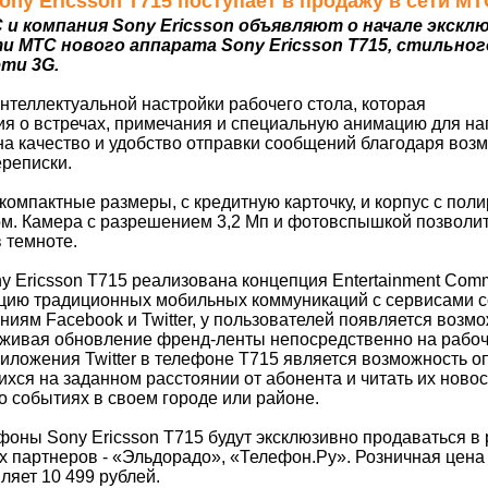
 Sony Ericsson T715 поступает в продажу в сети МТ
и компания Sony Ericsson объявляют о начале экскл
и МТС нового аппарата Sony Ericsson T715, стильно
ти 3G.
теллектуальной настройки рабочего стола, которая
я о встречах, примечания и специальную анимацию для н
а качество и удобство отправки сообщений благодаря воз
ереписки.
 компактные размеры, с кредитную карточку, и корпус с по
м. Камера с разрешением 3,2 Мп и фотовспышкой позволит
 темноте.
y Ericsson T715 реализована концепция Entertainment Comm
ию традиционных мобильных коммуникаций с сервисами с
ям Facebook и Twitter, у пользователей появляется возм
еживая обновление френд-ленты непосредственно на рабоч
ложения Twitter в телефоне Т715 является возможность о
хся на заданном расстоянии от абонента и читать их новос
 событиях в своем городе или районе.
ефоны Sony Ericsson T715 будут эксклюзивно продаваться в
х партнеров - «Эльдорадо», «Телефон.Ру». Розничная цена
ляет 10 499 рублей.