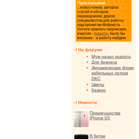
Приглашаем
...новостников, авторов
статей и обзоров,
переводчиков, других
специалистов для работы
над проектом Mobiset.ru.
Хотите принять творческое
участие -
пишите
, было бы
желание - а работу найдём.
На форуме
Муж начал храпеть
Для бизнеса
Динамические блоки
кабельных лотков
DKC
Цветы
Казино
Новости
Преимущества
iPhone 6S
В Китае