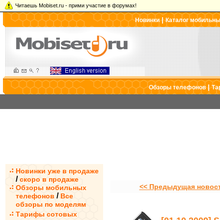
Читаешь Mobiset.ru - прими участие в форумах!
|
Новинки
Каталог мобильн
|
Обзоры телефонов
Та
Новинки уже в продаже
/
скоро в продаже
<< Предыдущая новос
Обзоры мобильных
/
телефонов
Все
обзоры по моделям
Тарифы сотовых