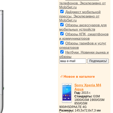
телефонов. Эксклюзивно от
MobiSet.ru
Дайджест мобильной
прессы. Эксклюзивно от
MobiSet.ru
Обзоры аксессуаров для
мобильных устройств
Обзоры КПК, смартфонов
и коммуникаторов
Обзоры тарифов и услуг
операторов
Нетбуки. Новинки рынка и
обзоры
Новое в каталоге
Sony Xperia M4
Aqua
Год:
2015 г.
Стандарты:
GSM
1800/GSM 1900/GSM
850/GSM
900/HSDPA/LTE 4G
Размеры:
145,5x72,6x7,3 мм