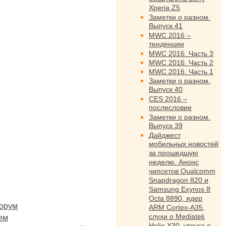
Xperia Z5
Заметки о разном.
Выпуск 41
MWC 2016 –
тенденции
MWC 2016. Часть 3
MWC 2016. Часть 2
MWC 2016. Часть 1
Заметки о разном.
Выпуск 40
CES 2016 –
послесловие
Заметки о разном.
Выпуск 39
Дайджест
мобильных новостей
за прошедшую
неделю. Анонс
чипсетов Qualcomm
Snapdragon 820 и
Samsung Exynos 8
Octa 8890, ядер
орум
ARM Cortex-A35,
слухи о Mediatek
ем
Helio X30, утечка о