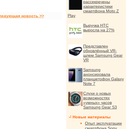
рассекречены
характеристики
смартфона Moto Z
Play
ледующая новость >>
Выручка HTC
выросла на 27%
Представлен
обновлённый VR-
шлем Samsung Gear
VR
Samsung
анонсировала
планшетофон Galaxy
Note 7
Слухи о новых
возможностях
«умных» часов
Samsung Gear S3
Новые материалы
Опыт эксплуатации
смартфона Sony