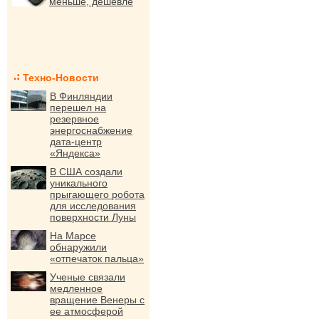
меньше, дешевле
Техно-Новости
В Финляндии
перешел на
резервное
энергоснабжение
дата-центр
«Яндекса»
В США создали
уникального
прыгающего робота
для исследования
поверхности Луны
На Марсе
обнаружили
«отпечаток пальца»
Ученые связали
медленное
вращение Венеры с
ее атмосферой