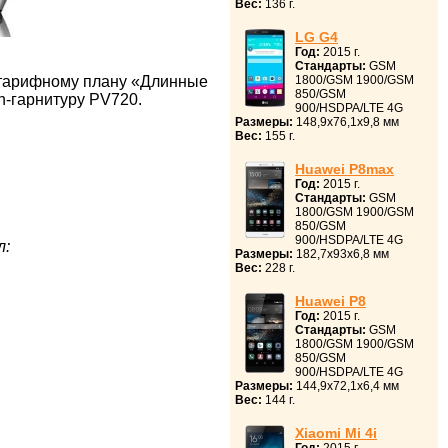
Вес:
136 г.
LG G4
Год:
2015 г.
Стандарты:
GSM
к тарифному плану «Длинные
1800/GSM 1900/GSM
850/GSM
h-гарнитуру PV720.
900/HSDPA/LTE 4G
Размеры:
148,9x76,1x9,8 мм
Вес:
155 г.
Huawei P8max
Год:
2015 г.
Стандарты:
GSM
1800/GSM 1900/GSM
850/GSM
900/HSDPA/LTE 4G
л:
Размеры:
182,7x93x6,8 мм
Вес:
228 г.
Huawei P8
Год:
2015 г.
Стандарты:
GSM
1800/GSM 1900/GSM
850/GSM
900/HSDPA/LTE 4G
Размеры:
144,9x72,1x6,4 мм
Вес:
144 г.
Xiaomi Mi 4i