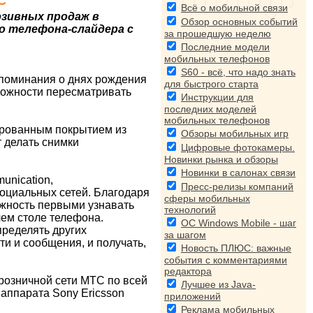
С
Всё о мобильной связи
юзивных продаж в
Обзор основных событий
го телефона-слайдера с
за прошедшую неделю
Последние модели
мобильных телефонов
S60 - всё, что надо знать
апоминания о днях рождения
для быстрого старта
можности пересматривать
Инструкции для
последних моделей
мобильных телефонов
лированным покрытием из
Обзоры мобильных игр
 делать снимки
Цифровые фотокамеры.
Новинки рынка и обзоры
Новинки в салонах связи
unication,
Пресс-релизы компаний
оциальных сетей. Благодаря
сферы мобильных
ожность первыми узнавать
технологий
ем столе телефона.
ОС Windows Mobile - шаг
пределять других
за шагом
ти и сообщения, и получать,
Новость ПЛЮС: важные
события с комментариями
редактора
 розничной сети МТС по всей
Лучшее из Java-
 аппарата Sony Ericsson
приложений
Реклама мобильных