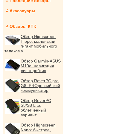
Последние обзоры
Аксессуары
Обзоры КПК
Обзор Highscreen
Hippo: маленький
гигант мобильного
телекома
Обзор Garmin-ASUS
M10e: навигация
«из коробки»
Обзор RoverPC pro
G8: PROроссийский
коммуникатор
Обзор RoverPC
S8/S8 Lite:
облегченный
вариант
Обзор Highscreen
Nano: быстрее,