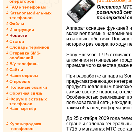
[01.10.2009]
операторов
Оператор МТС 
FAQ к телефонам
розничной сет
Каталог мобильных
поддержкой се
телефонов
Файлы
Аппарат оснащен функцией ин
Инструкции
включает прямые напоминани
Новости
и важных событиях. Повышен
Статьи
историю разговора по ходу п
Словарь терминов
Отправка SMS-
Sony Ericsson T715 отличают
сообщений
алюминия и глянцевым торцо
Б/у телефоны
приемлемого качества даже в
Сайты
Наши опросы
При разработке аппарата Son
предусматривающая интеграц
О проекте
предустановленным приложени
Полезные ссылки
самые свежие новости, отсл
Обратная связь
Особенностью реализации при
Форум о сотовых
пользователей сети, находящи
телефонах
таким образом, информацию о
Наш партнёр
До 25 октября 2009 года тел
стране и салонах генеральны
Купля-продажа
телефонов
T715 в магазинах МТС состав