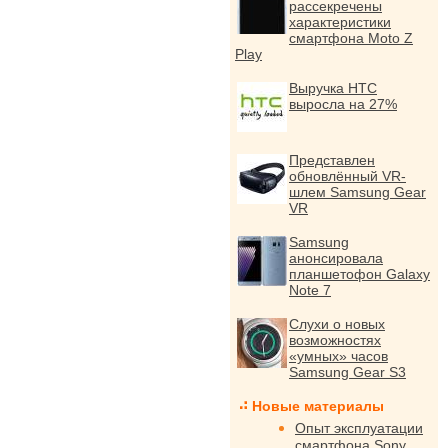
рассекречены
характеристики
смартфона Moto Z
Play
Выручка HTC
выросла на 27%
Представлен
обновлённый VR-
шлем Samsung Gear
VR
Samsung
анонсировала
планшетофон Galaxy
Note 7
Слухи о новых
возможностях
«умных» часов
Samsung Gear S3
Новые материалы
Опыт эксплуатации
смартфона Sony