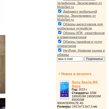
телефонов. Эксклюзивно от
MobiSet.ru
Дайджест мобильной
прессы. Эксклюзивно от
MobiSet.ru
Обзоры аксессуаров для
мобильных устройств
Обзоры КПК, смартфонов
и коммуникаторов
Обзоры тарифов и услуг
операторов
Нетбуки. Новинки рынка и
обзоры
Новое в каталоге
Sony Xperia M4
Aqua
Год:
2015 г.
Стандарты:
GSM
1800/GSM 1900/GSM
850/GSM
900/HSDPA/LTE 4G
Размеры:
145,5x72,6x7,3 мм