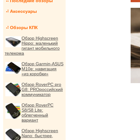
Последние обзоры
Аксессуары
Обзоры КПК
Обзор Highscreen
Hippo: маленький
гигант мобильного
телекома
Обзор Garmin-ASUS
M10e: навигация
«из коробки»
Обзор RoverPC pro
G8: PROроссийский
коммуникатор
Обзор RoverPC
S8/S8 Lite:
облегченный
вариант
Обзор Highscreen
Nano: быстрее,