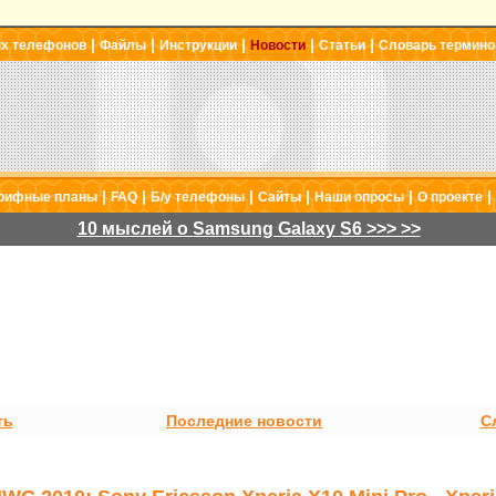
|
|
|
|
|
ых телефонов
Файлы
Инструкции
Новости
Статьи
Словарь термино
|
|
|
|
|
|
рифные планы
FAQ
Б/у телефоны
Сайты
Наши опросы
О проекте
10 мыслей о Samsung Galaxy S6 >>> >>
ть
Последние новости
С