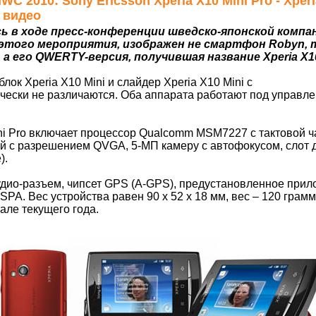
MWC 2010: Sony Ericsson Xperia X10 Mini Pro - Xpe
 видео
ь в ходе пресс-конференции шведско-японской компа
 этого мероприятия, изображен не смартфон Robyn, 
i, а его QWERTY-версия, получившая название Xperia X10
к Xperia X10 Mini и слайдер Xperia X10 Mini с
ески не различаются. Оба аппарата работают под управл
i Pro включает процессор Qualcomm MSM7227 с тактовой ча
 с разрешением QVGA, 5-МП камеру с автофокусом, слот д
).
аудио-разъем, чипсет GPS (A-GPS), предустановленное при
PA. Вес устройства равен 90 x 52 x 18 мм, вес – 120 грамм
але текущего года.