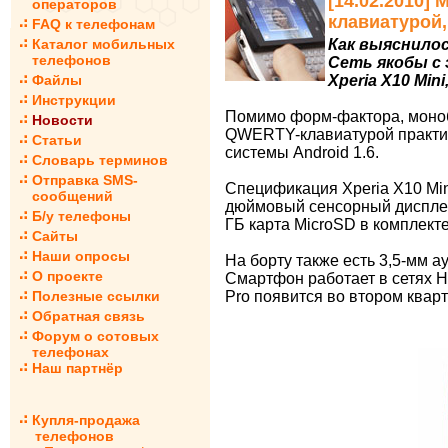
[14.02.2010] 
операторов
клавиатурой,
FAQ к телефонам
Каталог мобильных
Как выяснилос
телефонов
Сеть якобы с
Файлы
Xperia X10 Min
Инструкции
Помимо форм-фактора, монобло
Новости
QWERTY-клавиатурой практич
Статьи
системы Android 1.6.
Словарь терминов
Отправка SMS-
Спецификация Xperia X10 Min
сообщений
дюймовый сенсорный дисплей
Б/у телефоны
ГБ карта MicroSD в комплекте
Сайты
Наши опросы
На борту также есть 3,5-мм 
О проекте
Смартфон работает в сетях HS
Полезные ссылки
Pro появится во втором кварт
Обратная связь
Форум о сотовых
телефонах
Наш партнёр
Купля-продажа
телефонов