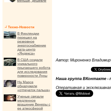
меньше, дешевле
Техно-Новости
В Финляндии
перешел на
резервное
энергоснабжение
дата-центр
«Яндекса»
В США создали
Автор: Мироненко Владимир
уникального
прыгающего робота
для исследования
поверхности Луны
Наша группа ВКонтакте - 
На Марсе
обнаружили
Оперативная и эксклюзивная
«отпечаток пальца»
Ученые связали
медленное
вращение Венеры с
ее атмосферой