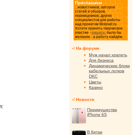
Приглашаем
...новостников, авторов
статей и обзоров,
переводчиков, других
специалистов для работы
над проектом Mobiset.ru.
Хотите принять творческое
участие -
пишите
, было бы
желание - а работу найдём.
На форуме
Муж начал храпеть
Для бизнеса
Динамические блоки
кабельных лотков
DKC
Цветы
Казино
Новости
л:
Преимущества
iPhone 6S
В Китае