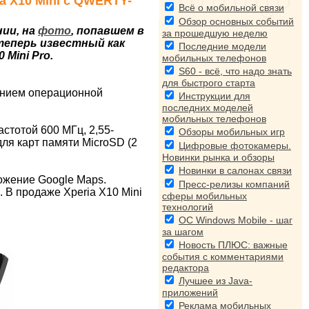
ria X10 Mini с QWERTY-
Всё о мобильной связи
Обзор основных событий
нии, на
фото
, попавшем в
за прошедшую неделю
теперь известный как
Последние модели
 Mini Pro.
мобильных телефонов
S60 - всё, что надо знать
для быстрого старта
ением операционной
Инструкции для
последних моделей
мобильных телефонов
стотой 600 МГц, 2,55-
Обзоры мобильных игр
ля карт памяти MicroSD (2
Цифровые фотокамеры.
Новинки рынка и обзоры
Новинки в салонах связи
ложение Google Maps.
Пресс-релизы компаний
. В продаже Xperia X10 Mini
сферы мобильных
технологий
ОС Windows Mobile - шаг
за шагом
Новость ПЛЮС: важные
события с комментариями
редактора
Лучшее из Java-
приложений
Реклама мобильных