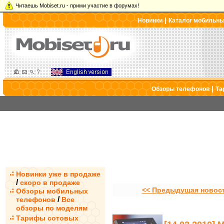
Читаешь Mobiset.ru - прими участие в форумах!
|
Новинки
Каталог мобильн
|
Обзоры телефонов
Та
Новинки уже в продаже
/
скоро в продаже
<< Предыдущая новос
Обзоры мобильных
/
телефонов
Все
обзоры по моделям
Тарифы сотовых