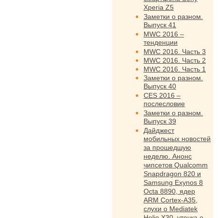
Xperia Z5
Заметки о разном.
Выпуск 41
MWC 2016 –
тенденции
MWC 2016. Часть 3
MWC 2016. Часть 2
MWC 2016. Часть 1
Заметки о разном.
Выпуск 40
CES 2016 –
послесловие
Заметки о разном.
Выпуск 39
Дайджест
мобильных новостей
за прошедшую
неделю. Анонс
чипсетов Qualcomm
Snapdragon 820 и
Samsung Exynos 8
Octa 8890, ядер
ARM Cortex-A35,
слухи о Mediatek
Helio X30, утечка о