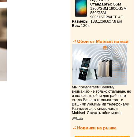
Год:
2015 г.
Стандарты:
GSM
1800/GSM 1900/GSM
850/GSM
900/HSDPA/LTE 4G
Размеры:
138,1x69,6x7,8 мм
Вес:
130 г.
Обои от Mobiset на май
Мы предлагаем Вашему
вниманию не только стильные, но
и полезные обои для рабочего
стола Вашего компьютера - с
Вашими любимыми телефонами.
Разумеется, с символикой
Mobiset. Скачать обои можно
здесь
.
Новинки на рынке