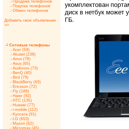
Продажа телефонов
укомплектован порта
Покупка телефонов
Обмен телефонов
диск в нетбук может 
ГБ.
Добавить свое объявление
>>
Сотовые телефоны
Acer (59)
Alcatel (238)
Amoi (78)
Asus (65)
Audiovox (73)
BenQ (40)
Bird (79)
BlackBerry (69)
Ericsson (72)
Fly (188)
Haier (92)
HTC (135)
Huawei (77)
i-mobile (112)
Kyocera (91)
LG (653)
Maxon (62)
Micromax (45)