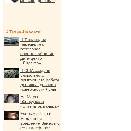
меньше, дешевле
Техно-Новости
В Финляндии
перешел на
резервное
энергоснабжение
дата-центр
«Яндекса»
В США создали
уникального
прыгающего робота
для исследования
поверхности Луны
На Марсе
обнаружили
«отпечаток пальца»
Ученые связали
медленное
вращение Венеры с
ее атмосферой