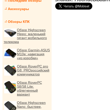
Последние обзоры
Аксессуары
Обзоры КПК
Обзор Highscreen
Hippo: маленький
гигант мобильного
телекома
Обзор Garmin-ASUS
M10e: навигация
«из коробки»
Обзор RoverPC pro
G8: PROроссийский
коммуникатор
Обзор RoverPC
S8/S8 Lite:
облегченный
вариант
Обзор Highscreen
Nano: быстрее,