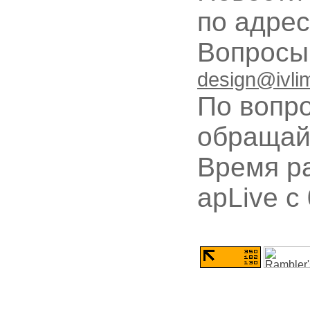
по адре
Вопрос
design@ivli
По вопр
обращай
Время ра
apLive c