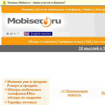
Читаешь Mobiset.ru - прими участие в форумах!
|
|
|
Новинки
Каталог мобильных телефонов
Файлы
Инстр
|
|
|
Обзоры телефонов
Тарифные планы
FAQ
Б/у те
10 мыслей о S
Новинки уже в продаже
/
скоро в продаже
Обзоры мобильных
<< Предыдущая
П
/
телефонов
Все
новость
обзоры по моделям
Тарифы сотовых