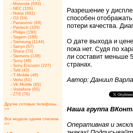
Motorola (593)
NEC (105)
Разрешение у дисплея
Nokia (601)
способен отображать
O2 (54)
Panasonic (69)
потери качества. Ди
Pantech (109)
Philips (190)
Sagem (188)
О дате выхода и цен
Samsung (1144)
Sanyo (57)
пока нет. Судя по ха
Sharp (73)
ли составит меньше 
Siemens (138)
Sony (48)
странах.
Sony Ericsson (227)
Telit (43)
T-Mobile (48)
Автор: Даниил Варл
Vertu (51)
VK Mobile (65)
Vodafone (55)
ZTE (76)
Другие сотовые телефоны
Наша группа ВКонта
>>
Все модели одним списком
Оперативная и экскл
>>
знаках! Подписывайт