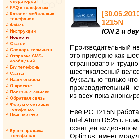
операторов
FAQ к телефонам
[30.06.20
Каталог мобильных
телефонов
1215N
Файлы
ION 2 и дв
Инструкции
Новости
Статьи
Производительный н
Словарь терминов
это примерно как ше
Отправка SMS-
сообщений
странновато и трудн
Б/у телефоны
шестиколесный велоси
Сайты
буквально только чт
Наши опросы
О проекте
производительный не
Полезные ссылки
из всех пока анонсир
Обратная связь
Форум о сотовых
телефонах
Eee PC 1215N работа
Наш партнёр
Intel Atom D525 с ном
оснащен видеочипом 
Купля-продажа
Optimus, имеет модули
телефонов