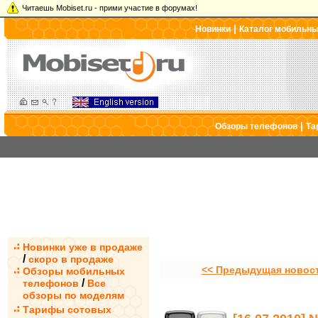
Читаешь Mobiset.ru - прими участие в форумах!
|
Новинки
Каталог мобильн
|
Обзоры телефонов
Та
Новинки уже в продаже
/
скоро в продаже
<< Предыдущая новос
Обзоры мобильных
/
телефонов
Все
обзоры по моделям
Тарифы сотовых