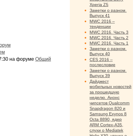
Xperia Z5
Заметки о разном.
Выпуск 41
MWC 2016 –
тенденции
MWC 2016. Часть 3
MWC 2016. Часть 2
MWC 2016. Часть 1
орум
Заметки о разном.
ем
Выпуск 40
:17:30 на форуме
Общий
CES 2016 –
послесловие
Заметки о разном.
Выпуск 39
Дайджест
мобильных новостей
за прошедшую
неделю. Анонс
чипсетов Qualcomm
Snapdragon 820 и
Samsung Exynos 8
Octa 8890, ядер
ARM Cortex-A35,
слухи о Mediatek
Helio X30, утечка о