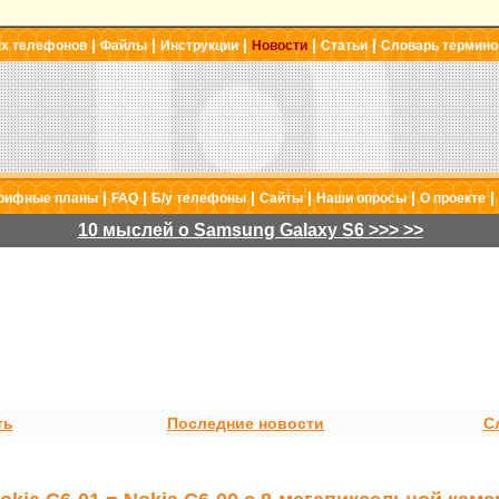
|
|
|
|
|
ых телефонов
Файлы
Инструкции
Новости
Статьи
Словарь термино
|
|
|
|
|
|
рифные планы
FAQ
Б/у телефоны
Сайты
Наши опросы
О проекте
10 мыслей о Samsung Galaxy S6 >>> >>
ть
Последние новости
С