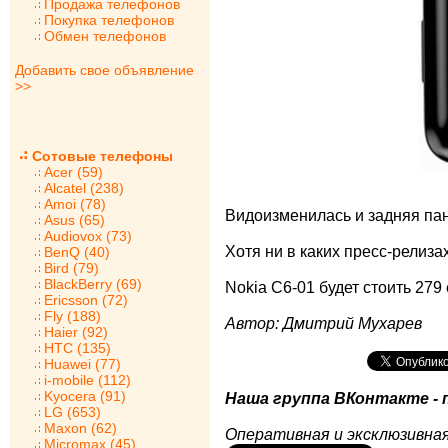
Продажа телефонов
Покупка телефонов
Обмен телефонов
Добавить свое объявление
>>
Сотовые телефоны
Acer (59)
Alcatel (238)
Amoi (78)
Видоизменилась и задняя пан
Asus (65)
Audiovox (73)
Хотя ни в каких пресс-релиза
BenQ (40)
Bird (79)
BlackBerry (69)
Nokia C6-01 будет стоить 279 
Ericsson (72)
Fly (188)
Автор: Дмитрий Мухарев
Haier (92)
HTC (135)
Huawei (77)
i-mobile (112)
Kyocera (91)
Наша группа ВКонтакте - 
LG (653)
Maxon (62)
Оперативная и эксклюзивная
Micromax (45)