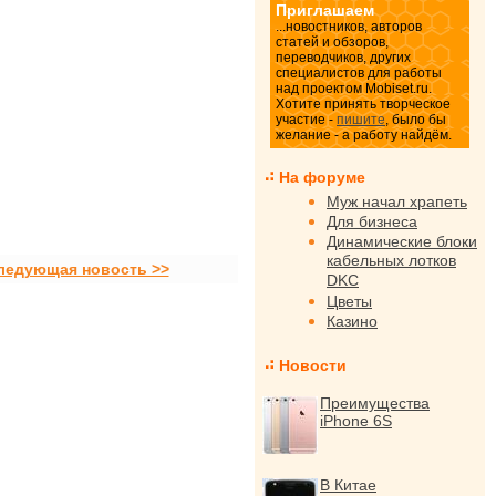
Приглашаем
...новостников, авторов
статей и обзоров,
переводчиков, других
специалистов для работы
над проектом Mobiset.ru.
Хотите принять творческое
участие -
пишите
, было бы
желание - а работу найдём.
На форуме
Муж начал храпеть
Для бизнеса
Динамические блоки
кабельных лотков
ледующая новость >>
DKC
Цветы
Казино
Новости
Преимущества
iPhone 6S
В Китае