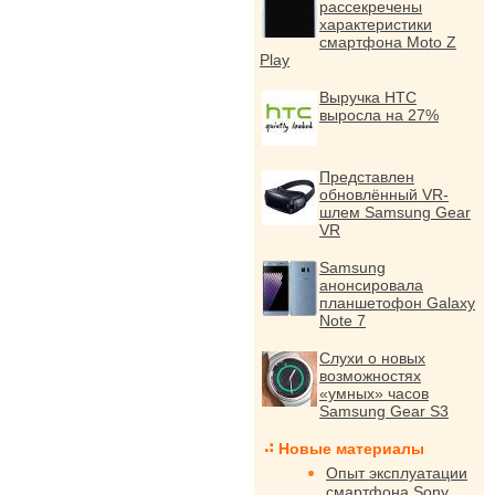
рассекречены
характеристики
смартфона Moto Z
Play
Выручка HTC
выросла на 27%
Представлен
обновлённый VR-
шлем Samsung Gear
VR
Samsung
анонсировала
планшетофон Galaxy
Note 7
Слухи о новых
возможностях
«умных» часов
Samsung Gear S3
Новые материалы
Опыт эксплуатации
смартфона Sony