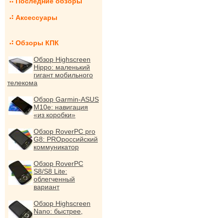
Последние обзоры
Аксессуары
Обзоры КПК
Обзор Highscreen
Hippo: маленький
гигант мобильного
телекома
Обзор Garmin-ASUS
M10e: навигация
«из коробки»
Обзор RoverPC pro
G8: PROроссийский
коммуникатор
Обзор RoverPC
S8/S8 Lite:
облегченный
вариант
Обзор Highscreen
Nano: быстрее,