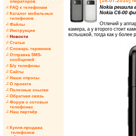
[16.07.2010] 
операторов
Nokia решила 
FAQ к телефонам
Nokia C6-00 ф
Каталог мобильных
телефонов
Отличий у аппар
Файлы
камера, а у второго стоит ка
Инструкции
вспышкой, тогда как у более
Новости
Статьи
Словарь терминов
Отправка SMS-
сообщений
Б/у телефоны
Сайты
Наши опросы
О проекте
Полезные ссылки
Обратная связь
Форум о сотовых
телефонах
Наш партнёр
Купля-продажа
телефонов