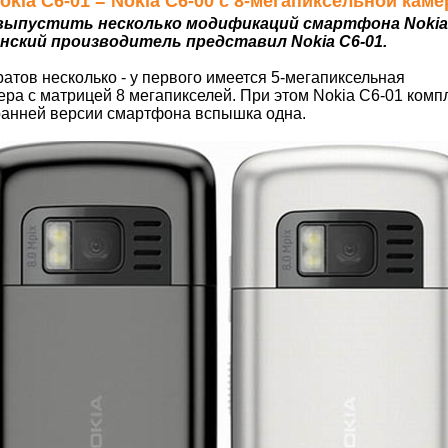
Nokia C6-01 = Nokia C6-00 с 8-мегапиксельной кам
выпустить несколько модификаций смартфона Nokia C
инский производитель представил Nokia C6-01.
атов несколько - у первого имеется 5-мегапиксельная
мера с матрицей 8 мегапикселей. При этом Nokia C6-01 ком
 ранней версии смартфона вспышка одна.