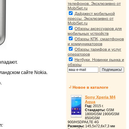
телефонов. Эксклюзивно от
MobiSet.ru
Дайджест мобильной
прессы. Эксклюзивно от
MobiSet.ru
Обзоры аксессуаров для
мобильных устройств
Обзоры КПК, смартфонов
и коммуникаторов
Обзоры тарифов и услуг
операторов
Нетбуки. Новинки рынка и
впадают.
обзоры
лландском сайте Nokia.
.
Новое в каталоге
Sony Xperia M4
Aqua
Год:
2015 г.
Стандарты:
GSM
1800/GSM 1900/GSM
850/GSM
900/HSDPA/LTE 4G
л:
Размеры:
145,5x72,6x7,3 мм