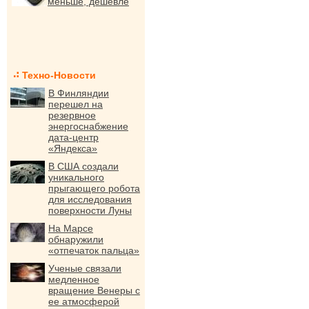
меньше, дешевле
Техно-Новости
В Финляндии
перешел на
резервное
энергоснабжение
дата-центр
«Яндекса»
В США создали
уникального
прыгающего робота
для исследования
поверхности Луны
На Марсе
обнаружили
«отпечаток пальца»
Ученые связали
медленное
вращение Венеры с
ее атмосферой