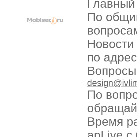
Главный
По общи
вопроса
Новости
по адре
Вопрос
design@ivli
По вопр
обращай
Время ра
apLive c