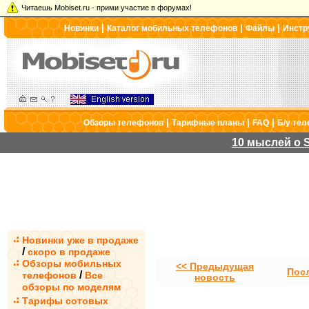
Читаешь Mobiset.ru - прими участие в форумах!
|
|
|
Новинки
Каталог мобильных телефонов
Файлы
Инстр
|
|
|
Обзоры телефонов
Тарифные планы
FAQ
Б/у те
10 мыслей о S
Новинки уже в продаже
/
скоро в продаже
Обзоры мобильных
<< Предыдущая
Пос
/
телефонов
Все
новость
обзоры по моделям
Тарифы сотовых