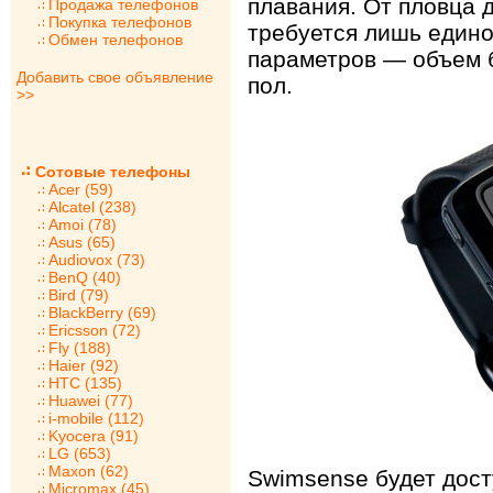
плавания. От пловца 
Продажа телефонов
Покупка телефонов
требуется лишь едино
Обмен телефонов
параметров — объем б
Добавить свое объявление
пол.
>>
Сотовые телефоны
Acer (59)
Alcatel (238)
Amoi (78)
Asus (65)
Audiovox (73)
BenQ (40)
Bird (79)
BlackBerry (69)
Ericsson (72)
Fly (188)
Haier (92)
HTC (135)
Huawei (77)
i-mobile (112)
Kyocera (91)
LG (653)
Maxon (62)
Swimsense будет досту
Micromax (45)