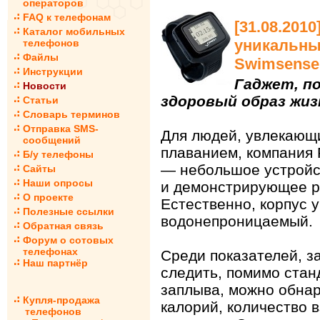
операторов
FAQ к телефонам
[31.08.201
Каталог мобильных
уникальные
телефонов
Файлы
Swimsense
Инструкции
Гаджет, п
Новости
здоровый образ жиз
Статьи
Словарь терминов
Отправка SMS-
Для людей, увлекающ
сообщений
плаванием, компания 
Б/у телефоны
— небольшое устройс
Сайты
Наши опросы
и демонстрирующее р
О проекте
Естественно, корпус у
Полезные ссылки
водонепроницаемый.
Обратная связь
Форум о сотовых
телефонах
Среди показателей, з
Наш партнёр
следить, помимо стан
заплыва, можно обна
Купля-продажа
калорий, количество 
телефонов