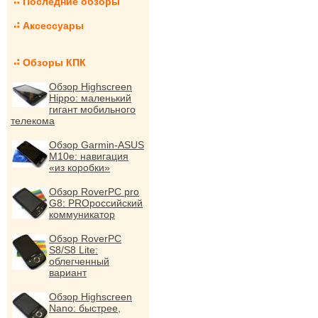
Последние обзоры
Аксессуары
Обзоры КПК
Обзор Highscreen
Hippo: маленький
гигант мобильного
телекома
Обзор Garmin-ASUS
M10e: навигация
«из коробки»
Обзор RoverPC pro
G8: PROроссийский
коммуникатор
Обзор RoverPC
S8/S8 Lite:
облегченный
вариант
Обзор Highscreen
Nano: быстрее,