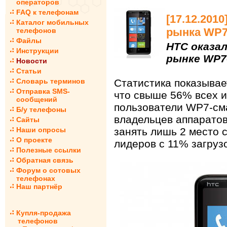
операторов
FAQ к телефонам
[17.12.201
Каталог мобильных
рынка WP7
телефонов
Файлы
HTC оказал
Инструкции
рынке WP7
Новости
Статьи
Словарь терминов
Статистика показывае
Отправка SMS-
что свыше 56% всех и
сообщений
пользователи WP7-см
Б/у телефоны
владельцев аппаратов
Сайты
Наши опросы
занять лишь 2 место 
О проекте
лидеров с 11% загруз
Полезные ссылки
Обратная связь
Форум о сотовых
телефонах
Наш партнёр
Купля-продажа
телефонов