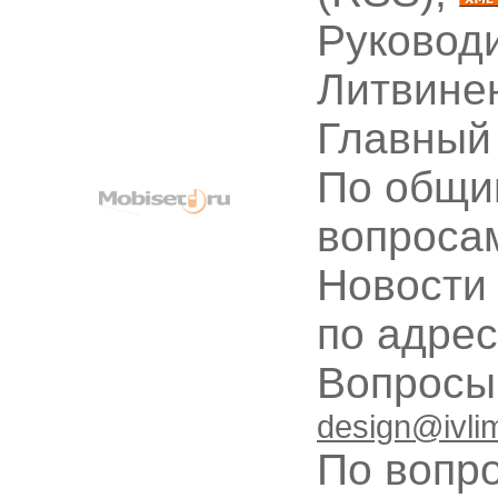
Руководи
Литвине
Главный
По общи
вопроса
Новости
по адре
Вопрос
design@ivli
По вопр