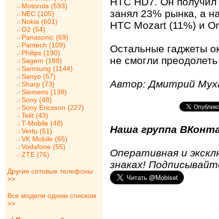
HTC HD7. Он получил
Motorola (593)
занял 23% рынка, а н
NEC (105)
Nokia (601)
HTC Mozart (11%) и Om
O2 (54)
Panasonic (69)
Pantech (109)
Остальные гаджеты ок
Philips (190)
не смогли преодолеть
Sagem (188)
Samsung (1144)
Sanyo (57)
Автор: Дмитрий Мух
Sharp (73)
Siemens (138)
Sony (48)
Sony Ericsson (227)
Telit (43)
T-Mobile (48)
Наша группа ВКонта
Vertu (51)
VK Mobile (65)
Vodafone (55)
Оперативная и экскл
ZTE (76)
знаках! Подписывайт
Другие сотовые телефоны
>>
Все модели одним списком
>>