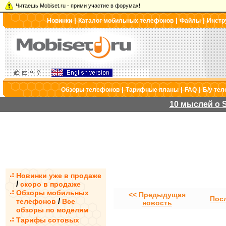
Читаешь Mobiset.ru - прими участие в форумах!
|
|
|
Новинки
Каталог мобильных телефонов
Файлы
Инстр
|
|
|
Обзоры телефонов
Тарифные планы
FAQ
Б/у те
10 мыслей о S
Новинки уже в продаже
/
скоро в продаже
Обзоры мобильных
<< Предыдущая
Пос
/
телефонов
Все
новость
обзоры по моделям
Тарифы сотовых