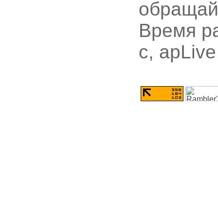
обращай
Время ра
с, apLiv