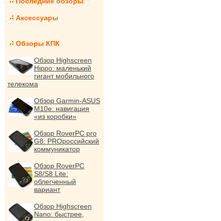
Последние обзоры
Аксессуары
Обзоры КПК
Обзор Highscreen
Hippo: маленький
гигант мобильного
телекома
Обзор Garmin-ASUS
M10e: навигация
«из коробки»
Обзор RoverPC pro
G8: PROроссийский
коммуникатор
Обзор RoverPC
S8/S8 Lite:
облегченный
вариант
Обзор Highscreen
Nano: быстрее,