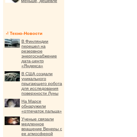
меньше, дешевле
Техно-Новости
В Финляндии
перешел на
резервное
энергоснабжение
дата-центр
«Яндекса»
В США создали
уникального
прыгающего робота
для исследования
поверхности Луны
На Марсе
обнаружили
«отпечаток пальца»
Ученые связали
медленное
вращение Венеры с
ее атмосферой