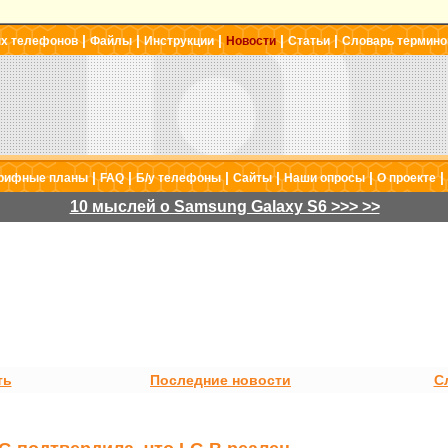
|
|
|
|
|
ых телефонов
Файлы
Инструкции
Новости
Статьи
Словарь термино
|
|
|
|
|
|
рифные планы
FAQ
Б/у телефоны
Сайты
Наши опросы
О проекте
10 мыслей о Samsung Galaxy S6 >>> >>
ть
Последние новости
С