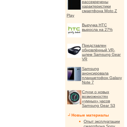
рассекречены
характеристики
смартфона Moto Z
Play
Выручка HTC
выросла на 27%
Представлен
обновлённый VR-
шлем Samsung Gear
VR
Samsung
анонсировала
планшетофон Galaxy
Note 7
Слухи о новых
возможностях
«умных» часов
Samsung Gear S3
Новые материалы
Опыт эксплуатации
смартфона Sony