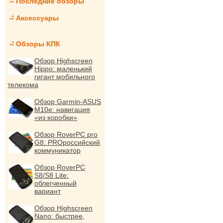
Последние обзоры
Аксессуары
Обзоры КПК
Обзор Highscreen
Hippo: маленький
гигант мобильного
телекома
Обзор Garmin-ASUS
M10e: навигация
«из коробки»
Обзор RoverPC pro
G8: PROроссийский
коммуникатор
Обзор RoverPC
S8/S8 Lite:
облегченный
вариант
Обзор Highscreen
Nano: быстрее,