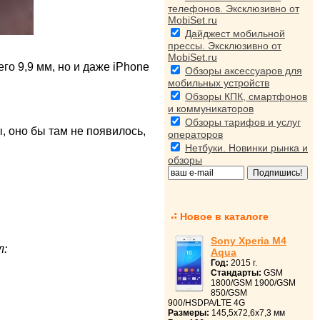
телефонов. Эксклюзивно от
MobiSet.ru
Дайджест мобильной
прессы. Эксклюзивно от
MobiSet.ru
его 9,9 мм, но и даже iPhone
Обзоры аксессуаров для
мобильных устройств
Обзоры КПК, смартфонов
и коммуникаторов
Обзоры тарифов и услуг
, оно бы там не появилось,
операторов
Нетбуки. Новинки рынка и
обзоры
Новое в каталоге
Sony Xperia M4
л:
Aqua
Год:
2015 г.
Стандарты:
GSM
1800/GSM 1900/GSM
850/GSM
900/HSDPA/LTE 4G
Размеры:
145,5x72,6x7,3 мм