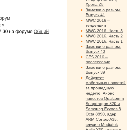
Xperia Z5
Заметки о разном.
Выпуск 41
орум
MWC 2016 –
ем
тенденции
MWC 2016. Часть 3
:17:30 на форуме
Общий
MWC 2016. Часть 2
MWC 2016. Часть 1
Заметки о разном.
Выпуск 40
CES 2016 –
послесловие
Заметки о разном.
Выпуск 39
Дайджест
мобильных новостей
за прошедшую
неделю. Анонс
чипсетов Qualcomm
Snapdragon 820 и
Samsung Exynos 8
Octa 8890, ядер
ARM Cortex-A35,
слухи о Mediatek
Helio X30, утечка о