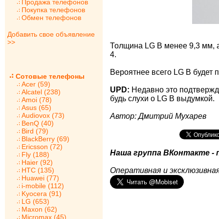
Продажа телефонов
Покупка телефонов
Обмен телефонов
Добавить свое объявление
>>
Толщина LG B менее 9,3 мм, а
4.
Вероятнее всего LG B будет 
Сотовые телефоны
Acer (59)
UPD:
Недавно это подтвержден
Alcatel (238)
будь слухи о LG B выдумкой.
Amoi (78)
Asus (65)
Audiovox (73)
Автор: Дмитрий Мухарев
BenQ (40)
Bird (79)
BlackBerry (69)
Ericsson (72)
Наша группа ВКонтакте - 
Fly (188)
Haier (92)
HTC (135)
Оперативная и эксклюзивная
Huawei (77)
i-mobile (112)
Kyocera (91)
LG (653)
Maxon (62)
Micromax (45)