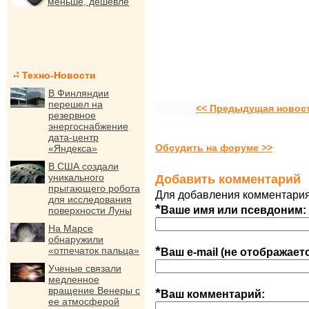
меньше, дешевле
Техно-Новости
В Финляндии
перешел на
<< Предыдущая новос
резервное
энергоснабжение
дата-центр
Обсудить на форуме >>
«Яндекса»
В США создали
уникального
Добавить комментарий
прыгающего робота
Для добавления комментария
для исследования
*
Ваше имя или псевдоним:
поверхности Луны
На Марсе
обнаружили
*
«отпечаток пальца»
Ваш e-mail (не отображает
Ученые связали
медленное
вращение Венеры с
*
Ваш комментарий:
ее атмосферой