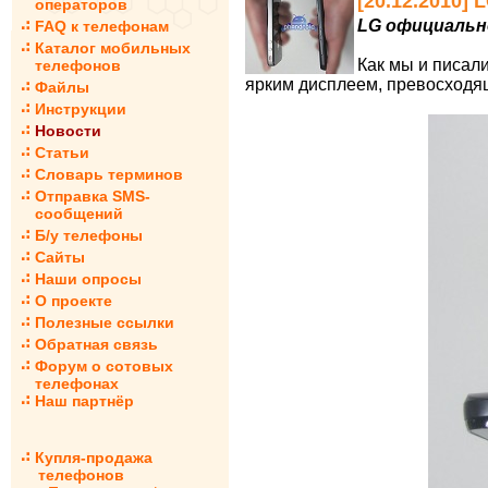
[20.12.2010]
операторов
LG официальн
FAQ к телефонам
Каталог мобильных
Как мы и писали
телефонов
ярким дисплеем, превосходящ
Файлы
Инструкции
Новости
Статьи
Словарь терминов
Отправка SMS-
сообщений
Б/у телефоны
Сайты
Наши опросы
О проекте
Полезные ссылки
Обратная связь
Форум о сотовых
телефонах
Наш партнёр
Купля-продажа
телефонов