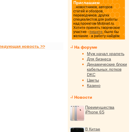
Приглашаем
...новостников, авторов
статей и обзоров,
переводчиков, других
специалистов для работы
над проектом Mobiset.ru.
Хотите принять творческое
участие -
пишите
, было бы
желание - а работу найдём.
ледующая новость >>
На форуме
Муж начал храпеть
Для бизнеса
Динамические блоки
кабельных лотков
DKC
Цветы
Казино
Новости
Преимущества
iPhone 6S
В Китае