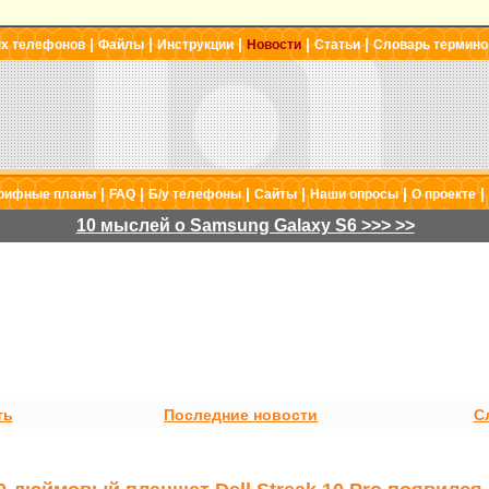
|
|
|
|
|
ых телефонов
Файлы
Инструкции
Новости
Статьи
Словарь термино
|
|
|
|
|
|
рифные планы
FAQ
Б/у телефоны
Сайты
Наши опросы
О проекте
10 мыслей о Samsung Galaxy S6 >>> >>
ть
Последние новости
С