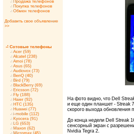
Продажа телефонов
Покупка телефонов
Обмен телефонов
Добавить свое объявление
>>
Сотовые телефоны
Acer (59)
Alcatel (238)
Amoi (78)
Asus (65)
Audiovox (73)
BenQ (40)
Bird (79)
BlackBerry (69)
Ericsson (72)
Fly (188)
На фото видно, что Dell Stre
Haier (92)
и еще один планшет - Streak 
HTC (135)
Huawei (77)
скорого выхода обновления п
i-mobile (112)
Kyocera (91)
До конца недели Dell Streak
LG (653)
сенсорный экран с разрешени
Maxon (62)
Nvidia Tegra 2.
Micromax (45)