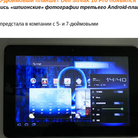
 10-дюймовый планшет Dell Streak 10 Pro появился
ись «шпионские» фотографии третьего Android-планшет
 предстала в компании с 5- и 7-дюймовыми