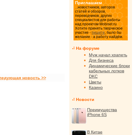
Приглашаем
...новостников, авторов
статей и обзоров,
переводчиков, других
специалистов для работы
над проектом Mobiset.ru.
Хотите принять творческое
участие -
пишите
, было бы
желание - а работу найдём.
На форуме
Муж начал храпеть
Для бизнеса
Динамические блоки
кабельных лотков
DKC
ледующая новость >>
Цветы
Казино
Новости
Преимущества
iPhone 6S
В Китае