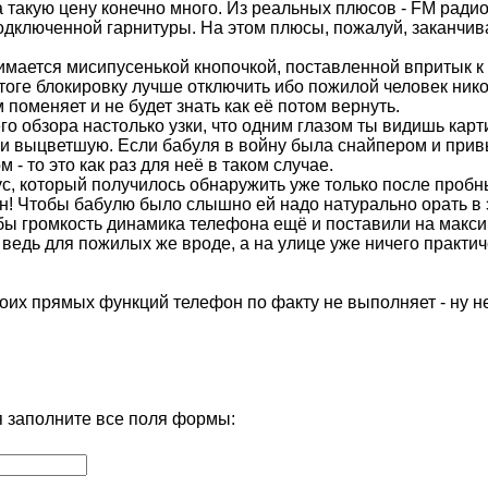
а такую цену конечно много. Из реальных плюсов - FM радио
одключенной гарнитуры. На этом плюсы, пожалуй, заканчив
имается мисипусенькой кнопочкой, поставленной впритык к 
тоге блокировку лучше отключить ибо пожилой человек никог
 поменяет и не будет знать как её потом вернуть.
его обзора настолько узки, что одним глазом ты видишь карт
и выцветшую. Если бабуля в войну была снайпером и прив
- то это как раз для неё в таком случае.
с, который получилось обнаружить уже только после пробн
Чтобы бабулю было слышно ей надо натурально орать в э
бы громкость динамика телефона ещё и поставили на максим
 ведь для пожилых же вроде, а на улице уже ничего практи
своих прямых функций телефон по факту не выполняет - ну 
 заполните все поля формы: