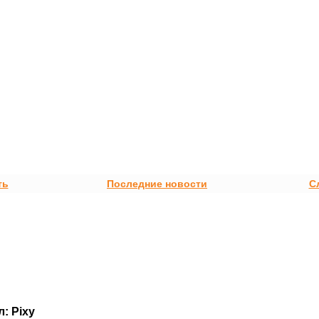
ть
Последние новости
С
л: Pixy