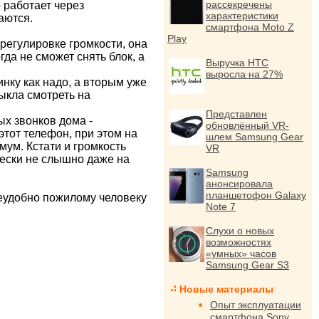
рассекречены
 работает через
характеристики
аются.
смартфона Moto Z
Play
регулировке громкости, она
да не сможет снять блок, а
Выручка HTC
выросла на 27%
инку как надо, а вторым уже
ыкла смотреть на
Представлен
ых звонков дома -
обновлённый VR-
тот телефон, при этом на
шлем Samsung Gear
ум. Кстати и громкость
VR
чески не слышно даже на
Samsung
анонсировала
планшетофон Galaxy
неудобно пожилому человеку
Note 7
Слухи о новых
возможностях
«умных» часов
Samsung Gear S3
Новые материалы
Опыт эксплуатации
смартфона Sony