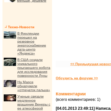
меньше, дешевле
Техно-Новости
В Финляндии
перешел на
резервное
энергоснабжение
дата-центр
«Яндекса»
В США создали
уникального
<< Предыдущая новос
прыгающего робота
для исследования
поверхности Луны
Обсудить на форуме >>
На Марсе
обнаружили
«отпечаток пальца»
Комментарии
Ученые связали
(всего комментариев: 1)
медленное
вращение Венеры с
ее атмосферой
[04.01.2013 23:49:11] Написа