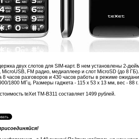
держка двух слотов для SIM-карт. В нем установлены 2-дюй
 MicroUSB, FM радио, медиаплеер и слот MicroSD (до 8 ГБ).
а 8 часов разговоров и 430 часов работы в режиме ожидан
0/1800 МГц. Размеры гаджета - 115 x 53 x 13 мм, вес - 88 г.
тоимость teXet TM-B311 составляет 1499 рублей.
присоединяйся!