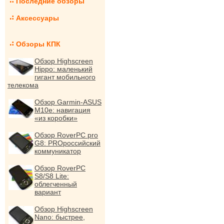
Последние обзоры
Аксессуары
Обзоры КПК
Обзор Highscreen
Hippo: маленький
гигант мобильного
телекома
Обзор Garmin-ASUS
M10e: навигация
«из коробки»
Обзор RoverPC pro
G8: PROроссийский
коммуникатор
Обзор RoverPC
S8/S8 Lite:
облегченный
вариант
Обзор Highscreen
Nano: быстрее,