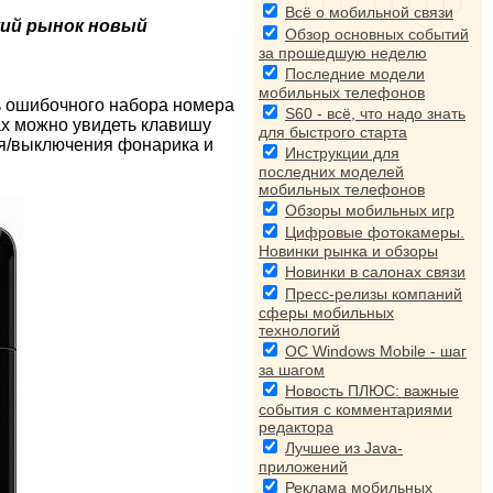
Всё о мобильной связи
ий рынок новый
Обзор основных событий
за прошедшую неделю
Последние модели
мобильных телефонов
ь ошибочного набора номера
S60 - всё, что надо знать
ах можно увидеть клавишу
для быстрого старта
ия/выключения фонарика и
Инструкции для
последних моделей
мобильных телефонов
Обзоры мобильных игр
Цифровые фотокамеры.
Новинки рынка и обзоры
Новинки в салонах связи
Пресс-релизы компаний
сферы мобильных
технологий
ОС Windows Mobile - шаг
за шагом
Новость ПЛЮС: важные
события с комментариями
редактора
Лучшее из Java-
приложений
Реклама мобильных