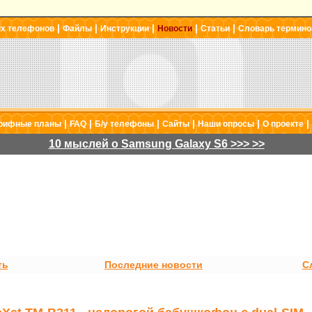
|
|
|
|
|
ых телефонов
Файлы
Инструкции
Новости
Статьи
Словарь термино
|
|
|
|
|
|
рифные планы
FAQ
Б/у телефоны
Сайты
Наши опросы
О проекте
10 мыслей о Samsung Galaxy S6 >>> >>
ть
Последние новости
С