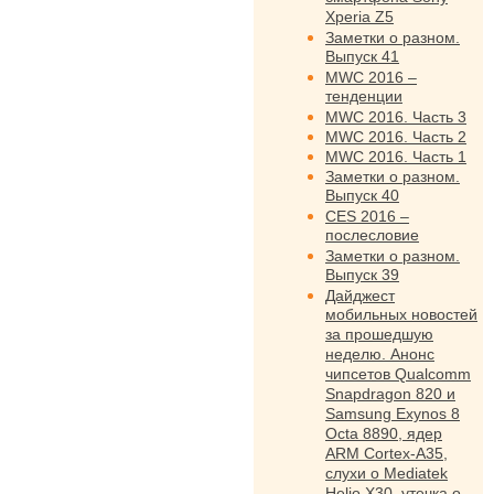
Xperia Z5
Заметки о разном.
Выпуск 41
MWC 2016 –
тенденции
MWC 2016. Часть 3
MWC 2016. Часть 2
MWC 2016. Часть 1
Заметки о разном.
Выпуск 40
CES 2016 –
послесловие
Заметки о разном.
Выпуск 39
Дайджест
мобильных новостей
за прошедшую
неделю. Анонс
чипсетов Qualcomm
Snapdragon 820 и
Samsung Exynos 8
Octa 8890, ядер
ARM Cortex-A35,
слухи о Mediatek
Helio X30, утечка о