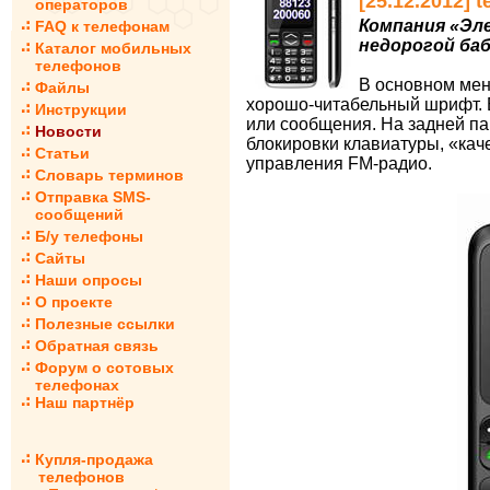
[25.12.2012]
операторов
Компания «Эл
FAQ к телефонам
недорогой баб
Каталог мобильных
телефонов
В основном мен
Файлы
хорошо-читабельный шрифт. 
Инструкции
или сообщения. На задней па
Новости
блокировки клавиатуры, «кач
Статьи
управления FM-радио.
Словарь терминов
Отправка SMS-
сообщений
Б/у телефоны
Сайты
Наши опросы
О проекте
Полезные ссылки
Обратная связь
Форум о сотовых
телефонах
Наш партнёр
Купля-продажа
телефонов