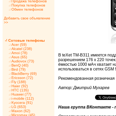
Продажа телефонов
Покупка телефонов
Обмен телефонов
Добавить свое объявление
>>
Сотовые телефоны
Acer (59)
Alcatel (238)
Amoi (78)
В teXet TM-B311 имеется под
Asus (65)
разрешением 176 x 220 точек,
Audiovox (73)
ёмкостью 1000 мАч хватает н
BenQ (40)
использоваться в сетях GSM 90
Bird (79)
BlackBerry (69)
Ericsson (72)
Рекомендованная розничная с
Fly (188)
Haier (92)
Автор: Дмитрий Мухарев
HTC (135)
Huawei (77)
i-mobile (112)
Kyocera (91)
LG (653)
Наша группа ВКонтакте - 
Maxon (62)
Micromax (45)