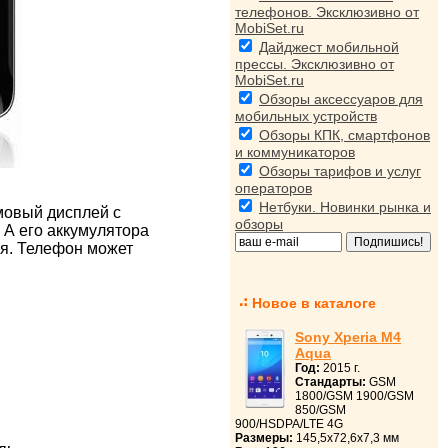
телефонов. Эксклюзивно от
MobiSet.ru
Дайджест мобильной
прессы. Эксклюзивно от
MobiSet.ru
Обзоры аксессуаров для
мобильных устройств
Обзоры КПК, смартфонов
и коммуникаторов
Обзоры тарифов и услуг
операторов
Нетбуки. Новинки рынка и
мовый дисплей с
обзоры
 А его аккумулятора
ия. Телефон может
Новое в каталоге
Sony Xperia M4
Aqua
Год:
2015 г.
Стандарты:
GSM
1800/GSM 1900/GSM
850/GSM
900/HSDPA/LTE 4G
Размеры:
145,5x72,6x7,3 мм