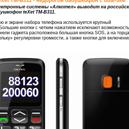
 teXet TM-B311 - недорогой бабушкофон с dual-SIM
ектронные системы «Алкотел» выводит на российск
ушкофон teXet TM-B311.
ю и экране набора телефона используется крупный
Большие кнопки с четким нажатием исключают возможност
нели гаджета расположена большая кнопка SOS, а на торц
ельку» регулировки громкости, а также кнопки для включен