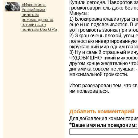
Купили сегодня. Наворотов з
«Известия»:
громкоговоритель даже без п
Российским
Минусы:
пилотам
1) Блокировка клавиатуры сн
рекомендовано
готовиться к
ещё и не подсвечивается. В и
полетам без GPS
вот громкость звонка при этом
2) Экран очень плохой, углы 
полностью инвертированную 
окружающий мир одним глазом 
3) Ну и самый страшный мину
ЧУДОВИЩНО тихий микрофон! 
другом конце желательно что
динамика совсем не лучшая -
максимальной громкости.
Итог: разочарован тем, что 
им пользоваться.
Добавить комментарий
Для добавления комментария
*
Ваше имя или псевдоним: