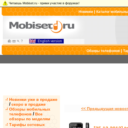
Читаешь Mobiset.ru - прими участие в форумах!
|
Новинки
Каталог мобильн
|
Обзоры телефонов
Та
Новинки уже в продаже
/
скоро в продаже
<< Предыдущая новос
Обзоры мобильных
/
телефонов
Все
обзоры по моделям
Тарифы сотовых