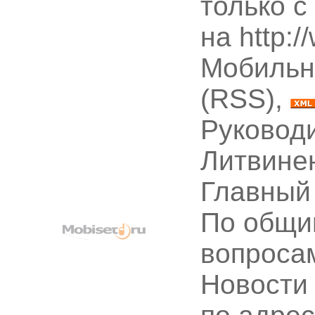
только с
на http:
Мобильн
(RSS),
Руководи
Литвине
Главный
По общи
вопроса
Новости