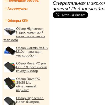
Последние обзоры
Оперативная и экскл
знаках! Подписывайт
Аксессуары
Обзоры КПК
Обзор Highscreen
Hippo: маленький
гигант мобильного
телекома
Обзор Garmin-ASUS
M10e: навигация
«из коробки»
Обзор RoverPC pro
G8: PROроссийский
коммуникатор
Обзор RoverPC
S8/S8 Lite:
облегченный
вариант
Обзор Highscreen
Nano: быстрее,