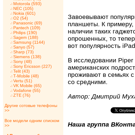
Motorola (593)
NEC (105)
Nokia (601)
Завоевывают популярн
O2 (54)
Panasonic (69)
планшеты. К примеру,
Pantech (109)
наличии таких гаджет
Philips (190)
Sagem (188)
опрошенных, то тепер
Samsung (1144)
вот популярность iPa
Sanyo (57)
Sharp (73)
Siemens (138)
В исследовании Piper 
Sony (48)
Sony Ericsson (227)
американских подрост
Telit (43)
проживают в семьях с
T-Mobile (48)
Vertu (51)
со средними.
VK Mobile (65)
Vodafone (55)
ZTE (76)
Автор: Дмитрий Мух
Другие сотовые телефоны
>>
Все модели одним списком
Наша группа ВКонта
>>