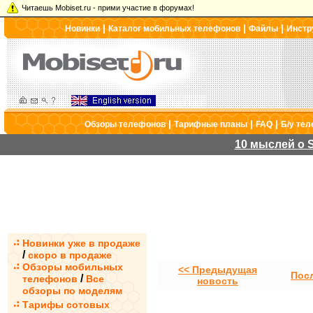
Читаешь Mobiset.ru - прими участие в форумах!
|
|
|
Новинки
Каталог мобильных телефонов
Файлы
Инстр
|
|
|
Обзоры телефонов
Тарифные планы
FAQ
Б/у те
10 мыслей о S
Новинки уже в продаже
/
скоро в продаже
Обзоры мобильных
<< Предыдущая
Пос
/
телефонов
Все
новость
обзоры по моделям
Тарифы сотовых