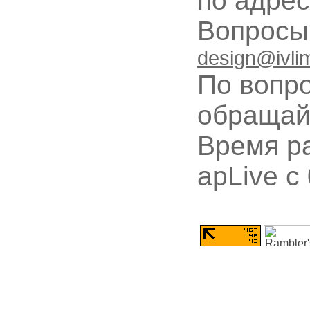
по адре
Вопрос
design@ivli
По вопр
обращай
Время ра
apLive c