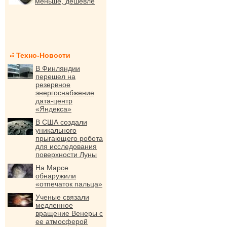
меньше, дешевле
Техно-Новости
В Финляндии
перешел на
резервное
энергоснабжение
дата-центр
«Яндекса»
В США создали
уникального
прыгающего робота
для исследования
поверхности Луны
На Марсе
обнаружили
«отпечаток пальца»
Ученые связали
медленное
вращение Венеры с
ее атмосферой