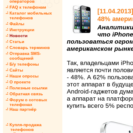
операторов
FAQ к телефонам
[11.04.201
Каталог мобильных
48% амери
телефонов
Файлы
Аналитики 
Инструкции
что iPhon
Новости
пользоваться огро
Статьи
Словарь терминов
американском рынке
Отправка SMS-
сообщений
Так, владельцами iPh
Б/у телефоны
является почти полов
Сайты
Наши опросы
- 48%. А 62% пользов
О проекте
этот аппарат в будуще
Полезные ссылки
Android-гаджетов дум
Обратная связь
а аппарат на платфо
Форум о сотовых
телефонах
купить всего 5% респ
Наш партнёр
Купля-продажа
телефонов