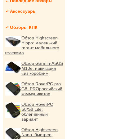
Последние обзоры
Аксессуары
Обзоры КПК
Обзор Highscreen
Hippo: маленький
гигант мобильного
телекома
Обзор Garmin-ASUS
M10e: навигация
«из коробки»
Обзор RoverPC pro
G8: PROроссийский
коммуникатор
Обзор RoverPC
S8/S8 Lite:
облегченный
вариант
Обзор Highscreen
Nano: быстрее,