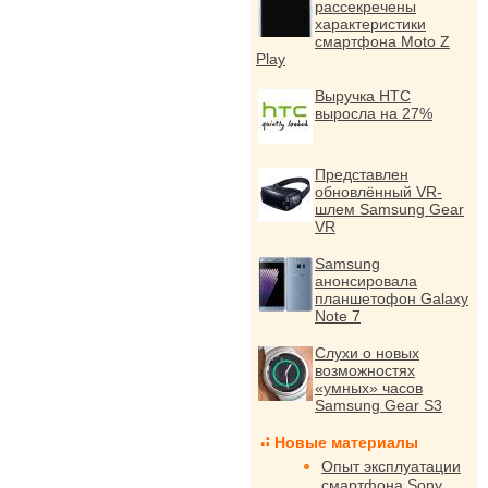
рассекречены
характеристики
смартфона Moto Z
Play
Выручка HTC
выросла на 27%
Представлен
обновлённый VR-
шлем Samsung Gear
VR
Samsung
анонсировала
планшетофон Galaxy
Note 7
Слухи о новых
возможностях
«умных» часов
Samsung Gear S3
Новые материалы
Опыт эксплуатации
смартфона Sony