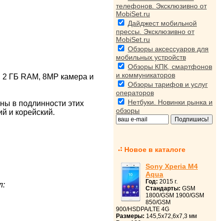
телефонов. Эксклюзивно от
MobiSet.ru
Дайджест мобильной
прессы. Эксклюзивно от
MobiSet.ru
Обзоры аксессуаров для
мобильных устройств
Обзоры КПК, смартфонов
и коммуникаторов
, 2 ГБ RAM, 8МР камера и
Обзоры тарифов и услуг
операторов
Нетбуки. Новинки рынка и
ны в подлинности этих
обзоры
ий и корейский.
Новое в каталоге
Sony Xperia M4
Aqua
Год:
2015 г.
л:
Стандарты:
GSM
1800/GSM 1900/GSM
850/GSM
900/HSDPA/LTE 4G
Размеры:
145,5x72,6x7,3 мм