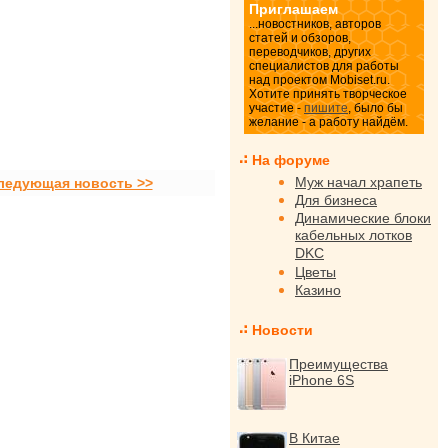
Приглашаем
...новостников, авторов
статей и обзоров,
переводчиков, других
специалистов для работы
над проектом Mobiset.ru.
Хотите принять творческое
участие -
пишите
, было бы
желание - а работу найдём.
На форуме
Муж начал храпеть
ледующая новость >>
Для бизнеса
Динамические блоки
кабельных лотков
DKC
Цветы
Казино
Новости
Преимущества
iPhone 6S
В Китае