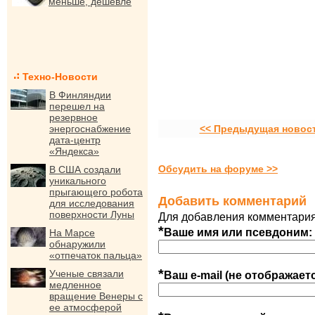
меньше, дешевле
Техно-Новости
В Финляндии
перешел на
резервное
энергоснабжение
<< Предыдущая новос
дата-центр
«Яндекса»
Обсудить на форуме >>
В США создали
уникального
прыгающего робота
Добавить комментарий
для исследования
поверхности Луны
Для добавления комментария
*
Ваше имя или псевдоним:
На Марсе
обнаружили
«отпечаток пальца»
*
Ученые связали
Ваш e-mail (не отображает
медленное
вращение Венеры с
ее атмосферой