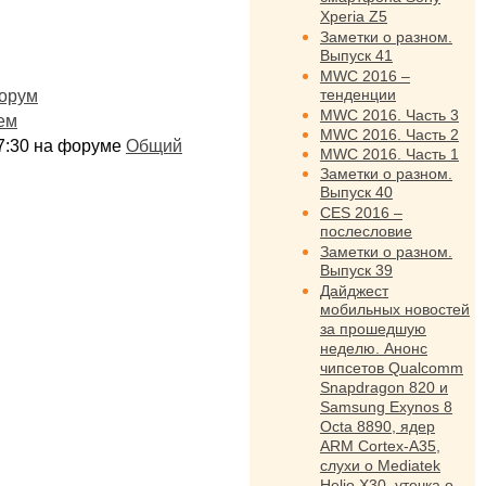
Xperia Z5
Заметки о разном.
Выпуск 41
MWC 2016 –
тенденции
орум
MWC 2016. Часть 3
ем
MWC 2016. Часть 2
:17:30 на форуме
Общий
MWC 2016. Часть 1
Заметки о разном.
Выпуск 40
CES 2016 –
послесловие
Заметки о разном.
Выпуск 39
Дайджест
мобильных новостей
за прошедшую
неделю. Анонс
чипсетов Qualcomm
Snapdragon 820 и
Samsung Exynos 8
Octa 8890, ядер
ARM Cortex-A35,
слухи о Mediatek
Helio X30, утечка о