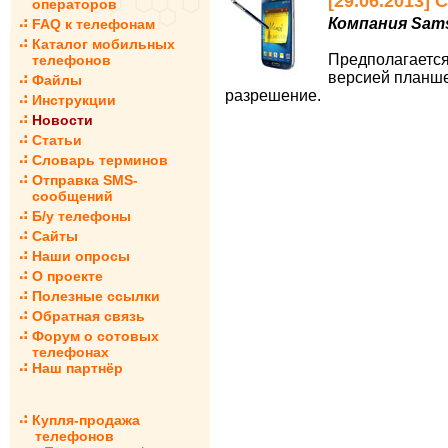
[29.06.2013]
операторов
Компания Sam
FAQ к телефонам
Каталог мобильных
Предполагается
телефонов
версией планше
Файлы
разрешение.
Инструкции
Новости
Статьи
Словарь терминов
Отправка SMS-
сообщений
Б/у телефоны
Сайты
Наши опросы
О проекте
Полезные ссылки
Обратная связь
Форум о сотовых
телефонах
Наш партнёр
Купля-продажа
телефонов