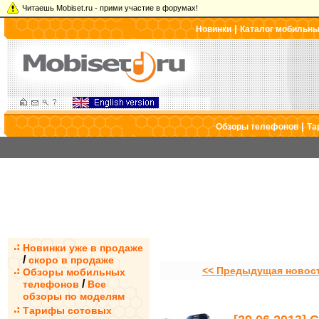
Читаешь Mobiset.ru - прими участие в форумах!
|
Новинки
Каталог мобильн
|
Обзоры телефонов
Та
Новинки уже в продаже
/
скоро в продаже
<< Предыдущая новос
Обзоры мобильных
/
телефонов
Все
обзоры по моделям
Тарифы сотовых