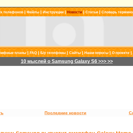
|
|
|
|
|
ых телефонов
Файлы
Инструкции
Новости
Статьи
Словарь термино
|
|
|
|
|
|
рифные планы
FAQ
Б/у телефоны
Сайты
Наши опросы
О проекте
10 мыслей о Samsung Galaxy S6 >>> >>
ть
Последние новости
С