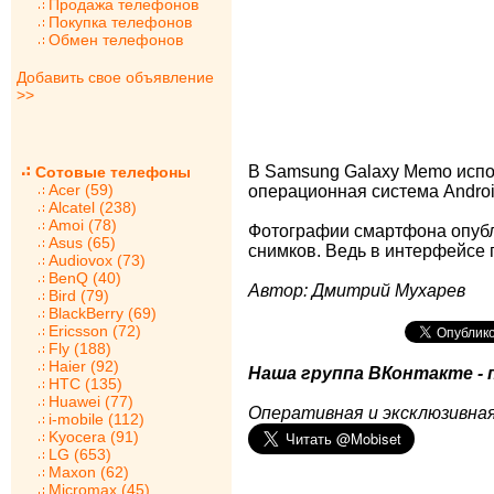
Продажа телефонов
Покупка телефонов
Обмен телефонов
Добавить свое объявление
>>
В Samsung Galaxy Memo испол
Сотовые телефоны
Acer (59)
операционная система Android
Alcatel (238)
Amoi (78)
Фотографии смартфона опубл
Asus (65)
снимков. Ведь в интерфейсе г
Audiovox (73)
BenQ (40)
Автор: Дмитрий Мухарев
Bird (79)
BlackBerry (69)
Ericsson (72)
Fly (188)
Haier (92)
Наша группа ВКонтакте - 
HTC (135)
Huawei (77)
Оперативная и эксклюзивная
i-mobile (112)
Kyocera (91)
LG (653)
Maxon (62)
Micromax (45)