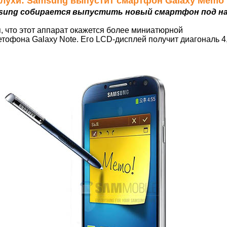
 Слухи: Samsung выпустит смартфон Galaxy Memo
sung собирается выпустить новый смартфон под на
, что этот аппарат окажется более миниатюрной
тофона Galaxy Note. Его LCD-дисплей получит диагональ 4,