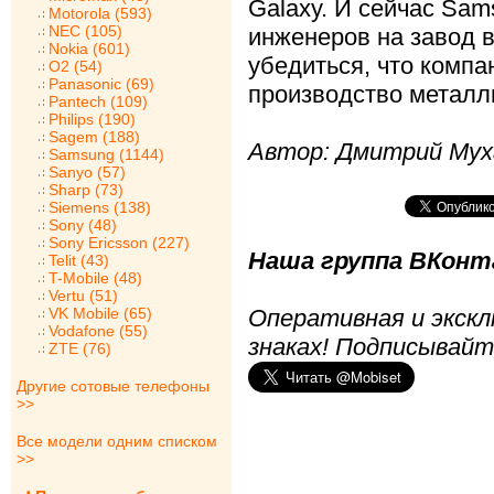
Galaxy. И сейчас Sam
Motorola (593)
NEC (105)
инженеров на завод в
Nokia (601)
убедиться, что комп
O2 (54)
Panasonic (69)
производство металл
Pantech (109)
Philips (190)
Sagem (188)
Автор: Дмитрий Мух
Samsung (1144)
Sanyo (57)
Sharp (73)
Siemens (138)
Sony (48)
Sony Ericsson (227)
Наша группа ВКонта
Telit (43)
T-Mobile (48)
Vertu (51)
VK Mobile (65)
Оперативная и экскл
Vodafone (55)
знаках! Подписывайт
ZTE (76)
Другие сотовые телефоны
>>
Все модели одним списком
>>