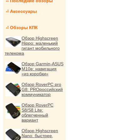
Последние обзоры
Аксессуары
Обзоры КПК
Обзор Highscreen
Hippo: маленький
гигант мобильного
телекома
Обзор Garmin-ASUS
M10e: навигация
«из коробки»
Обзор RoverPC pro
G8: PROроссийский
коммуникатор
Обзор RoverPC
S8/S8 Lite:
облегченный
вариант
Обзор Highscreen
Nano: быстрее,