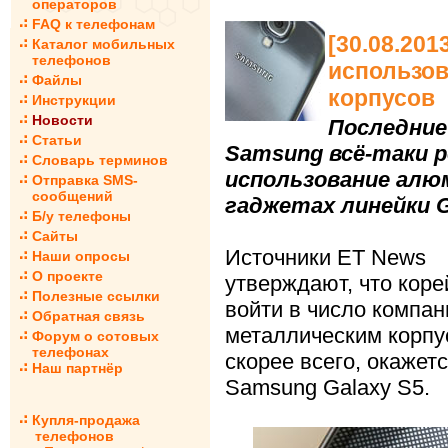
операторов
FAQ к телефонам
[30.08.20
Каталог мобильных
телефонов
использов
Файлы
корпусов
Инструкции
Новости
Последние
Статьи
Samsung всё-таки 
Словарь терминов
использование алюм
Отправка SMS-
сообщений
гаджетах линейки G
Б/у телефоны
Сайты
Источники ET News
Наши опросы
О проекте
утверждают, что коре
Полезные ссылки
войти в число компа
Обратная связь
металлическим корпу
Форум о сотовых
телефонах
скорее всего, окаже
Наш партнёр
Samsung Galaxy S5.
Купля-продажа
телефонов