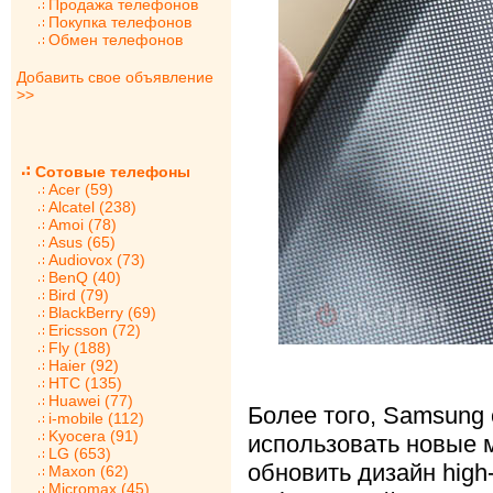
Продажа телефонов
Покупка телефонов
Обмен телефонов
Добавить свое объявление
>>
Сотовые телефоны
Acer (59)
Alcatel (238)
Amoi (78)
Asus (65)
Audiovox (73)
BenQ (40)
Bird (79)
BlackBerry (69)
Ericsson (72)
Fly (188)
Haier (92)
HTC (135)
Huawei (77)
Более того, Samsung 
i-mobile (112)
Kyocera (91)
использовать новые 
LG (653)
обновить дизайн high
Maxon (62)
Micromax (45)