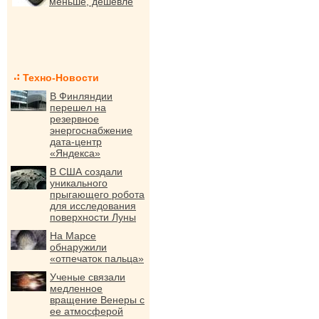
меньше, дешевле
Техно-Новости
В Финляндии
перешел на
резервное
энергоснабжение
дата-центр
«Яндекса»
В США создали
уникального
прыгающего робота
для исследования
поверхности Луны
На Марсе
обнаружили
«отпечаток пальца»
Ученые связали
медленное
вращение Венеры с
ее атмосферой