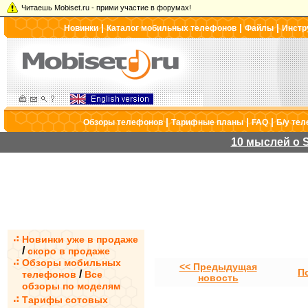
Читаешь Mobiset.ru - прими участие в форумах!
|
|
|
Новинки
Каталог мобильных телефонов
Файлы
Инстр
|
|
|
Обзоры телефонов
Тарифные планы
FAQ
Б/у те
10 мыслей о S
Новинки уже в продаже
/
скоро в продаже
Обзоры мобильных
<< Предыдущая
П
/
телефонов
Все
новость
обзоры по моделям
Тарифы сотовых