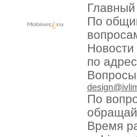
Главный
По общи
вопроса
Новости
по адре
Вопрос
design@ivli
По вопр
обращай
Время ра