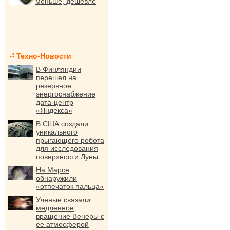
меньше, дешевле
Техно-Новости
В Финляндии
перешел на
резервное
энергоснабжение
дата-центр
«Яндекса»
В США создали
уникального
прыгающего робота
для исследования
поверхности Луны
На Марсе
обнаружили
«отпечаток пальца»
Ученые связали
медленное
вращение Венеры с
ее атмосферой