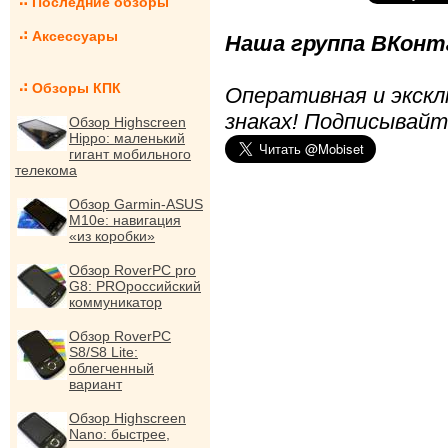
Последние обзоры
Аксессуары
Наша группа ВКонта
Обзоры КПК
Оперативная и экскл
знаках! Подписывайт
Обзор Highscreen
Hippo: маленький
гигант мобильного
телекома
Обзор Garmin-ASUS
M10e: навигация
«из коробки»
Обзор RoverPC pro
G8: PROроссийский
коммуникатор
Обзор RoverPC
S8/S8 Lite:
облегченный
вариант
Обзор Highscreen
Nano: быстрее,