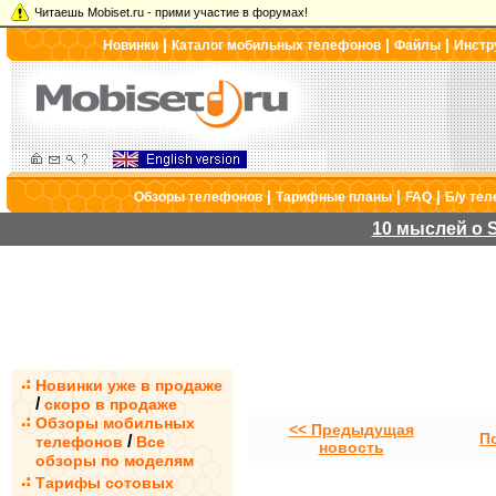
Читаешь Mobiset.ru - прими участие в форумах!
|
|
|
Новинки
Каталог мобильных телефонов
Файлы
Инстр
|
|
|
Обзоры телефонов
Тарифные планы
FAQ
Б/у те
10 мыслей о S
Новинки уже в продаже
/
скоро в продаже
Обзоры мобильных
<< Предыдущая
П
/
телефонов
Все
новость
обзоры по моделям
Тарифы сотовых