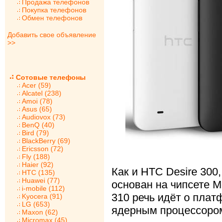
Продажа телефонов
Покупка телефонов
Обмен телефонов
Добавить свое объявление
>>
Сотовые телефоны
Acer (59)
Alcatel (238)
Amoi (78)
Asus (65)
Audiovox (73)
BenQ (40)
Bird (79)
BlackBerry (69)
Ericsson (72)
Fly (188)
Haier (92)
Как и HTC Desire 300
HTC (135)
Huawei (77)
основан на чипсете M
i-mobile (112)
310 речь идёт о плат
Kyocera (91)
LG (653)
ядерным процессором 
Maxon (62)
Micromax (45)