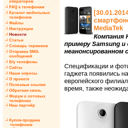
операторов
FAQ к телефонам
[30.01.201
Каталог мобильных
телефонов
смартфоне
Файлы
MediaTek
Инструкции
Новости
Компания 
Статьи
примеру Samsung и 
Словарь терминов
неанонсированном с
Отправка SMS-
сообщений
Б/у телефоны
Спецификации и фот
Сайты
гаджета появились н
Наши опросы
О проекте
европейского филиал
Полезные ссылки
время, также неожида
Обратная связь
Форум о сотовых
телефонах
Наш партнёр
Купля-продажа
телефонов