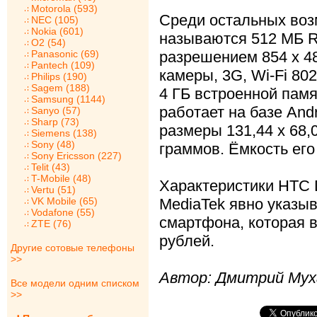
Motorola (593)
Среди остальных во
NEC (105)
Nokia (601)
называются 512 МБ R
O2 (54)
Panasonic (69)
разрешением 854 х 4
Pantech (109)
камеры, 3G, Wi-Fi 802.
Philips (190)
Sagem (188)
4 ГБ встроенной пам
Samsung (1144)
работает на базе Andr
Sanyo (57)
Sharp (73)
размеры 131,44 x 68,0
Siemens (138)
Sony (48)
граммов. Ёмкость его
Sony Ericsson (227)
Telit (43)
T-Mobile (48)
Характеристики HTC 
Vertu (51)
VK Mobile (65)
MediaTek явно указы
Vodafone (55)
смартфона, которая в
ZTE (76)
рублей.
Другие сотовые телефоны
>>
Автор: Дмитрий Мух
Все модели одним списком
>>