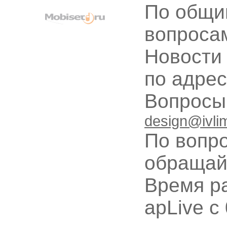
По общи
вопроса
Новости
по адре
Вопрос
design@ivli
По вопр
обращай
Время ра
apLive c