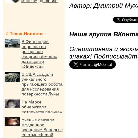
меньше, дешевле
Автор: Дмитрий Мух
Наша группа ВКонта
Техно-Новости
В Финляндии
перешел на
Оперативная и экскл
резервное
знаках! Подписывайт
энергоснабжение
дата-центр
«Яндекса»
В США создали
уникального
прыгающего робота
для исследования
поверхности Луны
На Марсе
обнаружили
«отпечаток пальца»
Ученые связали
медленное
вращение Венеры с
ее атмосферой