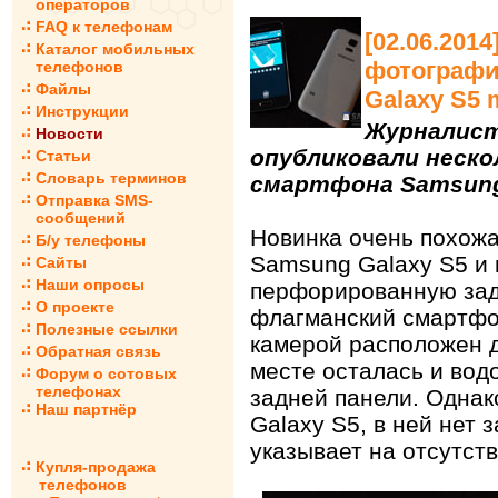
операторов
FAQ к телефонам
[02.06.201
Каталог мобильных
фотографи
телефонов
Файлы
Galaxy S5 
Инструкции
Журналист
Новости
опубликовали неск
Статьи
Словарь терминов
смартфона Samsung 
Отправка SMS-
сообщений
Новинка очень похожа
Б/у телефоны
Samsung Galaxy S5 и 
Сайты
Наши опросы
перфорированную зад
О проекте
флагманский смартфо
Полезные ссылки
камерой расположен д
Обратная связь
месте осталась и вод
Форум о сотовых
телефонах
задней панели. Однак
Наш партнёр
Galaxy S5, в ней нет 
указывает на отсутст
Купля-продажа
телефонов