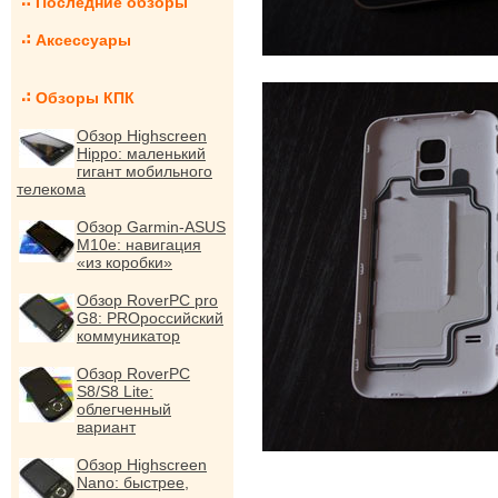
Последние обзоры
Аксессуары
Обзоры КПК
Обзор Highscreen
Hippo: маленький
гигант мобильного
телекома
Обзор Garmin-ASUS
M10e: навигация
«из коробки»
Обзор RoverPC pro
G8: PROроссийский
коммуникатор
Обзор RoverPC
S8/S8 Lite:
облегченный
вариант
Обзор Highscreen
Nano: быстрее,