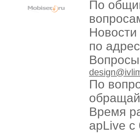
По общи
вопроса
Новости
по адре
Вопрос
design@ivli
По вопр
обращай
Время ра
apLive c