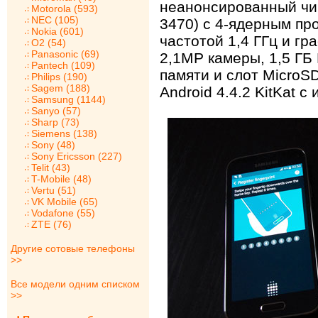
неанонсированный чи
Motorola (593)
NEC (105)
3470) с 4-ядерным пр
Nokia (601)
частотой 1,4 ГГц и гр
O2 (54)
Panasonic (69)
2,1МР камеры, 1,5 ГБ
Pantech (109)
памяти и слот MicroSD
Philips (190)
Sagem (188)
Android 4.4.2 KitKat 
Samsung (1144)
Sanyo (57)
Sharp (73)
Siemens (138)
Sony (48)
Sony Ericsson (227)
Telit (43)
T-Mobile (48)
Vertu (51)
VK Mobile (65)
Vodafone (55)
ZTE (76)
Другие сотовые телефоны
>>
Все модели одним списком
>>