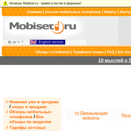
Читаешь Mobiset.ru - прими участие в форумах!
|
|
|
Новинки
Каталог мобильных телефонов
Файлы
Инстр
|
|
|
Обзоры телефонов
Тарифные планы
FAQ
Б/у те
10 мыслей о S
Новинки уже в продаже
/
скоро в продаже
Обзоры мобильных
<< Предыдущая
Пос
/
телефонов
Все
новость
обзоры по моделям
Тарифы сотовых