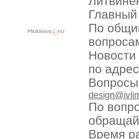
Литвине
Главный
По общи
вопроса
Новости
по адре
Вопрос
design@ivli
По вопр
обращай
Время ра