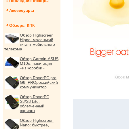
Последние обзоры
Аксессуары
Обзоры КПК
Обзор Highscreen
Hippo: маленький
гигант мобильного
телекома
Обзор Garmin-ASUS
M10e: навигация
«из коробки»
Обзор RoverPC pro
G8: PROроссийский
коммуникатор
Обзор RoverPC
S8/S8 Lite:
облегченный
вариант
Обзор Highscreen
Nano: быстрее,