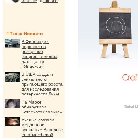
меньше, дешевле
Техно-Новости
В Финляндии
перешел на
резервное
энергоснабжение
дата-центр
«Яндекса»
В США создали
уникального
прыгающего робота
для исследования
поверхности Луны
На Марсе
обнаружили
«отпечаток пальца»
Ученые связали
медленное
вращение Венеры с
ее атмосферой