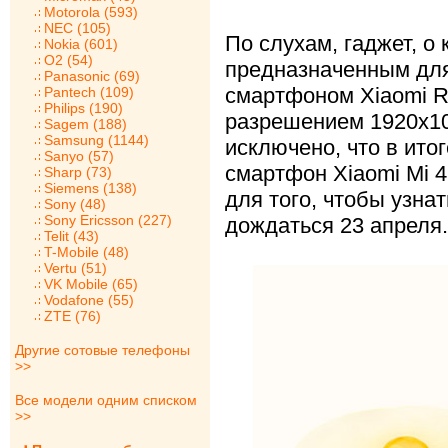
Motorola (593)
NEC (105)
По слухам, гаджет, о 
Nokia (601)
O2 (54)
предназначенным дл
Panasonic (69)
смартфоном Xiaomi R
Pantech (109)
Philips (190)
разрешением 1920х10
Sagem (188)
Samsung (1144)
исключено, что в ито
Sanyo (57)
смартфон Xiaomi Mi 4
Sharp (73)
Siemens (138)
для того, чтобы узна
Sony (48)
Sony Ericsson (227)
дождаться 23 апреля.
Telit (43)
T-Mobile (48)
Vertu (51)
VK Mobile (65)
Vodafone (55)
ZTE (76)
Другие сотовые телефоны
>>
Все модели одним списком
>>