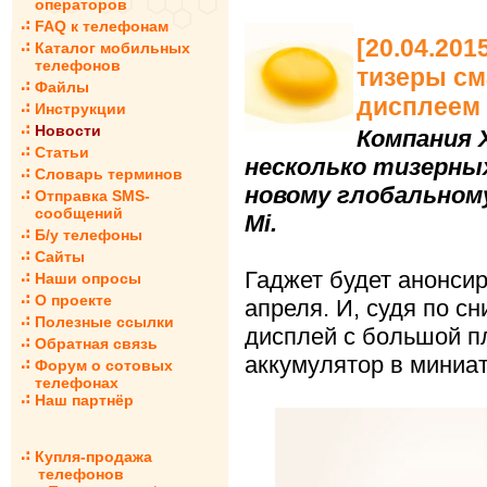
операторов
FAQ к телефонам
[20.04.201
Каталог мобильных
телефонов
тизеры с
Файлы
дисплеем
Инструкции
Новости
Компания 
Статьи
несколько тизерны
Словарь терминов
новому глобальном
Отправка SMS-
сообщений
Mi.
Б/у телефоны
Сайты
Гаджет будет анонси
Наши опросы
О проекте
апреля. И, судя по с
Полезные ссылки
дисплей с большой п
Обратная связь
аккумулятор в миниа
Форум о сотовых
телефонах
Наш партнёр
Купля-продажа
телефонов