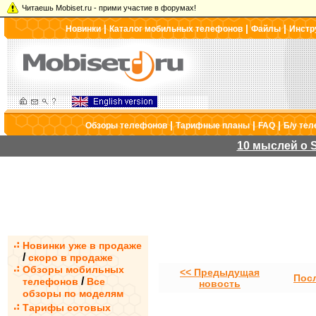
Читаешь Mobiset.ru - прими участие в форумах!
|
|
|
Новинки
Каталог мобильных телефонов
Файлы
Инстр
|
|
|
Обзоры телефонов
Тарифные планы
FAQ
Б/у те
10 мыслей о S
Новинки уже в продаже
/
скоро в продаже
Обзоры мобильных
<< Предыдущая
Пос
/
телефонов
Все
новость
обзоры по моделям
Тарифы сотовых