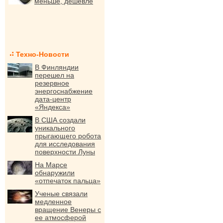
меньше, дешевле
Техно-Новости
В Финляндии
перешел на
резервное
энергоснабжение
дата-центр
«Яндекса»
В США создали
уникального
прыгающего робота
для исследования
поверхности Луны
На Марсе
обнаружили
«отпечаток пальца»
Ученые связали
медленное
вращение Венеры с
ее атмосферой