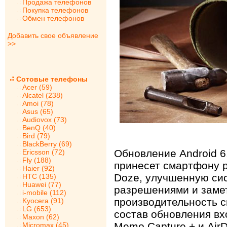
Продажа телефонов
Покупка телефонов
Обмен телефонов
Добавить свое объявление
>>
Сотовые телефоны
Acer (59)
Alcatel (238)
Amoi (78)
Asus (65)
Audiovox (73)
BenQ (40)
Bird (79)
BlackBerry (69)
Обновление Android 6
Ericsson (72)
Fly (188)
принесет смартфону 
Haier (92)
Doze, улучшенную си
HTC (135)
Huawei (77)
разрешениями и заме
i-mobile (112)
производительность с
Kyocera (91)
LG (653)
состав обновления в
Maxon (62)
Memo Capture + и AirD
Micromax (45)