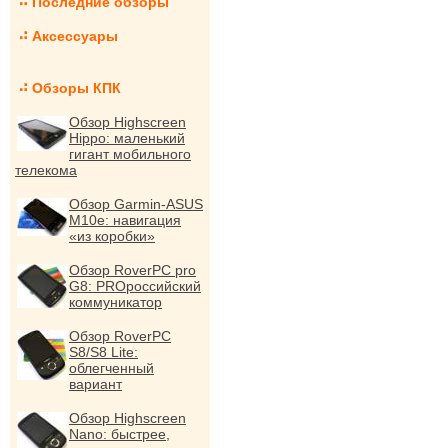
Последние обзоры
Аксессуары
Обзоры КПК
Обзор Highscreen
Hippo: маленький
гигант мобильного
телекома
Обзор Garmin-ASUS
M10e: навигация
«из коробки»
Обзор RoverPC pro
G8: PROроссийский
коммуникатор
Обзор RoverPC
S8/S8 Lite:
облегченный
вариант
Обзор Highscreen
Nano: быстрее,