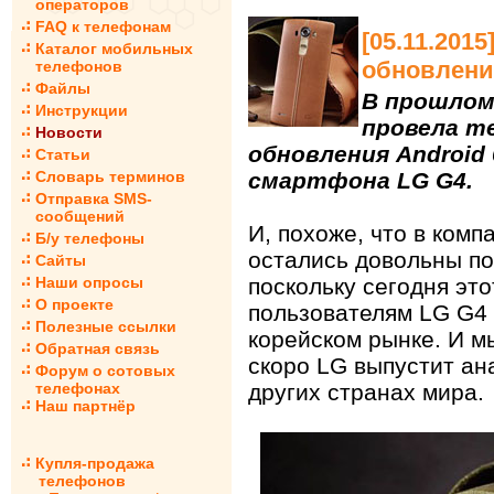
операторов
FAQ к телефонам
[05.11.201
Каталог мобильных
обновление
телефонов
Файлы
В прошлом
Инструкции
провела т
Новости
обновления Android 
Статьи
Словарь терминов
смартфона LG G4.
Отправка SMS-
сообщений
И, похоже, что в комп
Б/у телефоны
остались довольны п
Сайты
Наши опросы
поскольку сегодня это
О проекте
пользователям LG G4 
Полезные ссылки
корейском рынке. И м
Обратная связь
скоро LG выпустит ан
Форум о сотовых
телефонах
других странах мира.
Наш партнёр
Купля-продажа
телефонов