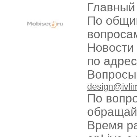
Главный
По общи
вопроса
Новости
по адре
Вопрос
design@ivli
По вопр
обращай
Время ра