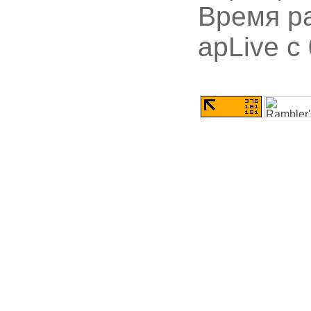
Время ра
apLive c