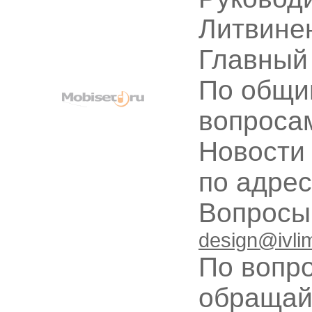
Литвине
Главный
По общи
вопроса
Новости
по адре
Вопрос
design@ivli
По вопр
обращай