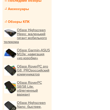
Последние обзоры
Аксессуары
Обзоры КПК
Обзор Highscreen
Hippo: маленький
гигант мобильного
телекома
Обзор Garmin-ASUS
M10e: навигация
«из коробки»
Обзор RoverPC pro
G8: PROроссийский
коммуникатор
Обзор RoverPC
S8/S8 Lite:
облегченный
вариант
Обзор Highscreen
Nano: быстрее,