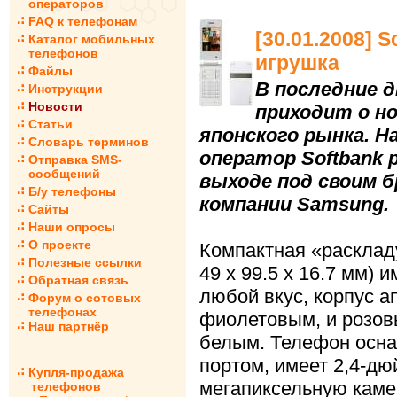
операторов
FAQ к телефонам
[30.01.2008] 
Каталог мобильных
телефонов
игрушка
Файлы
В последние 
Инструкции
Новости
приходит о но
Статьи
японского рынка. Н
Словарь терминов
оператор Softbank
Отправка SMS-
сообщений
выходе под своим 
Б/у телефоны
компании Samsung.
Сайты
Наши опросы
О проекте
Компактная «расклад
Полезные ссылки
49 x 99.5 x 16.7 мм)
Обратная связь
любой вкус, корпус а
Форум о сотовых
телефонах
фиолетовым, и розов
Наш партнёр
белым. Телефон осна
портом, имеет 2,4-д
Купля-продажа
мегапиксельную каме
телефонов