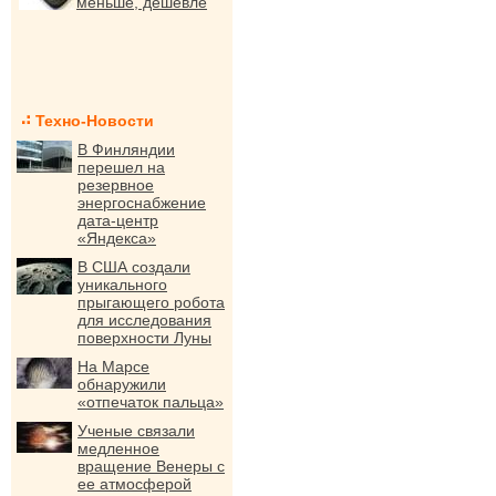
меньше, дешевле
Техно-Новости
В Финляндии
перешел на
резервное
энергоснабжение
дата-центр
«Яндекса»
В США создали
уникального
прыгающего робота
для исследования
поверхности Луны
На Марсе
обнаружили
«отпечаток пальца»
Ученые связали
медленное
вращение Венеры с
ее атмосферой