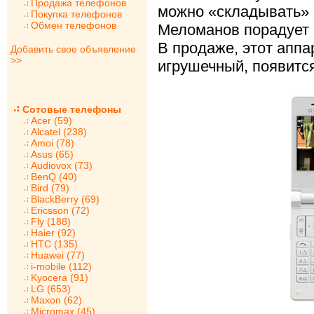
Продажа телефонов
можно «складывать» 
Покупка телефонов
Обмен телефонов
Меломанов порадует 
В продаже, этот аппа
Добавить свое объявление
>>
игрушечный, появится
Сотовые телефоны
Acer (59)
Alcatel (238)
Amoi (78)
Asus (65)
Audiovox (73)
BenQ (40)
Bird (79)
BlackBerry (69)
Ericsson (72)
Fly (188)
Haier (92)
HTC (135)
Huawei (77)
i-mobile (112)
Kyocera (91)
LG (653)
Maxon (62)
Micromax (45)