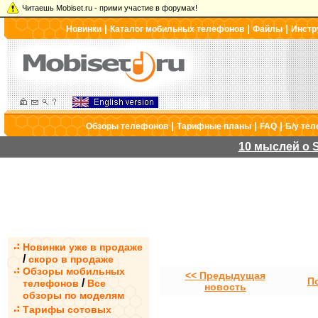
Читаешь Mobiset.ru - прими участие в форумах!
|
|
|
Новинки
Каталог мобильных телефонов
Файлы
Инстр
|
|
|
Обзоры телефонов
Тарифные планы
FAQ
Б/у те
10 мыслей о S
Новинки уже в продаже
/
скоро в продаже
Обзоры мобильных
<< Предыдущая
П
/
телефонов
Все
новость
обзоры по моделям
Тарифы сотовых