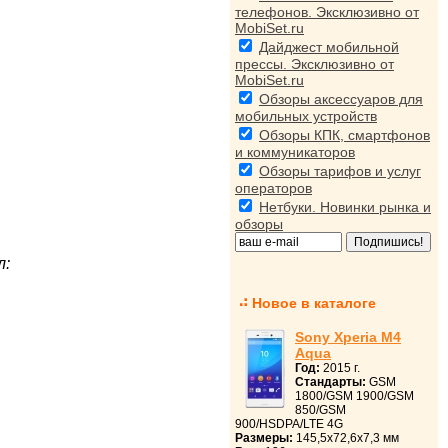
телефонов. Эксклюзивно от
MobiSet.ru
Дайджест мобильной
прессы. Эксклюзивно от
MobiSet.ru
Обзоры аксессуаров для
мобильных устройств
Обзоры КПК, смартфонов
и коммуникаторов
Обзоры тарифов и услуг
операторов
Нетбуки. Новинки рынка и
обзоры
л:
Новое в каталоге
Sony Xperia M4
Aqua
Год:
2015 г.
Стандарты:
GSM
1800/GSM 1900/GSM
850/GSM
900/HSDPA/LTE 4G
Размеры:
145,5x72,6x7,3 мм