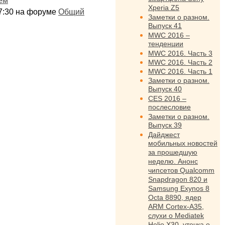
ем
Xperia Z5
:17:30 на форуме
Общий
Заметки о разном.
Выпуск 41
MWC 2016 –
тенденции
MWC 2016. Часть 3
MWC 2016. Часть 2
MWC 2016. Часть 1
Заметки о разном.
Выпуск 40
CES 2016 –
послесловие
Заметки о разном.
Выпуск 39
Дайджест
мобильных новостей
за прошедшую
неделю. Анонс
чипсетов Qualcomm
Snapdragon 820 и
Samsung Exynos 8
Octa 8890, ядер
ARM Cortex-A35,
слухи о Mediatek
Helio X30, утечка о