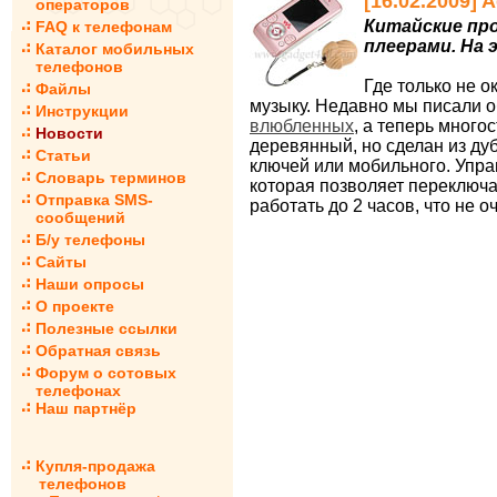
[16.02.2009]
операторов
Китайские пр
FAQ к телефонам
плеерами. На 
Каталог мобильных
телефонов
Где только не 
Файлы
музыку. Недавно мы писали 
Инструкции
влюбленных
, а теперь много
Новости
деревянный, но сделан из ду
Статьи
ключей или мобильного. Упра
Словарь терминов
которая позволяет переключа
Отправка SMS-
работать до 2 часов, что не 
сообщений
Б/у телефоны
Сайты
Наши опросы
О проекте
Полезные ссылки
Обратная связь
Форум о сотовых
телефонах
Наш партнёр
Купля-продажа
телефонов