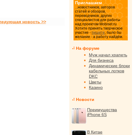
Приглашаем
...новостников, авторов
статей и обзоров,
переводчиков, других
специалистов для работы
ледующая новость >>
над проектом Mobiset.ru.
Хотите принять творческое
участие -
пишите
, было бы
желание - а работу найдём.
На форуме
Муж начал храпеть
Для бизнеса
Динамические блоки
кабельных лотков
DKC
Цветы
Казино
Новости
Преимущества
iPhone 6S
В Китае