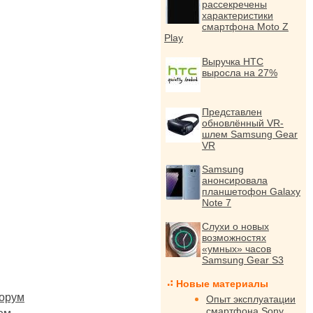
рассекречены
характеристики
смартфона Moto Z
Play
Выручка HTC
выросла на 27%
Представлен
обновлённый VR-
шлем Samsung Gear
VR
Samsung
анонсировала
планшетофон Galaxy
Note 7
Слухи о новых
возможностях
«умных» часов
Samsung Gear S3
Новые материалы
орум
Опыт эксплуатации
смартфона Sony