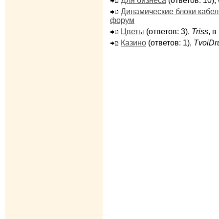
Для бизнеса
(ответов: 10),
Динамические блоки кабе
форум
Цветы
(ответов: 3),
Triss
, 
Казино
(ответов: 1),
TvoiDr