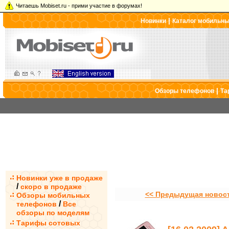
Читаешь Mobiset.ru - прими участие в форумах!
|
Новинки
Каталог мобильн
|
Обзоры телефонов
Та
Новинки уже в продаже
/
скоро в продаже
<< Предыдущая новос
Обзоры мобильных
/
телефонов
Все
обзоры по моделям
Тарифы сотовых