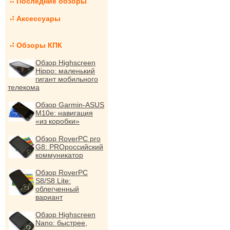
Последние обзоры
Аксессуары
Обзоры КПК
Обзор Highscreen
Hippo: маленький
гигант мобильного
телекома
Обзор Garmin-ASUS
M10e: навигация
«из коробки»
Обзор RoverPC pro
G8: PROроссийский
коммуникатор
Обзор RoverPC
S8/S8 Lite:
облегченный
вариант
Обзор Highscreen
Nano: быстрее,