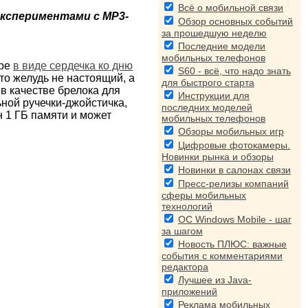
Всё о мобильной связи
кспериментами с МР3-
Обзор основных событий
за прошедшую неделю
Последние модели
мобильных телефонов
ере
в виде сердечка ко дню
S60 - всё, что надо знать
то желудь не настоящий, а
для быстрого старта
в качестве брелока для
Инструкции для
ной ручечки-джойстичка,
последних моделей
н 1 ГБ памяти и может
мобильных телефонов
Обзоры мобильных игр
Цифровые фотокамеры.
Новинки рынка и обзоры
Новинки в салонах связи
Пресс-релизы компаний
сферы мобильных
технологий
ОС Windows Mobile - шаг
за шагом
Новость ПЛЮС: важные
события с комментариями
редактора
Лучшее из Java-
приложений
Реклама мобильных