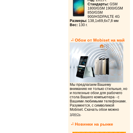
Год:
2015 г.
Стандарты:
GSM
1800/GSM 1900/GSM
850/GSM
900/HSDPA/LTE 4G
Размеры:
138,1x69,6x7,8 мм
Вес:
130 г.
Обои от Mobiset на май
Мы предлагаем Вашему
вниманию не только стильные, но
и полезные обои для рабочего
стола Вашего компьютера - с
Вашими любимыми телефонами.
Разумеется, с символикой
Mobiset. Скачать обои можно
здесь
.
Новинки на рынке