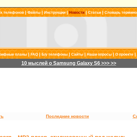
|
|
|
|
|
ых телефонов
Файлы
Инструкции
Новости
Статьи
Словарь термино
|
|
|
|
|
|
рифные планы
FAQ
Б/у телефоны
Сайты
Наши опросы
О проекте
10 мыслей о Samsung Galaxy S6 >>> >>
ть
Последние новости
С