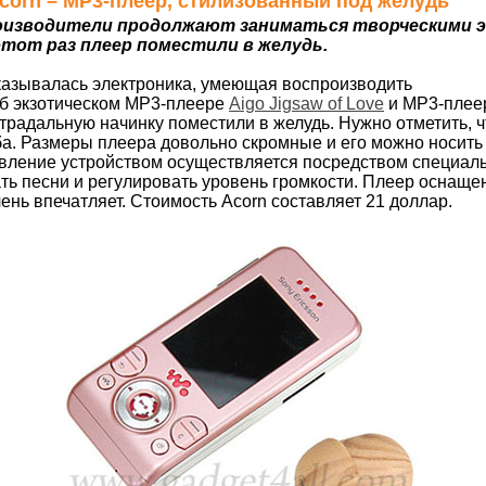
 Acorn – МР3-плеер, стилизованный под желудь
оизводители продолжают заниматься творческими э
этот раз плеер поместили в желудь.
оказывалась электроника, умеющая воспроизводить
об экзотическом MP3-плеере
Aigo Jigsaw of Love
и МР3-пле
страдальную начинку поместили в желудь. Нужно отметить, ч
ба. Размеры плеера довольно скромные и его можно носить 
вление устройством осуществляется посредством специаль
ть песни и регулировать уровень громкости. Плеер оснаще
очень впечатляет. Стоимость Acorn составляет 21 доллар.