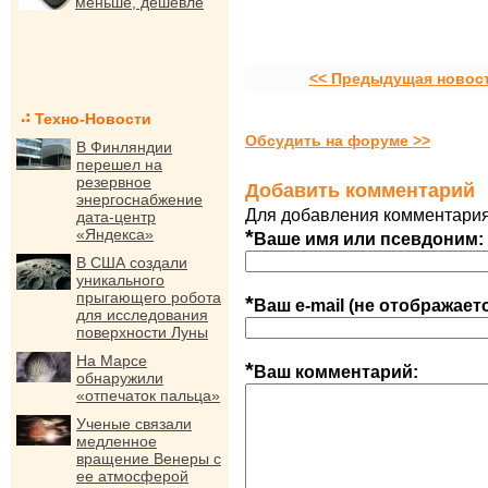
меньше, дешевле
<< Предыдущая новос
Техно-Новости
Обсудить на форуме >>
В Финляндии
перешел на
резервное
Добавить комментарий
энергоснабжение
Для добавления комментария
дата-центр
«Яндекса»
*
Ваше имя или псевдоним:
В США создали
уникального
прыгающего робота
*
Ваш e-mail (не отображает
для исследования
поверхности Луны
На Марсе
*
Ваш комментарий:
обнаружили
«отпечаток пальца»
Ученые связали
медленное
вращение Венеры с
ее атмосферой