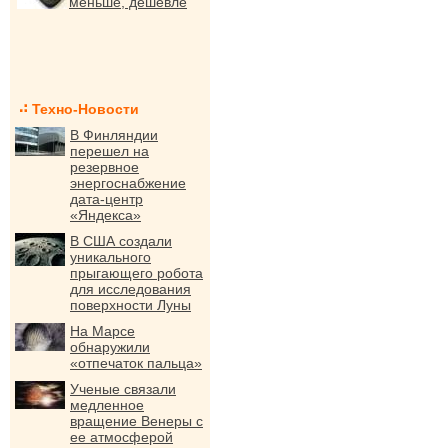
меньше, дешевле
Техно-Новости
В Финляндии
перешел на
резервное
энергоснабжение
дата-центр
«Яндекса»
В США создали
уникального
прыгающего робота
для исследования
поверхности Луны
На Марсе
обнаружили
«отпечаток пальца»
Ученые связали
медленное
вращение Венеры с
ее атмосферой