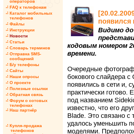
операторов
FAQ к телефонам
[20.02.200
Каталог мобильных
телефонов
появился 
Файлы
Видимо до
Инструкции
Новости
представи
Статьи
кодовым номером 2
Словарь терминов
времени.
Отправка SMS-
сообщений
Б/у телефоны
Очередные фотогра
Сайты
бокового слайдера 
Наши опросы
О проекте
появились в сети и, с
Полезные ссылки
практически готово. 
Обратная связь
под названием Sidekic
Форум о сотовых
телефонах
известно, что его др
Наш партнёр
Blade. Это связано с
удалось уменьшить 
Купля-продажа
моделями. Предполо
телефонов