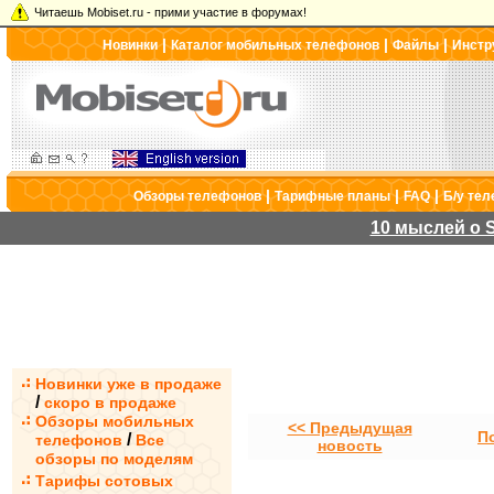
Читаешь Mobiset.ru - прими участие в форумах!
|
|
|
Новинки
Каталог мобильных телефонов
Файлы
Инстр
|
|
|
Обзоры телефонов
Тарифные планы
FAQ
Б/у те
10 мыслей о S
Новинки уже в продаже
/
скоро в продаже
Обзоры мобильных
<< Предыдущая
П
/
телефонов
Все
новость
обзоры по моделям
Тарифы сотовых