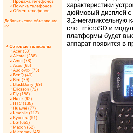
Продажа телефонов
характеристики устро
Покупка телефонов
Обмен телефонов
дюймовый дисплей с 
3,2-мегапиксельную к
Добавить свое объявление
>>
слот microSD и моду
платформы будет выс
аппарат появится в п
Сотовые телефоны
Acer (59)
Alcatel (238)
Amoi (78)
Asus (65)
Audiovox (73)
BenQ (40)
Bird (79)
BlackBerry (69)
Ericsson (72)
Fly (188)
Haier (92)
HTC (135)
Huawei (77)
i-mobile (112)
Kyocera (91)
LG (653)
Maxon (62)
Micromax (45)