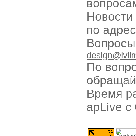
вопроса
Новости
по адре
Вопрос
design@ivli
По вопр
обращай
Время ра
apLive c