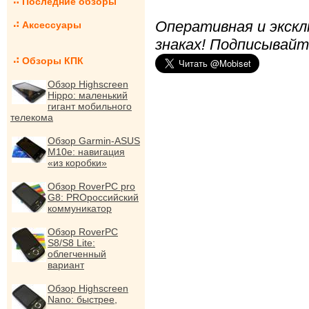
Последние обзоры
Оперативная и экскл
Аксессуары
знаках! Подписывайт
Обзоры КПК
Обзор Highscreen
Hippo: маленький
гигант мобильного
телекома
Обзор Garmin-ASUS
M10e: навигация
«из коробки»
Обзор RoverPC pro
G8: PROроссийский
коммуникатор
Обзор RoverPC
S8/S8 Lite:
облегченный
вариант
Обзор Highscreen
Nano: быстрее,