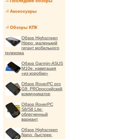
Последние обзоры
Аксессуары
Обзоры КПК
Обзор Highscreen
Hippo: маленький
гигант мобильного
телекома
Обзор Garmin-ASUS
M10e: навигация
«из коробки»
Обзор RoverPC pro
G8: PROроссийский
коммуникатор
Обзор RoverPC
S8/S8 Lite:
облегченный
вариант
Обзор Highscreen
Nano: быстрее,