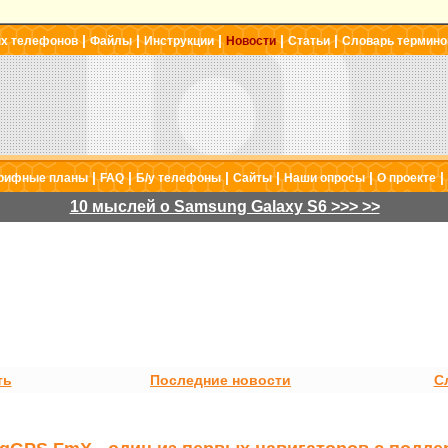
|
|
|
|
|
ых телефонов
Файлы
Инструкции
Новости
Статьи
Словарь термино
|
|
|
|
|
|
рифные планы
FAQ
Б/у телефоны
Сайты
Наши опросы
О проекте
10 мыслей о Samsung Galaxy S6 >>> >>
ть
Последние новости
С