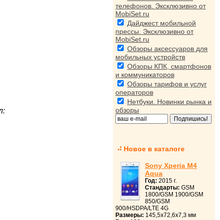
телефонов. Эксклюзивно от
MobiSet.ru
Дайджест мобильной
прессы. Эксклюзивно от
MobiSet.ru
Обзоры аксессуаров для
мобильных устройств
Обзоры КПК, смартфонов
и коммуникаторов
Обзоры тарифов и услуг
операторов
Нетбуки. Новинки рынка и
обзоры
л:
Новое в каталоге
Sony Xperia M4
Aqua
Год:
2015 г.
Стандарты:
GSM
1800/GSM 1900/GSM
850/GSM
900/HSDPA/LTE 4G
Размеры:
145,5x72,6x7,3 мм