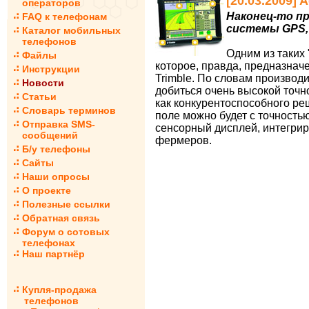
[20.03.2009]
операторов
Наконец-то п
FAQ к телефонам
системы GPS,
Каталог мобильных
телефонов
Одним из таких
Файлы
которое, правда, предназнач
Инструкции
Trimble. По словам произво
Новости
добиться очень высокой точ
Статьи
как конкурентоспособного реш
Словарь терминов
поле можно будет с точность
Отправка SMS-
сенсорный дисплей, интегри
сообщений
фермеров.
Б/у телефоны
Сайты
Наши опросы
О проекте
Полезные ссылки
Обратная связь
Форум о сотовых
телефонах
Наш партнёр
Купля-продажа
телефонов