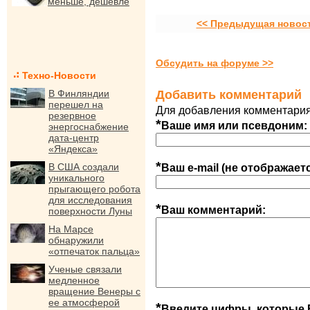
меньше, дешевле
<< Предыдущая новос
Обсудить на форуме >>
Техно-Новости
В Финляндии
Добавить комментарий
перешел на
Для добавления комментария
резервное
*
Ваше имя или псевдоним:
энергоснабжение
дата-центр
«Яндекса»
*
В США создали
Ваш e-mail (не отображает
уникального
прыгающего робота
для исследования
*
Ваш комментарий:
поверхности Луны
На Марсе
обнаружили
«отпечаток пальца»
Ученые связали
медленное
вращение Венеры с
ее атмосферой
*
Введите цифры, которые 