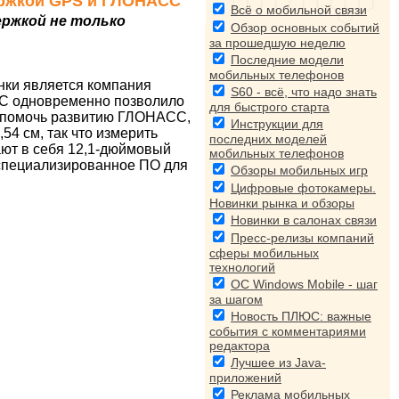
держкой GPS и ГЛОНАСС
Всё о мобильной связи
ержкой не только
Обзор основных событий
за прошедшую неделю
Последние модели
мобильных телефонов
нки является компания
S60 - всё, что надо знать
СС одновременно позволило
для быстрого старта
ь помочь развитию ГЛОНАСС,
Инструкции для
54 см, так что измерить
последних моделей
ают в себя 12,1-дюймовый
мобильных телефонов
 специализированное ПО для
Обзоры мобильных игр
Цифровые фотокамеры.
Новинки рынка и обзоры
Новинки в салонах связи
Пресс-релизы компаний
сферы мобильных
технологий
ОС Windows Mobile - шаг
за шагом
Новость ПЛЮС: важные
события с комментариями
редактора
Лучшее из Java-
приложений
Реклама мобильных