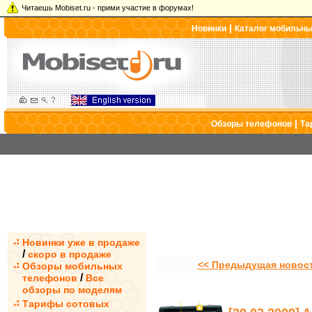
Читаешь Mobiset.ru - прими участие в форумах!
|
Новинки
Каталог мобильн
|
Обзоры телефонов
Та
Новинки уже в продаже
/
скоро в продаже
<< Предыдущая новос
Обзоры мобильных
/
телефонов
Все
обзоры по моделям
Тарифы сотовых