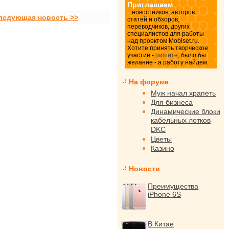
Приглашаем
...новостников, авторов
ледующая новость >>
статей и обзоров,
переводчиков, других
специалистов для работы
над проектом Mobiset.ru.
Хотите принять творческое
участие -
пишите
, было бы
желание - а работу найдём.
На форуме
Муж начал храпеть
Для бизнеса
Динамические блоки
кабельных лотков
DKC
Цветы
Казино
Новости
Преимущества
iPhone 6S
В Китае