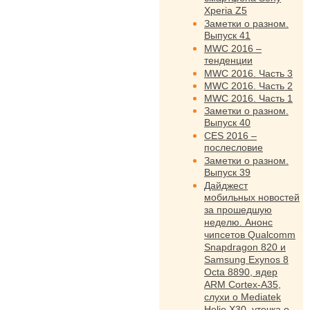
Xperia Z5
Заметки о разном.
Выпуск 41
MWC 2016 –
тенденции
MWC 2016. Часть 3
MWC 2016. Часть 2
MWC 2016. Часть 1
Заметки о разном.
Выпуск 40
CES 2016 –
послесловие
Заметки о разном.
Выпуск 39
Дайджест
мобильных новостей
за прошедшую
неделю. Анонс
чипсетов Qualcomm
Snapdragon 820 и
Samsung Exynos 8
Octa 8890, ядер
ARM Cortex-A35,
слухи о Mediatek
Helio X30, утечка о