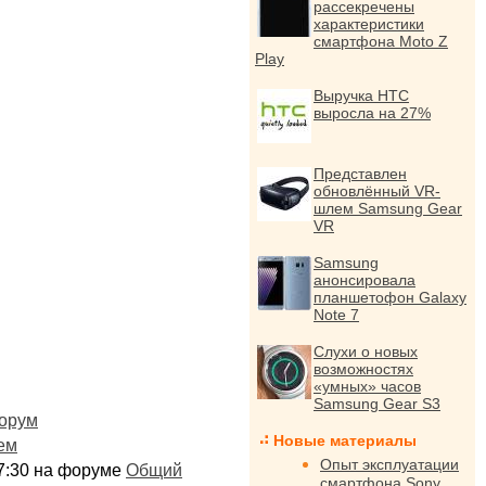
рассекречены
характеристики
смартфона Moto Z
Play
Выручка HTC
выросла на 27%
Представлен
обновлённый VR-
шлем Samsung Gear
VR
Samsung
анонсировала
планшетофон Galaxy
Note 7
Слухи о новых
возможностях
«умных» часов
Samsung Gear S3
орум
Новые материалы
ем
Опыт эксплуатации
:17:30 на форуме
Общий
смартфона Sony