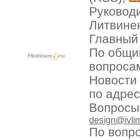
Руководи
Литвине
Главный
По общи
вопроса
Новости
по адре
Вопрос
design@ivli
По вопр