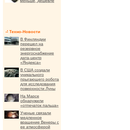
меньше, дешевле
Техно-Новости
В Финляндии
перешел на
резервное
энергоснабжение
дата-центр
«Яндекса»
В США создали
уникального
прыгающего робота
для исследования
поверхности Луны
На Марсе
обнаружили
«отпечаток пальца»
Ученые связали
медленное
вращение Венеры с
ее атмосферой