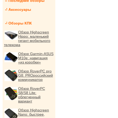
Последние обзоры
Аксессуары
Обзоры КПК
Обзор Highscreen
Hippo: маленький
гигант мобильного
телекома
Обзор Garmin-ASUS
M10e: навигация
«из коробки»
Обзор RoverPC pro
G8: PROроссийский
коммуникатор
Обзор RoverPC
S8/S8 Lite:
облегченный
вариант
Обзор Highscreen
Nano: быстрее,