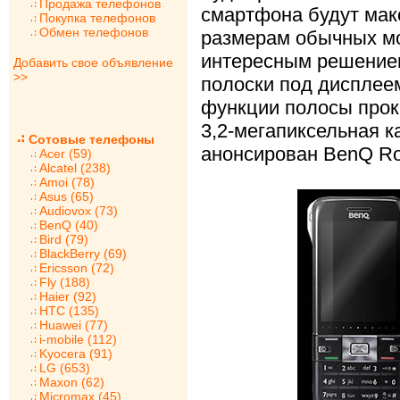
Продажа телефонов
смартфона будут мак
Покупка телефонов
Обмен телефонов
размерам обычных мо
интересным решением
Добавить свое объявление
>>
полоски под дисплее
функции полосы прок
3,2-мегапиксельная к
Сотовые телефоны
анонсирован BenQ Ro
Acer (59)
Alcatel (238)
Amoi (78)
Asus (65)
Audiovox (73)
BenQ (40)
Bird (79)
BlackBerry (69)
Ericsson (72)
Fly (188)
Haier (92)
HTC (135)
Huawei (77)
i-mobile (112)
Kyocera (91)
LG (653)
Maxon (62)
Micromax (45)