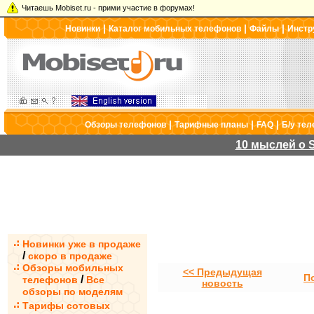
Читаешь Mobiset.ru - прими участие в форумах!
|
|
|
Новинки
Каталог мобильных телефонов
Файлы
Инстр
|
|
|
Обзоры телефонов
Тарифные планы
FAQ
Б/у те
10 мыслей о S
Новинки уже в продаже
/
скоро в продаже
Обзоры мобильных
<< Предыдущая
П
/
телефонов
Все
новость
обзоры по моделям
Тарифы сотовых