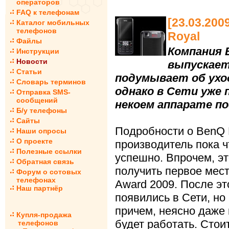
операторов
FAQ к телефонам
[23.03.20
Каталог мобильных
телефонов
Royal
Файлы
Компания 
Инструкции
Новости
выпускает
Статьи
подумывает об уход
Словарь терминов
однако в Сети уже 
Отправка SMS-
сообщений
некоем аппарате по
Б/у телефоны
Сайты
Подробности о BenQ 
Наши опросы
О проекте
производитель пока ч
Полезные ссылки
успешно. Впрочем, э
Обратная связь
получить первое место
Форум о сотовых
телефонах
Award 2009. После э
Наш партнёр
появились в Сети, но
причем, неясно даже
Купля-продажа
будет работать. Стои
телефонов