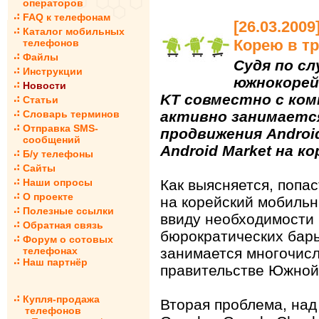
операторов
FAQ к телефонам
[26.03.200
Каталог мобильных
Корею в т
телефонов
Файлы
Судя по сл
Инструкции
южнокорей
Новости
KT совместно с ком
Статьи
Словарь терминов
активно занимаетс
Отправка SMS-
продвижения Androi
сообщений
Android Market на к
Б/у телефоны
Сайты
Наши опросы
Как выясняется, попас
О проекте
на корейский мобильн
Полезные ссылки
ввиду необходимости 
Обратная связь
бюрократических бар
Форум о сотовых
телефонах
занимается многочис
Наш партнёр
правительстве Южной
Купля-продажа
Вторая проблема, над
телефонов