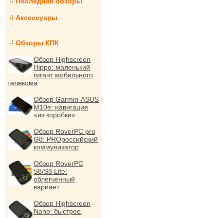
Последние обзоры
Аксессуары
Обзоры КПК
Обзор Highscreen
Hippo: маленький
гигант мобильного
телекома
Обзор Garmin-ASUS
M10e: навигация
«из коробки»
Обзор RoverPC pro
G8: PROроссийский
коммуникатор
Обзор RoverPC
S8/S8 Lite:
облегченный
вариант
Обзор Highscreen
Nano: быстрее,