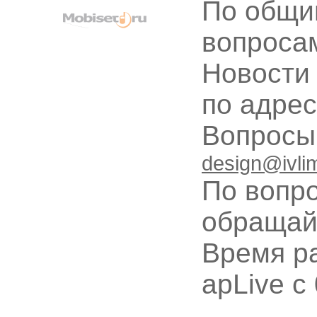
По общи
вопроса
Новости
по адре
Вопрос
design@ivli
По вопр
обращай
Время ра
apLive c