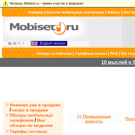
Читаешь Mobiset.ru - прими участие в форумах!
|
|
|
Новинки
Каталог мобильных телефонов
Файлы
Инстр
|
|
|
Обзоры телефонов
Тарифные планы
FAQ
Б/у те
10 мыслей о S
Новинки уже в продаже
/
скоро в продаже
Обзоры мобильных
<< Предыдущая
Пос
/
телефонов
Все
новость
обзоры по моделям
Тарифы сотовых