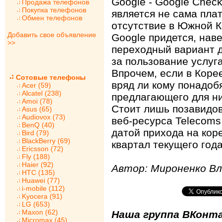
Google - Google Chec
Продажа телефонов
Покупка телефонов
является не сама пла
Обмен телефонов
отсутствие в Южной К
Добавить свое объявление
Google придется, наве
>>
переходный вариант 
за пользование услуга
Впрочем, если в Корее
Сотовые телефоны
вряд ли кому понадобя
Acer (59)
Alcatel (238)
предлагающего для н
Amoi (78)
Стоит лишь позавидов
Asus (65)
Audiovox (73)
веб-ресурса Telecoms
BenQ (40)
датой прихода на кор
Bird (79)
BlackBerry (69)
квартал текущего года
Ericsson (72)
Fly (188)
Haier (92)
Автор: Мироненко В
HTC (135)
Huawei (77)
i-mobile (112)
Kyocera (91)
LG (653)
Maxon (62)
Наша группа ВКонта
Micromax (45)