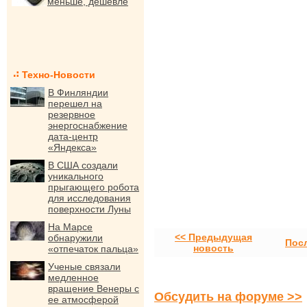
меньше, дешевле
Техно-Новости
В Финляндии
перешел на
резервное
энергоснабжение
дата-центр
«Яндекса»
В США создали
уникального
прыгающего робота
для исследования
поверхности Луны
На Марсе
<< Предыдущая
обнаружили
Пос
новость
«отпечаток пальца»
Ученые связали
медленное
вращение Венеры с
Обсудить на форуме >>
ее атмосферой