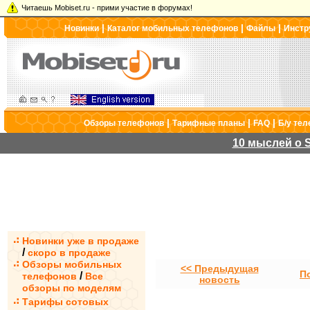
Читаешь Mobiset.ru - прими участие в форумах!
|
|
|
Новинки
Каталог мобильных телефонов
Файлы
Инстр
|
|
|
Обзоры телефонов
Тарифные планы
FAQ
Б/у те
10 мыслей о S
Новинки уже в продаже
/
скоро в продаже
Обзоры мобильных
<< Предыдущая
П
/
телефонов
Все
новость
обзоры по моделям
Тарифы сотовых