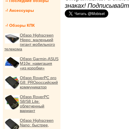
Последние обзоры
знаках! Подписывайт
Аксессуары
Обзоры КПК
Обзор Highscreen
Hippo: маленький
гигант мобильного
телекома
Обзор Garmin-ASUS
M10e: навигация
«из коробки»
Обзор RoverPC pro
G8: PROроссийский
коммуникатор
Обзор RoverPC
S8/S8 Lite:
облегченный
вариант
Обзор Highscreen
Nano: быстрее,