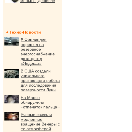
меньше, дешевле
Техно-Новости
В Финляндии
перешел на
резервное
энергоснабжение
дата-центр
«Яндекса»
В США создали
уникального
прыгающего робота
для исследования
поверхности Луны
На Марсе
обнаружили
«отпечаток пальца»
Ученые связали
медленное
вращение Венеры с
ее атмосферой