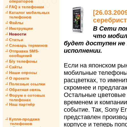
операторов
FAQ к телефонам
[26.03.200
Каталог мобильных
телефонов
серебрис
Файлы
В Сети по
Инструкции
Новости
что мобил
Статьи
будет доступен не
Словарь терминов
исполнении.
Отправка SMS-
сообщений
Б/у телефоны
Если на японском ры
Сайты
мобильные телефоны п
Наши опросы
О проекте
расцветках, то имени
Полезные ссылки
скромнее и предлагаю
Обратная связь
Остальные цветовые 
Форум о сотовых
телефонах
временем и компании
Наш партнёр
событие. Так, Sony E
представлен произво
Купля-продажа
корпусе и теперь поп
телефонов