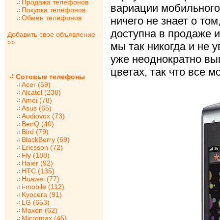
Продажа телефонов
вариации мобильного
Покупка телефонов
Обмен телефонов
ничего не знает о том
доступна в продаже и
Добавить свое объявление
>>
мы так никогда и не 
уже неоднократно вы
цветах, так что все м
Сотовые телефоны
Acer (59)
Alcatel (238)
Amoi (78)
Asus (65)
Audiovox (73)
BenQ (40)
Bird (79)
BlackBerry (69)
Ericsson (72)
Fly (188)
Haier (92)
HTC (135)
Huawei (77)
i-mobile (112)
Kyocera (91)
LG (653)
Maxon (62)
Micromax (45)