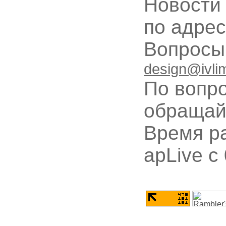
Новости
по адре
Вопрос
design@ivli
По вопр
обращай
Время ра
apLive c