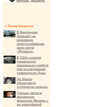
меньше, дешевле
Техно-Новости
В Финляндии
перешел на
резервное
энергоснабжение
дата-центр
«Яндекса»
В США создали
уникального
прыгающего робота
для исследования
поверхности Луны
На Марсе
обнаружили
«отпечаток пальца»
Ученые связали
медленное
вращение Венеры с
ее атмосферой