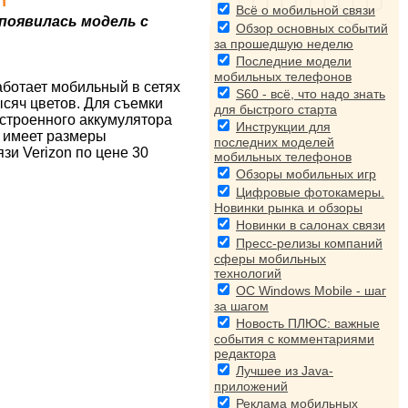
h
Всё о мобильной связи
появилась модель с
Обзор основных событий
за прошедшую неделю
Последние модели
мобильных телефонов
аботает мобильный в сетях
S60 - всё, что надо знать
сяч цветов. Для съемки
для быстрого старта
встроенного аккумулятора
Инструкции для
h имеет размеры
последних моделей
зи Verizon по цене 30
мобильных телефонов
Обзоры мобильных игр
Цифровые фотокамеры.
Новинки рынка и обзоры
Новинки в салонах связи
Пресс-релизы компаний
сферы мобильных
технологий
ОС Windows Mobile - шаг
за шагом
Новость ПЛЮС: важные
события с комментариями
редактора
Лучшее из Java-
приложений
Реклама мобильных