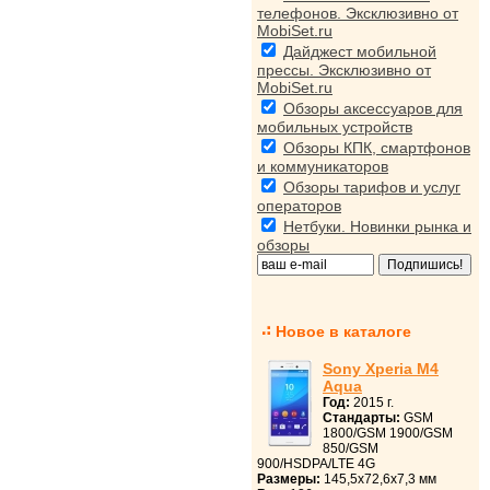
телефонов. Эксклюзивно от
MobiSet.ru
Дайджест мобильной
прессы. Эксклюзивно от
MobiSet.ru
Обзоры аксессуаров для
мобильных устройств
Обзоры КПК, смартфонов
и коммуникаторов
Обзоры тарифов и услуг
операторов
Нетбуки. Новинки рынка и
обзоры
Новое в каталоге
Sony Xperia M4
Aqua
Год:
2015 г.
Стандарты:
GSM
1800/GSM 1900/GSM
850/GSM
900/HSDPA/LTE 4G
Размеры:
145,5x72,6x7,3 мм