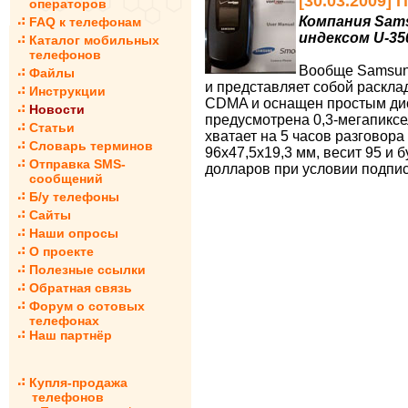
[30.03.2009]
операторов
Компания Sam
FAQ к телефонам
индексом U-35
Каталог мобильных
телефонов
Вообще Samsun
Файлы
и представляет собой раскла
Инструкции
CDMA и оснащен простым дис
Новости
предусмотрена 0,3-мегапиксе
Статьи
хватает на 5 часов разговор
Словарь терминов
96х47,5х19,3 мм, весит 95 и 
Отправка SMS-
долларов при условии подпис
сообщений
Б/у телефоны
Сайты
Наши опросы
О проекте
Полезные ссылки
Обратная связь
Форум о сотовых
телефонах
Наш партнёр
Купля-продажа
телефонов