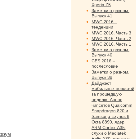
Xperia Z5
Заметки о разном.
Выпуск 41
MWC 2016 –
тенденции
MWC 2016. Часть 3
MWC 2016. Часть 2
MWC 2016. Часть 1
Заметки о разном.
Выпуск 40
CES 2016 –
послесловие
Заметки о разном.
Выпуск 39
Дайджест
мобильных новостей
за прошедшую
неделю. Анонс
чипсетов Qualcomm
Snapdragon 820 и
Samsung Exynos 8
Octa 8890, ядер
ARM Cortex-A35,
слухи о Mediatek
орум
Helio X30, утечка о