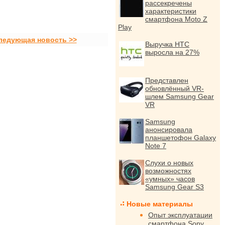
рассекречены
характеристики
смартфона Moto Z
Play
ледующая новость >>
Выручка HTC
выросла на 27%
Представлен
обновлённый VR-
шлем Samsung Gear
VR
Samsung
анонсировала
планшетофон Galaxy
Note 7
Слухи о новых
возможностях
«умных» часов
Samsung Gear S3
Новые материалы
Опыт эксплуатации
смартфона Sony