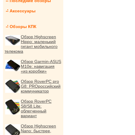
Последние обзоры
Аксессуары
Обзоры КПК
Обзор Highscreen
Hippo: маленький
гигант мобильного
телекома
Обзор Garmin-ASUS
M10e: навигация
«из коробки»
Обзор RoverPC pro
G8: PROроссийский
коммуникатор
Обзор RoverPC
S8/S8 Lite:
облегченный
вариант
Обзор Highscreen
Nano: быстрее,