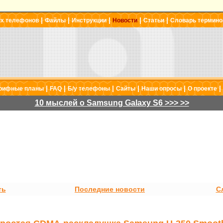
|
|
|
|
|
ых телефонов
Файлы
Инструкции
Новости
Статьи
Словарь термино
|
|
|
|
|
|
рифные планы
FAQ
Б/у телефоны
Сайты
Наши опросы
О проекте
10 мыслей о Samsung Galaxy S6 >>> >>
ть
Последние новости
С