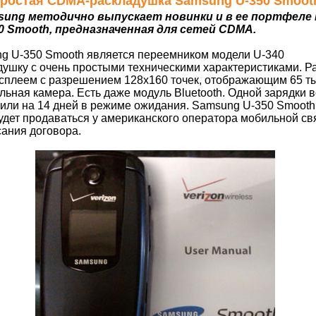
 Простая CDMA-раскладушка Samsung U-350 Smoot
sung методично выпускает новинки и в ее портфеле 
0 Smooth, предназначенная для сетей CDMA.
g U-350 Smooth является переемником модели U-340
душку с очень простыми техническими характеристиками. Р
плеем с разрешением 128х160 точек, отображающим 65 ты
льная камера. Есть даже модуль Bluetooth. Одной зарядки 
а или на 14 дней в режиме ожидания. Samsung U-350 Smoot
будет продаваться у американского оператора мобильной свя
ания договора.