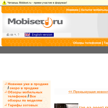
Читаешь Mobiset.ru - прими участие в форумах!
|
Новинки
Каталог мобильн
|
Обзоры телефонов
Та
Новинки уже в продаже
/
скоро в продаже
<< Предыдущая новос
Обзоры мобильных
/
телефонов
Все
обзоры по моделям
Тарифы сотовых