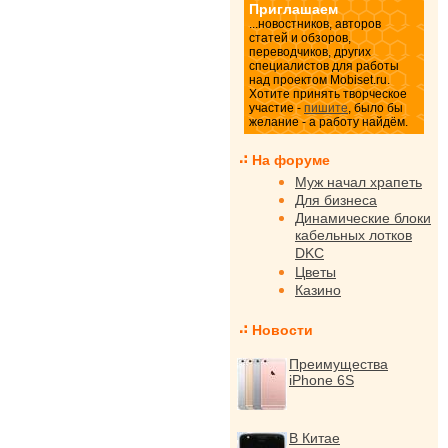
Приглашаем
...новостников, авторов
статей и обзоров,
переводчиков, других
специалистов для работы
над проектом Mobiset.ru.
Хотите принять творческое
участие -
пишите
, было бы
желание - а работу найдём.
На форуме
Муж начал храпеть
Для бизнеса
Динамические блоки
кабельных лотков
DKC
Цветы
Казино
Новости
Преимущества
iPhone 6S
В Китае