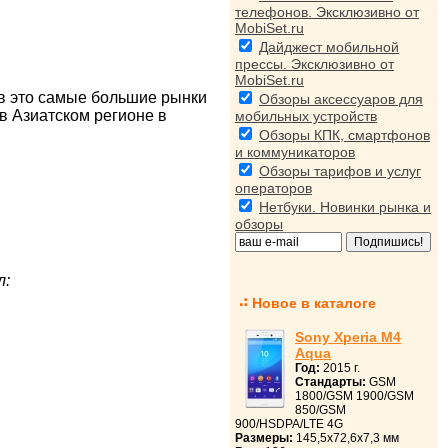
телефонов. Эксклюзивно от
MobiSet.ru
Дайджест мобильной
прессы. Эксклюзивно от
MobiSet.ru
ов это самые большие рынки
Обзоры аксессуаров для
 в Азиатском регионе в
мобильных устройств
Обзоры КПК, смартфонов
и коммуникаторов
Обзоры тарифов и услуг
операторов
Нетбуки. Новинки рынка и
обзоры
л:
Новое в каталоге
Sony Xperia M4
Aqua
Год:
2015 г.
Стандарты:
GSM
1800/GSM 1900/GSM
850/GSM
900/HSDPA/LTE 4G
Размеры:
145,5x72,6x7,3 мм