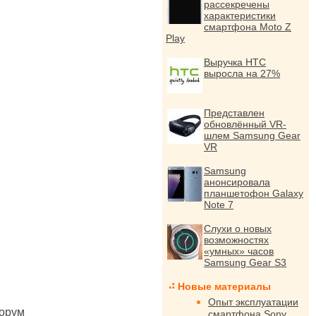
рассекречены
характеристики
смартфона Moto Z
Play
Выручка HTC
выросла на 27%
Представлен
обновлённый VR-
шлем Samsung Gear
VR
Samsung
анонсировала
планшетофон Galaxy
Note 7
Слухи о новых
возможностях
«умных» часов
Samsung Gear S3
Новые материалы
Опыт эксплуатации
орум
смартфона Sony