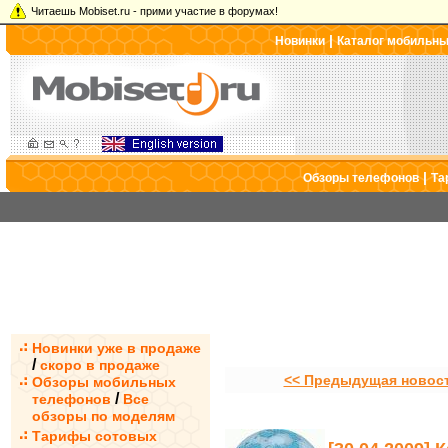
Читаешь Mobiset.ru - прими участие в форумах!
|
Новинки
Каталог мобильн
|
Обзоры телефонов
Та
Новинки уже в продаже
/
скоро в продаже
<< Предыдущая новос
Обзоры мобильных
/
телефонов
Все
обзоры по моделям
Тарифы сотовых