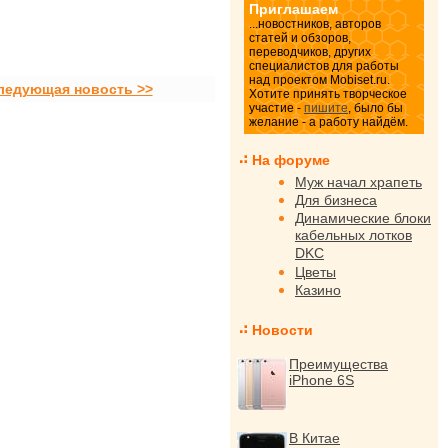
Приглашаем
...новостников, авторов
статей и обзоров,
переводчиков, других
специалистов для работы
над проектом Mobiset.ru.
ледующая новость >>
Хотите принять творческое
участие -
пишите
, было бы
желание - а работу найдём.
На форуме
Муж начал храпеть
Для бизнеса
Динамические блоки
кабельных лотков
DKC
Цветы
Казино
Новости
Преимущества
iPhone 6S
В Китае