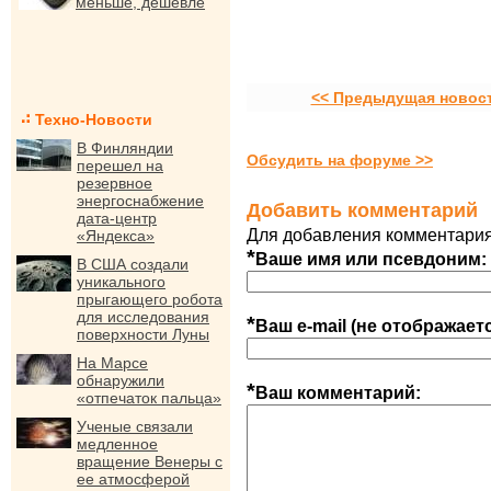
меньше, дешевле
<< Предыдущая новос
Техно-Новости
В Финляндии
Обсудить на форуме >>
перешел на
резервное
энергоснабжение
Добавить комментарий
дата-центр
Для добавления комментария
«Яндекса»
*
Ваше имя или псевдоним:
В США создали
уникального
прыгающего робота
для исследования
*
Ваш e-mail (не отображает
поверхности Луны
На Марсе
обнаружили
*
Ваш комментарий:
«отпечаток пальца»
Ученые связали
медленное
вращение Венеры с
ее атмосферой