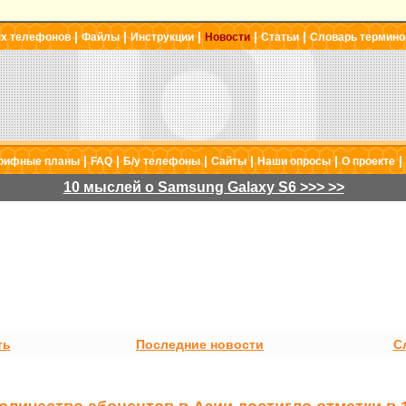
|
|
|
|
|
ых телефонов
Файлы
Инструкции
Новости
Статьи
Словарь термино
|
|
|
|
|
|
рифные планы
FAQ
Б/у телефоны
Сайты
Наши опросы
О проекте
10 мыслей о Samsung Galaxy S6 >>> >>
ть
Последние новости
С