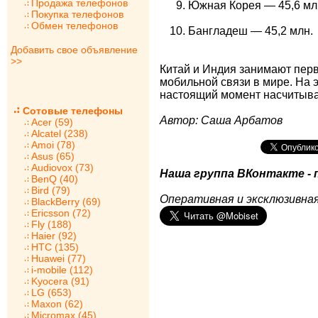
Продажа телефонов
Южная Корея — 45,6 мл
Покупка телефонов
Обмен телефонов
Бангладеш — 45,2 млн.
Добавить свое объявление
>>
Китай и Индия занимают перв
мобильной связи в мире. На э
настоящий момент насчитывае
Сотовые телефоны
Автор: Саша Арбатов
Acer (59)
Alcatel (238)
Amoi (78)
Asus (65)
Audiovox (73)
Наша группа ВКонтакте - 
BenQ (40)
Bird (79)
Оперативная и эксклюзивная
BlackBerry (69)
Ericsson (72)
Fly (188)
Haier (92)
HTC (135)
Huawei (77)
i-mobile (112)
Kyocera (91)
LG (653)
Maxon (62)
Micromax (45)