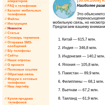
[30.04.2009]
операторов
Наиболее раз
FAQ к телефонам
Каталог мобильных
Это объясняется
телефонов
перенасыщения,
Файлы
мобильную связь, но несмотря
Инструкции
Предлагаем вашему вниманию
Новости
Статьи
Словарь терминов
Китай — 615,7 млн.
Отправка SMS-
сообщений
Индия — 346,8 млн.
Б/у телефоны
Сайты
Индонезия — 140,2 млн.
Наши опросы
Япония — 105,8 млн.
О проекте
Полезные ссылки
Пакистан — 89,9 млн.
Обратная связь
Форум о сотовых
Филиппины — 68,1 млн.
телефонах
Наш партнёр
Вьетнам — 67,2 млн.
Таиланд — 61,9 млн.
Купля-продажа
телефонов