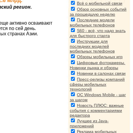
1.6 млрд.
Всё о мобильной связи
ский регион.
Обзор основных событий
за прошедшую неделю
Последние модели
 еще активно осваивают
мобильных телефонов
тся по сей день.
S60 - всё, что надо знать
ых странах Азии.
для быстрого старта
Инструкции для
последних моделей
мобильных телефонов
Обзоры мобильных игр
Цифровые фотокамеры.
Новинки рынка и обзоры
Новинки в салонах связи
Пресс-релизы компаний
сферы мобильных
технологий
ОС Windows Mobile - шаг
за шагом
Новость ПЛЮС: важные
события с комментариями
редактора
Лучшее из Java-
приложений
Реклама мобильных