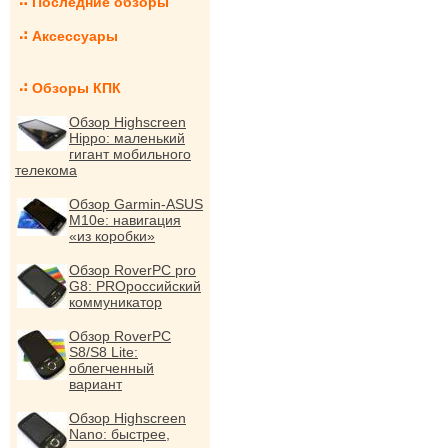
Последние обзоры
Аксессуары
Обзоры КПК
Обзор Highscreen
Hippo: маленький
гигант мобильного
телекома
Обзор Garmin-ASUS
M10e: навигация
«из коробки»
Обзор RoverPC pro
G8: PROроссийский
коммуникатор
Обзор RoverPC
S8/S8 Lite:
облегченный
вариант
Обзор Highscreen
Nano: быстрее,