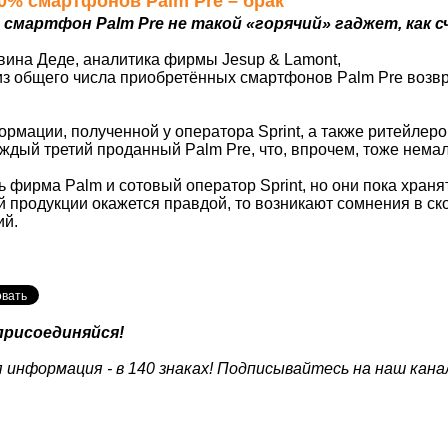
 40% смартфонов Palm Pre – брак
, смартфон Palm Pre не такой «горячий» гаджет, как 
вина Деде, аналитика фирмы Jesup & Lamont,
з общего числа приобретённых смартфонов Palm Pre возвр
мации, полученной у оператора Sprint, а также ритейлеров 
ждый третий проданный Palm Pre, что, впрочем, тоже немал
 фирма Palm и сотовый оператор Sprint, но они пока храня
 продукции окажется правдой, то возникают сомнения в с
ий.
присоединяйся!
 информация - в 140 знаках! Подписывайтесь на наш кана