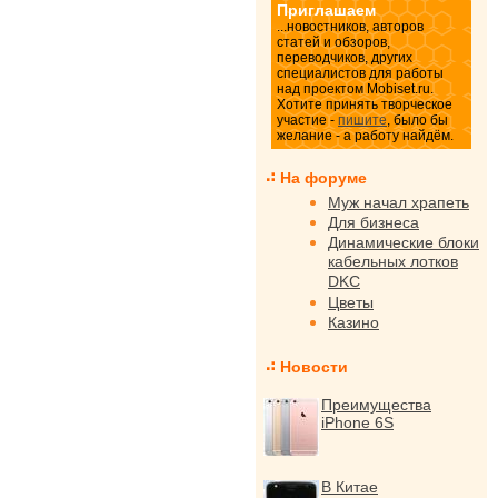
Приглашаем
...новостников, авторов
статей и обзоров,
переводчиков, других
специалистов для работы
над проектом Mobiset.ru.
Хотите принять творческое
участие -
пишите
, было бы
желание - а работу найдём.
На форуме
Муж начал храпеть
Для бизнеса
Динамические блоки
кабельных лотков
DKC
Цветы
Казино
Новости
Преимущества
iPhone 6S
В Китае