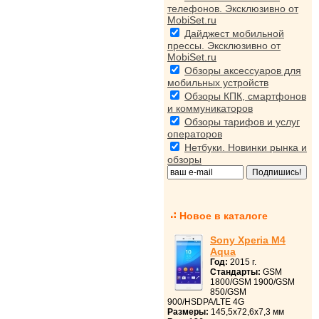
телефонов. Эксклюзивно от
MobiSet.ru
Дайджест мобильной
прессы. Эксклюзивно от
MobiSet.ru
Обзоры аксессуаров для
мобильных устройств
Обзоры КПК, смартфонов
и коммуникаторов
Обзоры тарифов и услуг
операторов
Нетбуки. Новинки рынка и
обзоры
Новое в каталоге
Sony Xperia M4
Aqua
Год:
2015 г.
Стандарты:
GSM
1800/GSM 1900/GSM
850/GSM
900/HSDPA/LTE 4G
Размеры:
145,5x72,6x7,3 мм