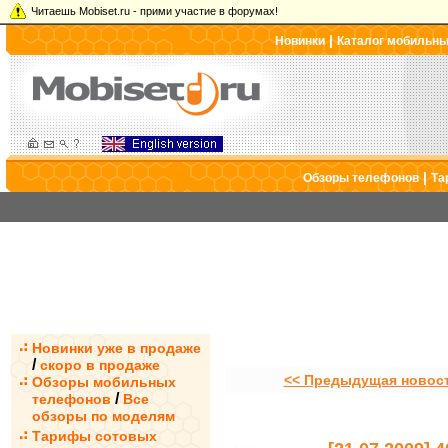
Читаешь Mobiset.ru - прими участие в форумах!
|
Новинки
Каталог мобильн
|
Обзоры телефонов
Та
Новинки уже в продаже
/
скоро в продаже
<< Предыдущая новос
Обзоры мобильных
/
телефонов
Все
обзоры по моделям
Тарифы сотовых