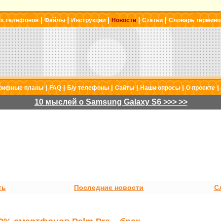
|
|
|
|
|
ых телефонов
Файлы
Инструкции
Новости
Статьи
Словарь термино
|
|
|
|
|
|
рифные планы
FAQ
Б/у телефоны
Сайты
Наши опросы
О проекте
10 мыслей о Samsung Galaxy S6 >>> >>
ть
Последние новости
С