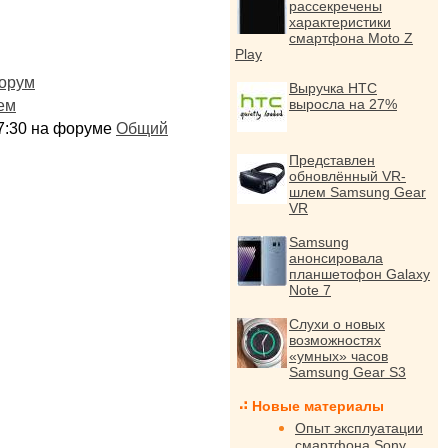
рассекречены
характеристики
смартфона Moto Z
Play
орум
Выручка HTC
выросла на 27%
ем
:17:30 на форуме
Общий
Представлен
обновлённый VR-
шлем Samsung Gear
VR
Samsung
анонсировала
планшетофон Galaxy
Note 7
Слухи о новых
возможностях
«умных» часов
Samsung Gear S3
Новые материалы
Опыт эксплуатации
смартфона Sony