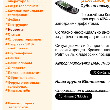
[21.07.2009]
операторов
Судя по всему
FAQ к телефонам
Каталог мобильных
По расчётам Ке
телефонов
примерно 40% и
Файлы
заводскими дефектами.
Инструкции
Новости
Согласно неофициально инфор
Статьи
за дефектов возвращается ка
Словарь терминов
Отправка SMS-
Ситуацию могли бы прояснить
сообщений
высокий процент бракованной
Б/у телефоны
Palm былых лидерских позиц
Сайты
Наши опросы
Автор: Мироненко Владимир
О проекте
Полезные ссылки
Обратная связь
Наша группа ВКонтакте - 
Форум о сотовых
телефонах
Наш партнёр
Оперативная и эксклюзивная
Купля-продажа
телефонов