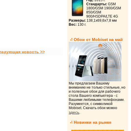
Год:
2015 г.
Стандарты:
GSM
1800/GSM 1900/GSM
850/GSM
900/HSDPA/LTE 4G
Размеры:
138,1x69,6x7,8 мм
Вес:
130 г.
Обои от Mobiset на май
ледующая новость >>
Мы предлагаем Вашему
вниманию не только стильные, но
и полезные обои для рабочего
стола Вашего компьютера - с
Вашими любимыми телефонами.
Разумеется, с символикой
Mobiset. Скачать обои можно
здесь
.
Новинки на рынке