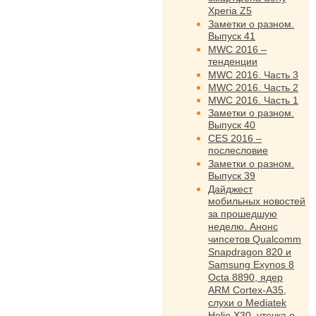
Xperia Z5
Заметки о разном.
Выпуск 41
MWC 2016 –
тенденции
MWC 2016. Часть 3
MWC 2016. Часть 2
MWC 2016. Часть 1
Заметки о разном.
Выпуск 40
CES 2016 –
послесловие
Заметки о разном.
Выпуск 39
Дайджест
мобильных новостей
за прошедшую
неделю. Анонс
чипсетов Qualcomm
Snapdragon 820 и
Samsung Exynos 8
Octa 8890, ядер
ARM Cortex-A35,
слухи о Mediatek
Helio X30, утечка о