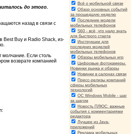
Всё о мобильной связи
считалось до этого.
Обзор основных событий
за прошедшую неделю
Последние модели
ащаются назад в связи с
мобильных телефонов
S60 - всё, что надо знать
для быстрого старта
Best Buy и Radio Shack, из-
Инструкции для
о.
последних моделей
мобильных телефонов
т молчание. Если столь
Обзоры мобильных игр
кором возврате компанией
Цифровые фотокамеры.
Новинки рынка и обзоры
Новинки в салонах связи
Пресс-релизы компаний
сферы мобильных
технологий
ОС Windows Mobile - шаг
за шагом
Новость ПЛЮС: важные
л:
события с комментариями
редактора
Лучшее из Java-
приложений
Реклама мобильных