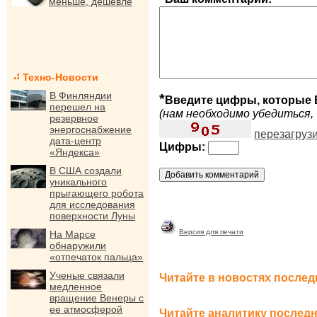
меньше, дешевле
Техно-Новости
В Финляндии
*
Введите цифры, которые 
перешел на
(нам необходимо убедиться, 
резервное
энергоснабжение
перезагруз
дата-центр
Цифры:
«Яндекса»
В США создали
уникального
прыгающего робота
для исследования
поверхности Луны
Версия для печати
На Марсе
обнаружили
«отпечаток пальца»
Ученые связали
Читайте в новостях послед
медленное
вращение Венеры с
ее атмосферой
Читайте аналитику последн