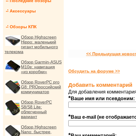
Последние обзоры
Аксессуары
Обзоры КПК
Обзор Highscreen
Hippo: маленький
гигант мобильного
телекома
<< Предыдущая новос
Обзор Garmin-ASUS
M10e: навигация
Обсудить на форуме >>
«из коробки»
Обзор RoverPC pro
Добавить комментарий
G8: PROроссийский
коммуникатор
Для добавления комментария
*
Ваше имя или псевдоним:
Обзор RoverPC
S8/S8 Lite:
облегченный
*
вариант
Ваш e-mail (не отображает
Обзор Highscreen
Nano: быстрее,
*
Ваш комментарий: