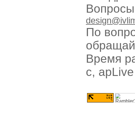
Вопрос
design@ivli
По вопр
обращай
Время ра
с, apLive