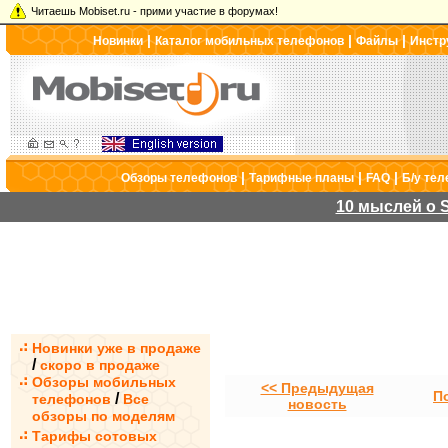
Читаешь Mobiset.ru - прими участие в форумах!
|
|
|
Новинки
Каталог мобильных телефонов
Файлы
Инстр
|
|
|
Обзоры телефонов
Тарифные планы
FAQ
Б/у те
10 мыслей о S
Новинки уже в продаже
/
скоро в продаже
Обзоры мобильных
<< Предыдущая
П
/
телефонов
Все
новость
обзоры по моделям
Тарифы сотовых