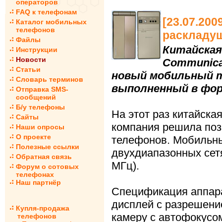
операторов
FAQ к телефонам
[23.07.200
Каталог мобильных
телефонов
раскладуш
Файлы
Китайская
Инструкции
Новости
Communica
Статьи
новый мобильный т
Словарь терминов
выполненный в фор
Отправка SMS-
сообщений
Б/у телефоны
На этот раз китайска
Сайты
компания решила поз
Наши опросы
О проекте
телефонов. Мобильны
Полезные ссылки
двухдиапазонных се
Обратная связь
МГц).
Форум о сотовых
телефонах
Наш партнёр
Спецификация аппар
дисплей с разрешени
Купля-продажа
камеру с автофокусом
телефонов