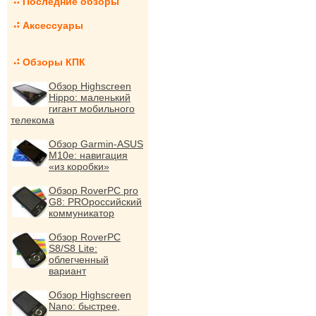
Последние обзоры
Аксессуары
Обзоры КПК
Обзор Highscreen
Hippo: маленький
гигант мобильного
телекома
Обзор Garmin-ASUS
M10e: навигация
«из коробки»
Обзор RoverPC pro
G8: PROроссийский
коммуникатор
Обзор RoverPC
S8/S8 Lite:
облегченный
вариант
Обзор Highscreen
Nano: быстрее,