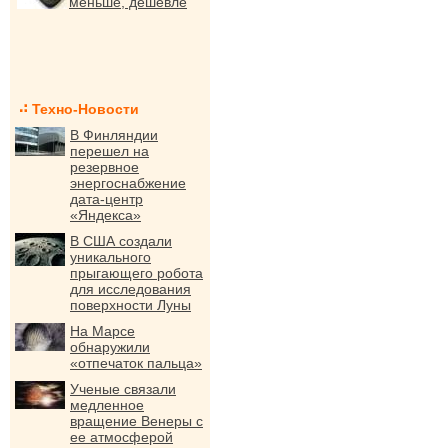
меньше, дешевле
Техно-Новости
В Финляндии
перешел на
резервное
энергоснабжение
дата-центр
«Яндекса»
В США создали
уникального
прыгающего робота
для исследования
поверхности Луны
На Марсе
обнаружили
«отпечаток пальца»
Ученые связали
медленное
вращение Венеры с
ее атмосферой