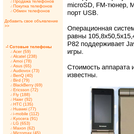
Продажа телефонов
microSD, FM-тюнер, M
Покупка телефонов
Обмен телефонов
порт USB.
Добавить свое объявление
>>
Операционная систе
равны 105,8х50,5х15,
P82 поддерживает Ja
Сотовые телефоны
игры.
Acer (59)
Alcatel (238)
Amoi (78)
Asus (65)
Стоимость аппарата и
Audiovox (73)
известны.
BenQ (40)
Bird (79)
BlackBerry (69)
Ericsson (72)
Fly (188)
Haier (92)
HTC (135)
Huawei (77)
i-mobile (112)
Kyocera (91)
LG (653)
Maxon (62)
Micromax (45)