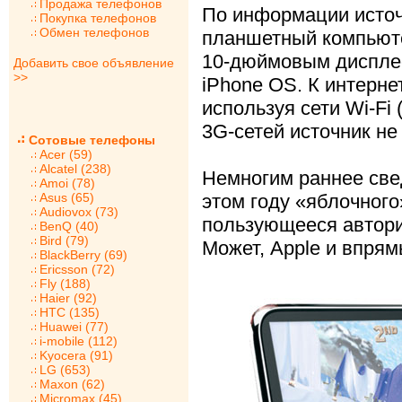
Продажа телефонов
По информации источн
Покупка телефонов
Обмен телефонов
планшетный компьют
10-дюймовым дисплее
Добавить свое объявление
>>
iPhone OS. К интерне
используя сети Wi-Fi 
3G-сетей источник не
Сотовые телефоны
Acer (59)
Alcatel (238)
Немногим раннее све
Amoi (78)
Asus (65)
этом году «яблочног
Audiovox (73)
пользующееся автори
BenQ (40)
Bird (79)
Может, Apple и впрям
BlackBerry (69)
Ericsson (72)
Fly (188)
Haier (92)
HTC (135)
Huawei (77)
i-mobile (112)
Kyocera (91)
LG (653)
Maxon (62)
Micromax (45)