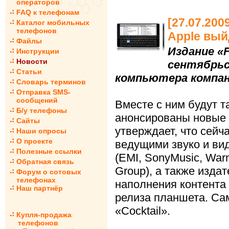
операторов
FAQ к телефонам
[27.07.20
Каталог мобильных
телефонов
Apple вый
Файлы
Издание «F
Инструкции
Новости
сентябрьс
Статьи
компьютера компан
Словарь терминов
Отправка SMS-
сообщений
Вместе с ним будут т
Б/у телефоны
анонсированы новые 
Сайты
утверждает, что сейч
Наши опросы
О проекте
ведущими звуко и в
Полезные ссылки
(EMI, SonyMusic, Warn
Обратная связь
Group), а также изда
Форум о сотовых
телефонах
наполнения контента 
Наш партнёр
релиза планшета. Са
«Cocktail».
Купля-продажа
телефонов