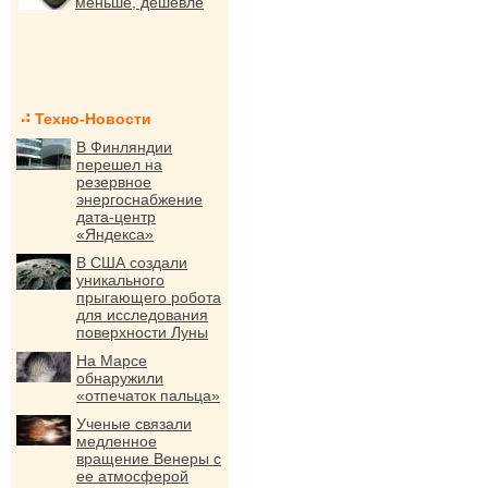
меньше, дешевле
Техно-Новости
В Финляндии
перешел на
резервное
энергоснабжение
дата-центр
«Яндекса»
В США создали
уникального
прыгающего робота
для исследования
поверхности Луны
На Марсе
обнаружили
«отпечаток пальца»
Ученые связали
медленное
вращение Венеры с
ее атмосферой