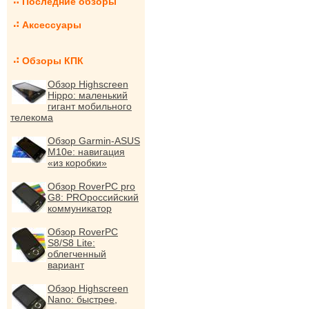
Последние обзоры
Аксессуары
Обзоры КПК
Обзор Highscreen
Hippo: маленький
гигант мобильного
телекома
Обзор Garmin-ASUS
M10e: навигация
«из коробки»
Обзор RoverPC pro
G8: PROроссийский
коммуникатор
Обзор RoverPC
S8/S8 Lite:
облегченный
вариант
Обзор Highscreen
Nano: быстрее,