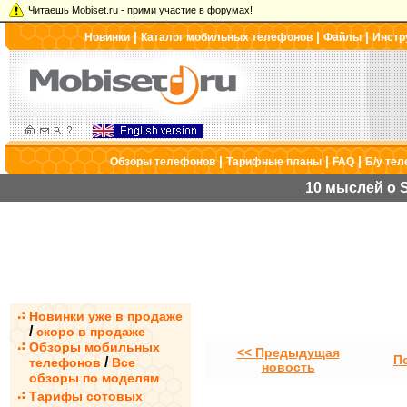
Читаешь Mobiset.ru - прими участие в форумах!
|
|
|
Новинки
Каталог мобильных телефонов
Файлы
Инстр
|
|
|
Обзоры телефонов
Тарифные планы
FAQ
Б/у те
10 мыслей о S
Новинки уже в продаже
/
скоро в продаже
Обзоры мобильных
<< Предыдущая
П
/
телефонов
Все
новость
обзоры по моделям
Тарифы сотовых