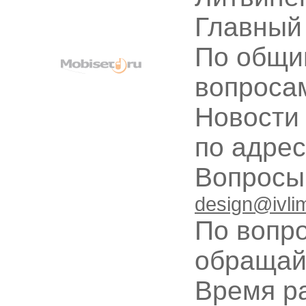
Главный
По общи
вопроса
Новости
по адре
Вопрос
design@ivli
По вопр
обращай
Время ра