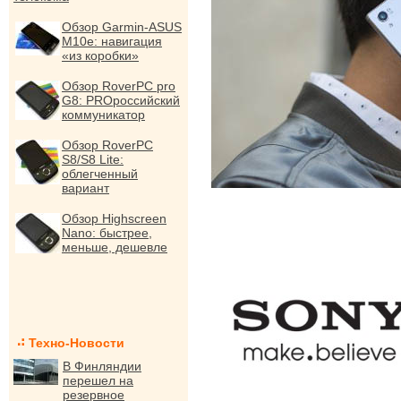
Обзор Garmin-ASUS
M10e: навигация
«из коробки»
Обзор RoverPC pro
G8: PROроссийский
коммуникатор
Обзор RoverPC
S8/S8 Lite:
облегченный
вариант
Обзор Highscreen
Nano: быстрее,
меньше, дешевле
Техно-Новости
В Финляндии
перешел на
резервное