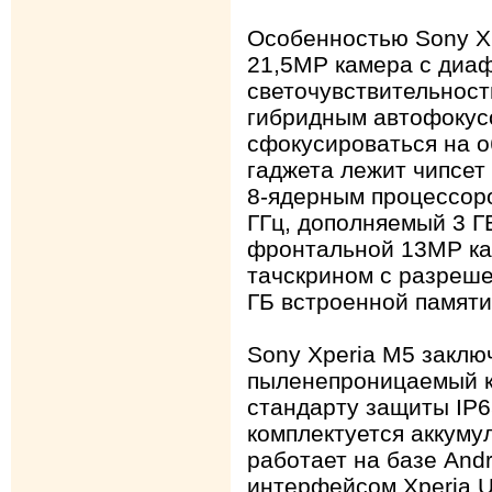
Особенностью Sony Xp
21,5МР камера с диаф
светочувствительност
гибридным автофокус
сфокусироваться на о
гаджета лежит чипсет
8-ядерным процессоро
ГГц, дополняемый 3 Г
фронтальной 13МР ка
тачскрином с разреше
ГБ встроенной памяти
Sony Xperia M5 заключ
пыленепроницаемый к
стандарту защиты IP6
комплектуется аккуму
работает на базе Andro
интерфейсом Xperia U