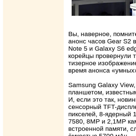
Вы, наверное, помнит
анонс часов Gear S2 
Note 5 и Galaxy S6 e
корейцы провернули т
тизерное изображение
время анонса «умных»
Samsung Galaxy View,
планшетом, известны
И, если это так, нови
сенсорный TFT-диспл
пикселей, 8-ядерный 
7580, 8МР и 2,1МР ка
встроенной памяти, с
ёмкостью 5700 мАч.