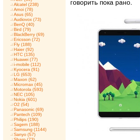
говорить пока рано.
Alcatel (238)
Amoi (78)
Asus (65)
Audiovox (73)
BenQ (40)
Bird (79)
BlackBerry (69)
Ericsson (72)
Fly (188)
Haier (92)
HTC (135)
Huawei (77)
i-mobile (112)
Kyocera (91)
LG (653)
Maxon (62)
Micromax (45)
Motorola (593)
NEC (105)
Nokia (601)
O2 (54)
Panasonic (69)
Pantech (109)
Philips (190)
Sagem (188)
Samsung (1144)
Sanyo (57)
Sharp (73)