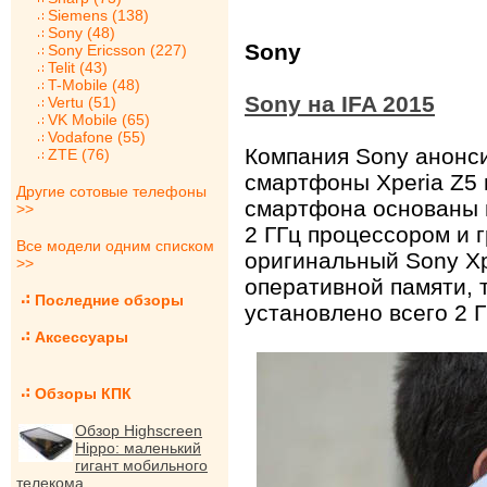
Siemens (138)
Sony (48)
Sony
Sony Ericsson (227)
Telit (43)
T-Mobile (48)
Sony на IFA 2015
Vertu (51)
VK Mobile (65)
Vodafone (55)
Компания Sony анонс
ZTE (76)
смартфоны Xperia Z5 
Другие сотовые телефоны
смартфона основаны н
>>
2 ГГц процессором и 
Все модели одним списком
оригинальный Sony Xp
>>
оперативной памяти, т
Последние обзоры
установлено всего 2 
Аксессуары
Обзоры КПК
Обзор Highscreen
Hippo: маленький
гигант мобильного
телекома