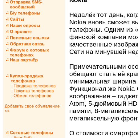
Отправка SMS-
сообщений
Б/у телефоны
Недалёк тот день, ког
Сайты
Nokia вновь сможет в
Наши опросы
телефоны. Одним из 
О проекте
финской компании мож
Полезные ссылки
качественные изображ
Обратная связь
Форум о сотовых
Сети на минувшей не
телефонах
Наш партнёр
Примечательными осо
обещают стать её кра
Купля-продажа
минимальная ширина р
телефонов
Продажа телефонов
Функционал же Nokia 
Покупка телефонов
воображение – гаджет 
Обмен телефонов
Atom, 5-дюймовый HD-
Добавить свое объявление
памяти, 8-мегапиксел
>>
мегапиксельную фрон
О стоимости смартфон
Сотовые телефоны
Acer (59)