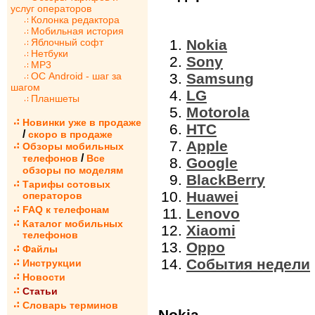
услуг операторов
Колонка редактора
Мобильная история
Яблочный софт
Nokia
Нетбуки
Sony
MP3
ОС Android - шаг за
Samsung
шагом
LG
Планшеты
Motorola
Новинки уже в продаже
HTC
/
скоро в продаже
Apple
Обзоры мобильных
/
телефонов
Все
Google
обзоры по моделям
BlackBerry
Тарифы сотовых
Huawei
операторов
FAQ к телефонам
Lenovo
Каталог мобильных
Xiaomi
телефонов
Oppo
Файлы
События недели
Инструкции
Новости
Статьи
Словарь терминов
Nokia