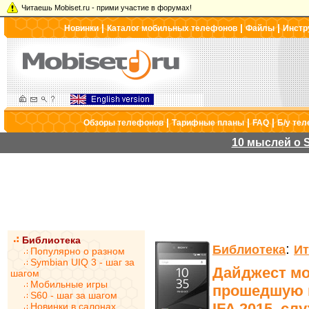
Читаешь Mobiset.ru - прими участие в форумах!
|
|
|
Новинки
Каталог мобильных телефонов
Файлы
Инстр
|
|
|
Обзоры телефонов
Тарифные планы
FAQ
Б/у те
10 мыслей о S
Библиотека
:
Библиотека
Ит
Популярно о разном
Symbian UIQ 3 - шаг за
Дайджест мо
шагом
Мобильные игры
прошедшую 
S60 - шаг за шагом
IFA 2015, сл
Новинки в салонах