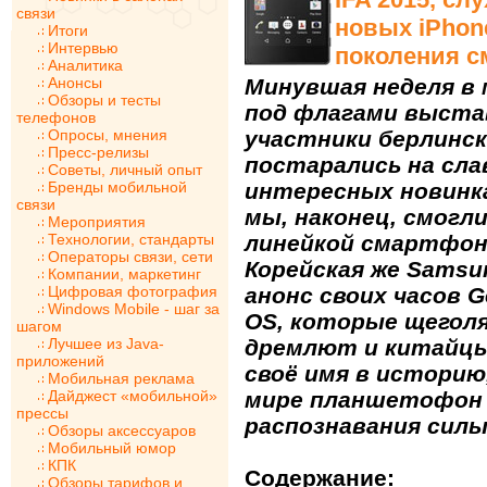
связи
новых iPhon
Итоги
Интервью
поколения с
Аналитика
Анонсы
Минувшая неделя в
Обзоры и тесты
под флагами выстав
телефонов
Опросы, мнения
участники берлинс
Пресс-релизы
постарались на сла
Советы, личный опыт
Бренды мобильной
интересных новинка
связи
мы, наконец, смогл
Мероприятия
Технологии, стандарты
линейкой смартфоно
Операторы связи, сети
Корейская же Sams
Компании, маркетинг
Цифровая фотография
анонс своих часов G
Windows Mobile - шаг за
OS, которые щегол
шагом
Лучшее из Java-
дремлют и китайцы 
приложений
своё имя в историю
Мобильная реклама
Дайджест «мобильной»
мире планшетофон 
прессы
распознавания силы
Обзоры аксессуаров
Мобильный юмор
КПК
Содержание:
Обзоры тарифов и