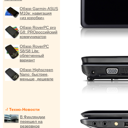
Обзор Garmin-ASUS
M10e: навигация
«из коробки»
Обзор RoverPC pro
G8: PROроссийский
коммуникатор
Обзор RoverPC
S8/S8 Lite:
облегченный
вариант
Обзор Highscreen
Nano: быстрее,
меньше, дешевле
Техно-Новости
В Финляндии
перешел на
резервное