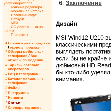
Заключение
услуг операторов
Колонка редактора
Мобильная история
Яблочный софт
Нетбуки
Дизайн
MP3
ОС Android - шаг за
шагом
Планшеты
MSI Wind12 U210 вы
Новинки уже в продаже
классическими пред
/
скоро в продаже
выглядеть портатив
Обзоры мобильных
/
телефонов
Все
если бы не крайне 
обзоры по моделям
дюймовый HD-Ready
Тарифы сотовых
операторов
бы кто-либо уделял
FAQ к телефонам
внимания.
Каталог мобильных
телефонов
Файлы
Инструкции
Новости
Статьи
Словарь терминов