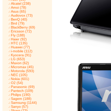
Alcatel (238)
Amoi (78)
Asus (65)
Audiovox (73)
BenQ (40)
Bird (79)
BlackBerry (69)
Ericsson (72)
Fly (188)
Haier (92)
HTC (135)
Huawei (77)
i-mobile (112)
Kyocera (91)
LG (653)
Maxon (62)
Micromax (45)
Motorola (593)
NEC (105)
Nokia (601)
O2 (54)
Panasonic (69)
Pantech (109)
Philips (190)
Sagem (188)
Samsung (1144)
Sanyo (57)
Sharp (73)