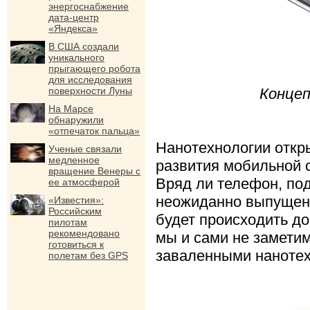
энергоснабжение
дата-центр
«Яндекса»
В США создали
уникального
прыгающего робота
для исследования
поверхности Луны
Концеп
На Марсе
обнаружили
«отпечаток пальца»
Нанотехнологии отк
Ученые связали
медленное
развития мобильной 
вращение Венеры с
Вряд ли телефон, по
ее атмосферой
неожиданно выпущен 
«Известия»:
Российским
будет происходить до
пилотам
рекомендовано
мы и сами не заметим
готовиться к
заваленными наноте
полетам без GPS