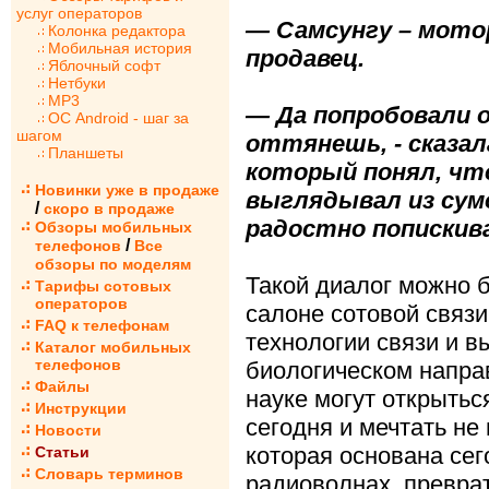
услуг операторов
— Самсунгу – мото
Колонка редактора
Мобильная история
продавец.
Яблочный софт
Нетбуки
MP3
— Да попробовали о
ОС Android - шаг за
шагом
оттянешь, - сказал
Планшеты
который понял, чт
Новинки уже в продаже
выглядывал из сумо
/
скоро в продаже
радостно попискив
Обзоры мобильных
/
телефонов
Все
обзоры по моделям
Такой диалог можно 
Тарифы сотовых
операторов
салоне сотовой связи 
FAQ к телефонам
технологии связи и в
Каталог мобильных
телефонов
биологическом направ
Файлы
науке могут открытьс
Инструкции
сегодня и мечтать не
Новости
которая основана сег
Статьи
Словарь терминов
радиоволнах, превра