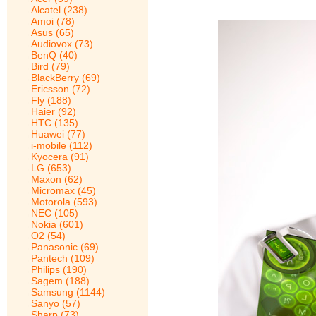
Alcatel (238)
Amoi (78)
Asus (65)
Audiovox (73)
BenQ (40)
Bird (79)
BlackBerry (69)
Ericsson (72)
Fly (188)
Haier (92)
HTC (135)
Huawei (77)
i-mobile (112)
Kyocera (91)
LG (653)
Maxon (62)
Micromax (45)
Motorola (593)
NEC (105)
Nokia (601)
O2 (54)
Panasonic (69)
Pantech (109)
Philips (190)
Sagem (188)
Samsung (1144)
Sanyo (57)
Sharp (73)