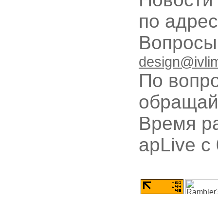
по адре
Вопрос
design@ivli
По вопр
обращай
Время ра
apLive c