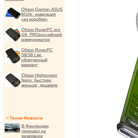
Обзор Garmin-ASUS
M10e: навигация
«из коробки»
Обзор RoverPC pro
G8: PROроссийский
коммуникатор
Обзор RoverPC
S8/S8 Lite:
облегченный
вариант
Обзор Highscreen
Nano: быстрее,
меньше, дешевле
Техно-Новости
В Финляндии
перешел на
резервное