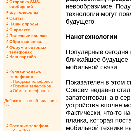
Отправка SMS-
невообразимое. Поду
сообщений
Б/у телефоны
технологии могут пов
Сайты
будущего.
Наши опросы
О проекте
Нанотехнологии
Полезные ссылки
Обратная связь
Форум о сотовых
Популярные сегодня 
телефонах
Наш партнёр
ближайшее будущее, 
мобильной связи.
Купля-продажа
телефонов
Показателен в этом с
Продажа телефонов
Покупка телефонов
Совсем недавно стало
Обмен телефонов
запатентован, а в се
Добавить свое объявление
устройства вполне мо
>>
Фактически, что-то н
планка, которая пос
Сотовые телефоны
мобильной техники н
Acer (59)