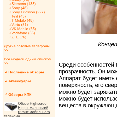
Siemens (138)
Sony (48)
Sony Ericsson (227)
Telit (43)
T-Mobile (48)
Vertu (51)
VK Mobile (65)
Vodafone (55)
ZTE (76)
Концеп
Другие сотовые телефоны
>>
Все модели одним списком
>>
Среди особенностей M
прозрачность. Он мо
Последние обзоры
Аппарат будет имет
Аксессуары
поверхность, его св
можно будет заряжать
Обзоры КПК
можно будет использо
Обзор Highscreen
веществ в окружающе
Hippo: маленький
гигант мобильного
телекома