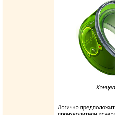
Концеп
Логично предположить
производители исчер