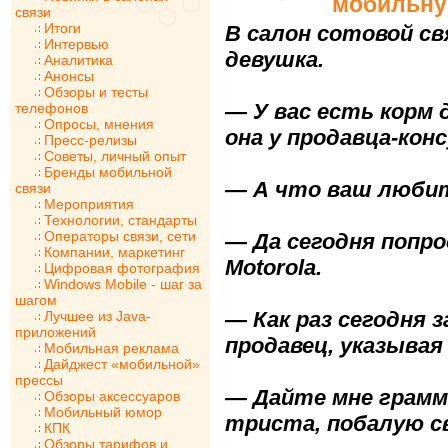
мобильну
связи
Итоги
В салон сотовой с
Интервью
девушка.
Аналитика
Анонсы
Обзоры и тесты
— У вас есть корм
телефонов
Опросы, мнения
она у продавца-кон
Пресс-релизы
Советы, личный опыт
Бренды мобильной
— А что ваш люби
связи
Мероприятия
Технологии, стандарты
Операторы связи, сети
— Да сегодня попро
Компании, маркетинг
Motorola.
Цифровая фотография
Windows Mobile - шаг за
шагом
— Как раз сегодня з
Лучшее из Java-
приложений
продавец, указывая 
Мобильная реклама
Дайджест «мобильной»
прессы
— Дайте мне грамм
Обзоры аксессуаров
Мобильный юмор
триста, побалую св
КПК
Обзоры тарифов и