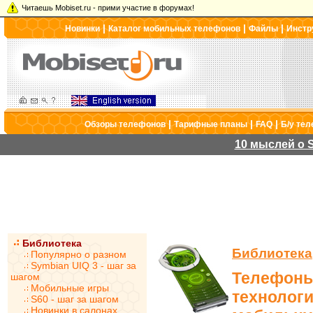
Читаешь Mobiset.ru - прими участие в форумах!
|
|
|
Новинки
Каталог мобильных телефонов
Файлы
Инстр
|
|
|
Обзоры телефонов
Тарифные планы
FAQ
Б/у те
10 мыслей о S
Библиотека
Библиотека
Популярно о разном
Symbian UIQ 3 - шаг за
Телефоны
шагом
Мобильные игры
технологи
S60 - шаг за шагом
Новинки в салонах