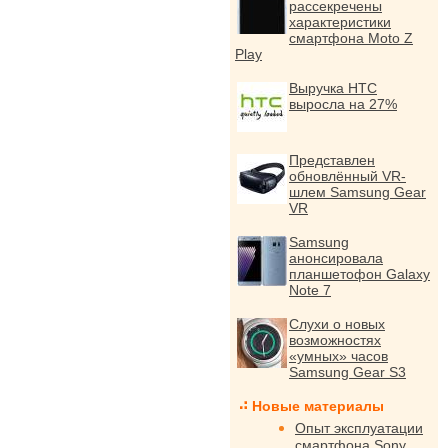
рассекречены
характеристики
смартфона Moto Z
Play
Выручка HTC
выросла на 27%
Представлен
обновлённый VR-
шлем Samsung Gear
VR
Samsung
анонсировала
планшетофон Galaxy
Note 7
Слухи о новых
возможностях
«умных» часов
Samsung Gear S3
Новые материалы
Опыт эксплуатации
смартфона Sony