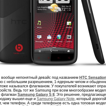
н вообще непонятный девайс под названием
HTC Sensatio
 но с небольшим разрешением, 1-ядерным чипом и обыденн
 тоже назывался флагманом. У покупателей возникают опр
ройств. Ведь тот же Samsung при всем многообразии модел
й флагман
Samsung Galaxy S II
. Это решение, предлагающ
продажу вышел еще и
Samsung Galaxy Note
, который дорого
 чем телефон. А среди телефонов есть одна топовая модел