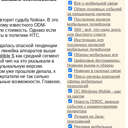
Всё о мобильной связи
Обзор основных событий
за прошедшую неделю
Последние модели
торит судьбу Nokia». В это
мобильных телефонов
кому известного ODM-
S60 - всё, что надо знать
ую стоимость. Однако если
для быстрого старта
ты в политике НТС.
Инструкции для
последних моделей
ддалась опасной тенденции
мобильных телефонов
е линейка аппаратов выше
Обзоры мобильных игр
dible S
как средний сегмент
Цифровые фотокамеры.
й чип на это указывали в
Новинки рынка и обзоры
 музыкальную версию
Новинки в салонах связи
ком уже прошлом делала, к
окупатели не так сильно
Пресс-релизы компаний
сферы мобильных
льные возможности. Главное,
технологий
ОС Windows Mobile - шаг
за шагом
Новость ПЛЮС: важные
события с комментариями
редактора
Лучшее из Java-
приложений
Реклама мобильных