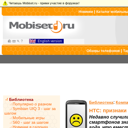
Читаешь Mobiset.ru - прими участие в форумах!
|
Новинки
Каталог мобильн
|
Обзоры телефонов
Та
Библиотека
:
Библиотека
Компа
Популярно о разном
Symbian UIQ 3 - шаг за
HTC: признаки
шагом
Недавно случил
Мобильные игры
смартфонов зна
S60 - шаг за шагом
Новинки в салонах
года, что вмес