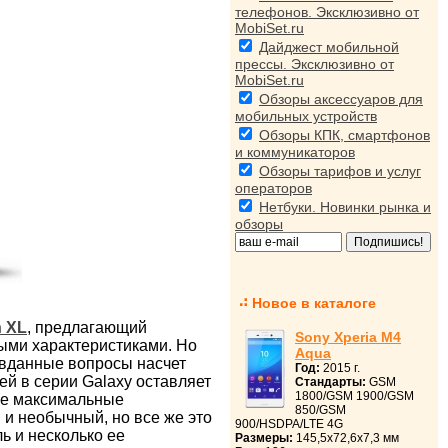
телефонов. Эксклюзивно от
MobiSet.ru
Дайджест мобильной
прессы. Эксклюзивно от
MobiSet.ru
Обзоры аксессуаров для
мобильных устройств
Обзоры КПК, смартфонов
и коммуникаторов
Обзоры тарифов и услуг
операторов
Нетбуки. Новинки рынка и
обзоры
Новое в каталоге
n XL
, предлагающий
Sony Xperia M4
ыми характеристиками. Но
Aqua
авданные вопросы насчет
Год:
2015 г.
ей в серии Galaxy оставляет
Стандарты:
GSM
1800/GSM 1900/GSM
ее максимальные
850/GSM
й и необычный, но все же это
900/HSDPA/LTE 4G
ь и несколько ее
Размеры:
145,5x72,6x7,3 мм