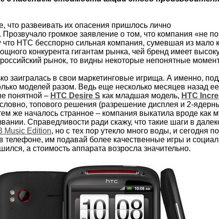
е, что развеивать их опасения пришлось лично
Прозвучало громкое заявление о том, что компания «не пов
у что НТС бесспорно сильная компания, сумевшая из мало 
ощного конкурента гигантам рынка, чей бренд имеет высок
 российский рынок, то видны некоторые непонятные момен
ко заигралась в свои маркетинговые игрища. А именно, по
лько моделей разом. Ведь еще несколько месяцев назад е
пе понятной –
HTC Desire S
как младшая модель,
HTC Incre
условно, топового решения (разрешение дисплея и 2-ядерны
атем же началось странное – компания выкатила вроде как
звании. Справедливости ради скажу, что такие шаги в дале
 Music Edition
, но с тех пор утекло много воды, и сегодня п
в телефоне, им подавай более качественные игры и социа
чшился, а стоимость аппарата возросла значительно.