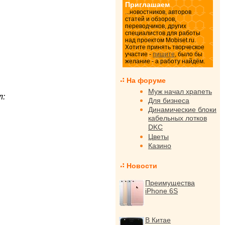
Приглашаем
...новостников, авторов
статей и обзоров,
переводчиков, других
специалистов для работы
над проектом Mobiset.ru.
Хотите принять творческое
участие -
пишите
, было бы
желание - а работу найдём.
На форуме
Муж начал храпеть
л:
Для бизнеса
Динамические блоки
кабельных лотков
DKC
Цветы
Казино
Новости
Преимущества
iPhone 6S
В Китае