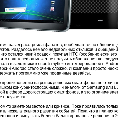
емя назад расстроила фанатов, пообещав точно обновить д
уктов. Раздалось немало недовольных откликов и обещани
, что остался некий осадок: покупая НТС (особенно если э
у, что ваш телефон может не получить обновления до следу
пала в заложники к своей глубоко интегрированной в Androi
ерсий Android стало очень сложно. И компании просто неохо
ддержать программно уже проданные девайсы.
по проникновению на рынок дешевых смартфонов не отлича
ишком конкурентоспособными, и аналоги от Samsung или L
ой в сфере дорогостоящих смартфонов, а это ограничивает 
е получается.
ком-то заметном застое или кризисе. Пока проявились тольк
жать нежелательного развития событий. Пока что в планах 
ефонов и выпускать более сбалансированные решения в 20