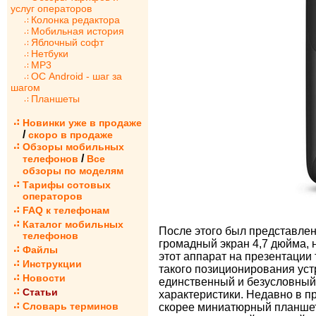
услуг операторов
Колонка редактора
Мобильная история
Яблочный софт
Нетбуки
MP3
ОС Android - шаг за
шагом
Планшеты
Новинки уже в продаже
/
скоро в продаже
Обзоры мобильных
/
телефонов
Все
обзоры по моделям
Тарифы сотовых
операторов
FAQ к телефонам
Каталог мобильных
После этого был представле
телефонов
громадный экран 4,7 дюйма,
Файлы
этот аппарат на презентации
Инструкции
такого позиционирования уст
Новости
единственный и безусловны
Статьи
характеристики. Недавно в 
Словарь терминов
скорее миниатюрный планшет,