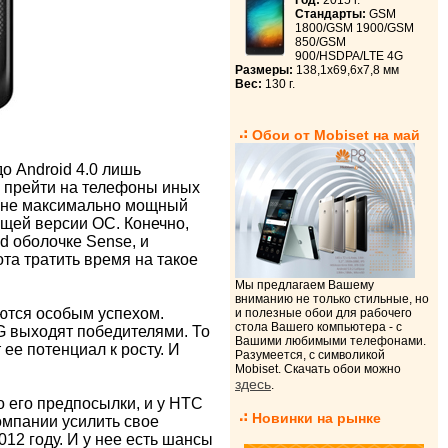
Год:
2015 г.
Стандарты:
GSM
1800/GSM 1900/GSM
850/GSM
900/HSDPA/LTE 4G
Размеры:
138,1x69,6x7,8 мм
Вес:
130 г.
Обои от Mobiset на май
о Android 4.0 лишь
й прейти на телефоны иных
то не максимально мощный
ющей версии ОС. Конечно,
d оболочке Sense, и
та тратить время на такое
Мы предлагаем Вашему
вниманию не только стильные, но
ются особым успехом.
и полезные обои для рабочего
стола Вашего компьютера - с
G выходят победителями. То
Вашими любимыми телефонами.
ее потенциал к росту. И
Разумеется, с символикой
Mobiset. Скачать обои можно
здесь
.
о его предпосылки, и у НТС
Новинки на рынке
компании усилить свое
12 году. И у нее есть шансы