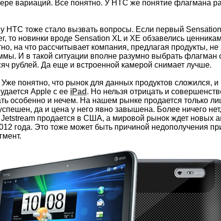
ере вариаций. Все понятно. У НТС же понятие флагмана ра
у НТС тоже стало вызвать вопросы. Если первый Sensation
, то новинки вроде Sensation XL и XE обзавелись ценниками
но, на что рассчитывает компания, предлагая продукты, 
мы. И в такой ситуации вполне разумно выбрать флагман 
яч рублей. Да еще и встроенной камерой снимает лучше.
 Уже понятно, что рынок для данных продуктов сложился, и
 удается Apple с ее
iPad
. Но нельзя отрицать и совершенст
тать особенно и нечем. На нашем рынке продается только л
успешен, да и цена у него явно завышена. Более ничего нет,
 Jetstream продается в США, а мировой рынок ждет новых 
2012 года. Это тоже может быть причиной недополучения п
гмент.