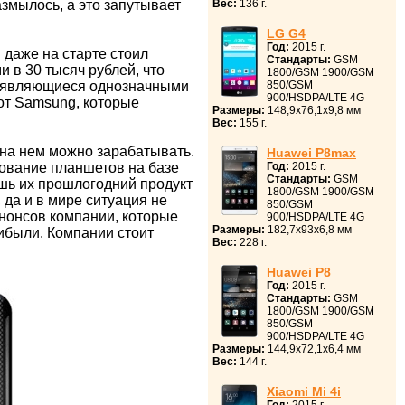
змылось, а это запутывает
Вес:
136 г.
LG G4
Год:
2015 г.
 даже на старте стоил
Стандарты:
GSM
 в 30 тысяч рублей, что
1800/GSM 1900/GSM
не являющиеся однозначными
850/GSM
900/HSDPA/LTE 4G
от Samsung, которые
Размеры:
148,9x76,1x9,8 мм
Вес:
155 г.
 на нем можно зарабатывать.
Huawei P8max
вование планшетов на базе
Год:
2015 г.
Стандарты:
GSM
ишь их прошлогодний продукт
1800/GSM 1900/GSM
 да и в мире ситуация не
850/GSM
анонсов компании, которые
900/HSDPA/LTE 4G
Размеры:
182,7x93x6,8 мм
рибыли. Компании стоит
Вес:
228 г.
Huawei P8
Год:
2015 г.
Стандарты:
GSM
1800/GSM 1900/GSM
850/GSM
900/HSDPA/LTE 4G
Размеры:
144,9x72,1x6,4 мм
Вес:
144 г.
Xiaomi Mi 4i