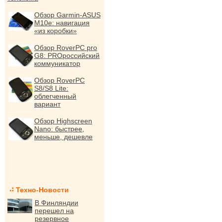
Обзор Garmin-ASUS
M10e: навигация
«из коробки»
Обзор RoverPC pro
G8: PROроссийский
коммуникатор
Обзор RoverPC
S8/S8 Lite:
облегченный
вариант
Обзор Highscreen
Nano: быстрее,
меньше, дешевле
Техно-Новости
В Финляндии
перешел на
резервное