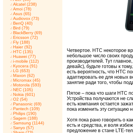
Alcatel (238)
Amoi (78)
Asus (65)
Audiovox (73)
BenQ (40)
Bird (79)
BlackBerry (69)
Ericsson (72)
Fly (188)
Haier (92)
Четвертое. НТС некоторое вр
HTC (135)
небольшое число своих прод
Huawei (77)
производителей. Тут главное
i-mobile (112)
Kyocera (91)
девайс), будьте готовы к том
LG (653)
есть вероятность, что НТС по
Maxon (62)
адаптировать ее для новых в
Micromax (45)
занятие ради того, чтобы по
Motorola (593)
NEC (105)
Пятое – пока что шаги НТС 
Nokia (601)
Устройства получаются не сл
O2 (54)
есть компания остается зажат
Panasonic (69)
Pantech (109)
пока изменить эту ситуацию н
Philips (190)
Sagem (188)
Хотя пока рано говорить о ка
Samsung (1144)
есть и средства, и воля избе
Sanyo (57)
предложение в стане LTE-тел
Sharp (73)