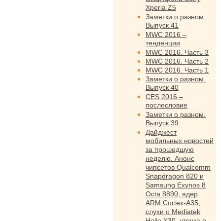
Xperia Z5
Заметки о разном.
Выпуск 41
MWC 2016 –
тенденции
MWC 2016. Часть 3
MWC 2016. Часть 2
MWC 2016. Часть 1
Заметки о разном.
Выпуск 40
CES 2016 –
послесловие
Заметки о разном.
Выпуск 39
Дайджест
мобильных новостей
за прошедшую
неделю. Анонс
чипсетов Qualcomm
Snapdragon 820 и
Samsung Exynos 8
Octa 8890, ядер
ARM Cortex-A35,
слухи о Mediatek
Helio X30, утечка о