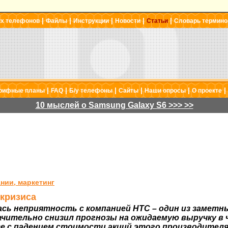
|
|
|
|
|
ых телефонов
Файлы
Инструкции
Новости
Статьи
Словарь термино
|
|
|
|
|
|
рифные планы
FAQ
Б/у телефоны
Сайты
Наши опросы
О проекте
10 мыслей о Samsung Galaxy S6 >>> >>
нии, маркетинг
 кризиса
ась неприятность с компанией НТС – один из заметн
чительно снизил прогнозы на ожидаемую выручку в 
те с падением стоимости акций этого производител