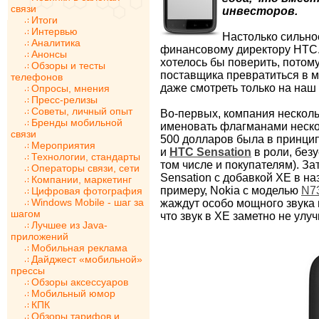
связи
инвесторов.
Итоги
Интервью
Настолько сильно
Аналитика
финансовому директору НТС. 
Анонсы
хотелось бы поверить, потом
Обзоры и тесты
поставщика превратиться в м
телефонов
даже смотреть только на наш
Опросы, мнения
Пресс-релизы
Советы, личный опыт
Во-первых, компания несколь
Бренды мобильной
именовать флагманами неско
связи
500 долларов была в принци
Мероприятия
и
HTC Sensation
в роли, без
Технологии, стандарты
том числе и покупателям). З
Операторы связи, сети
Sensation с добавкой XE в на
Компании, маркетинг
примеру, Nokia с моделью
N73
Цифровая фотография
Windows Mobile - шаг за
жаждут особо мощного звука 
шагом
что звук в XE заметно не улу
Лучшее из Java-
приложений
Мобильная реклама
Дайджест «мобильной»
прессы
Обзоры аксессуаров
Мобильный юмор
КПК
Обзоры тарифов и