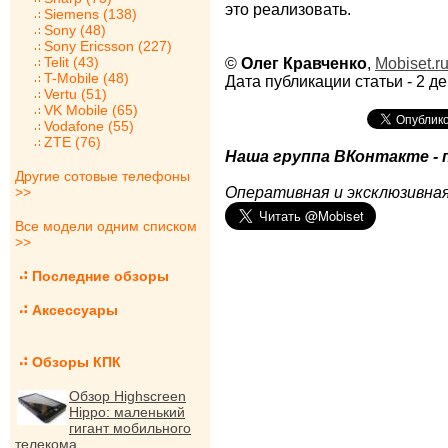
это реализовать.
Siemens (138)
Sony (48)
Sony Ericsson (227)
Telit (43)
©
Олег Кравченко
,
Mobiset.r
T-Mobile (48)
Дата публикации статьи - 2 де
Vertu (51)
VK Mobile (65)
Vodafone (55)
ZTE (76)
Наша группа ВКонтакте - 
Другие сотовые телефоны
>>
Оперативная и эксклюзивная
Все модели одним списком
>>
Последние обзоры
Аксессуары
Обзоры КПК
Обзор Highscreen
Hippo: маленький
гигант мобильного
телекома