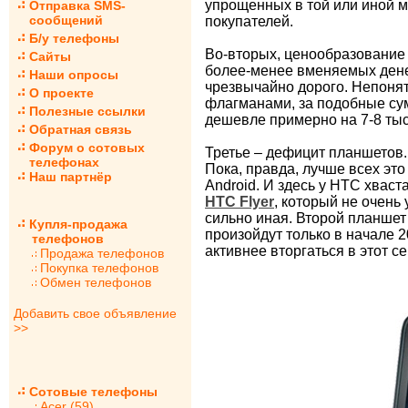
упрощенных в той или иной м
Отправка SMS-
сообщений
покупателей.
Б/у телефоны
Во-вторых, ценообразование 
Сайты
более-менее вменяемых денег
Наши опросы
чрезвычайно дорого. Непонят
О проекте
флагманами, за подобные сум
Полезные ссылки
дешевле примерно на 7-8 тыс
Обратная связь
Форум о сотовых
Третье – дефицит планшетов.
телефонах
Пока, правда, лучше всех это
Наш партнёр
Android. И здесь у НТС хвас
HTC Flyer
, который не очень 
сильно иная. Второй планшет
Купля-продажа
произойдут только в начале 
телефонов
активнее вторгаться в этот се
Продажа телефонов
Покупка телефонов
Обмен телефонов
Добавить свое объявление
>>
Сотовые телефоны
Acer (59)