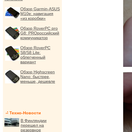
Обзор Garmin-ASUS
M10e: навигация
«из коробки»
Обзор RoverPC pro
G8: PROроссийский
коммуникатор
Обзор RoverPC
S8/S8 Lite:
облегченный
вариант
Обзор Highscreen
Nano: быстрее,
меньше, дешевле
Техно-Новости
В Финляндии
перешел на
резервное