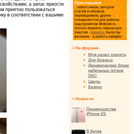
Приглашаем
свойствами, а запас яркости
...новостников, авторов
ым приятно пользоваться
статей и обзоров,
нку в соответствии с вашими
переводчиков, других
специалистов для работы
над проектом Mobiset.ru.
Хотите принять творческое
участие -
пишите
, было бы
желание - а работу найдём.
На форуме
Муж начал храпеть
Для бизнеса
Динамические блоки
кабельных лотков
DKC
Цветы
Казино
Новости
Преимущества
iPhone 6S
В Китае