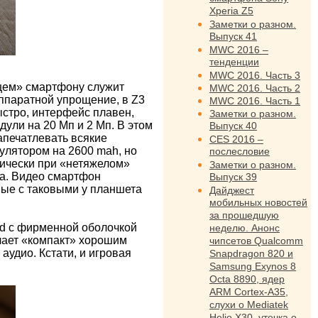
Xperia Z5
Заметки о разном.
Выпуск 41
MWC 2016 –
тенденции
MWC 2016. Часть 3
дцем» смартфону служит
MWC 2016. Часть 2
аппаратной упрощение, в Z3
MWC 2016. Часть 1
быстро, интерфейс плавен,
Заметки о разном.
дули на 20 Мп и 2 Мп. В этом
Выпуск 40
апечатлевать всякие
CES 2016 –
улятором на 2600 mah, но
послесловие
тически при «нетяжелом»
Заметки о разном.
на. Видео смартфон
Выпуск 39
имые с таковыми у планшета
Дайджест
мобильных новостей
за прошедшую
id с фирменной оболочкой
неделю. Анонс
елает «компакт» хорошим
чипсетов Qualcomm
удио. Кстати, и игровая
Snapdragon 820 и
Samsung Exynos 8
Octa 8890, ядер
ARM Cortex-A35,
слухи о Mediatek
Helio X30, утечка о