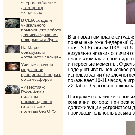
энергоснабжение
дата-центр
«Яндекса»
В США создали
уникального
прыгающего робота
для исследования
В аппаратном плане ситуация
поверхности Луны
привычный уже 4-ядерный Qua
На Марсе
стоят 3 Гб), объём ПЗУ 16 Гб
обнаружили
визуально никаких отличий от
«отпечаток пальца»
плане «компакт» снова идент
интересные моменты. Отдельн
Ученые связали
надо учитывать невысокое ра
медленное
вращение Венеры с
использовании (не злоупотре
ее атмосферой
показывает 10-11 часов, а и
Z2 Tablet. Однозначно «компа
«Известия»:
Российским
Программно начинки топовых 
пилотам
рекомендовано
компании, которая по-прежне
готовиться к
долгоживущим устройством дл
полетам без GPS
производительность весьма 