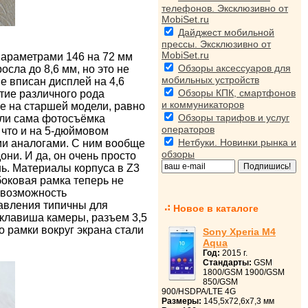
телефонов. Эксклюзивно от
MobiSet.ru
Дайджест мобильной
прессы. Эксклюзивно от
MobiSet.ru
 параметрами 146 на 72 мм
Обзоры аксессуаров для
сла до 8,6 мм, но это не
мобильных устройств
е вписан дисплей на 4,6
Обзоры КПК, смартфонов
тие различного рода
и коммуникаторов
ее на старшей модели, равно
Обзоры тарифов и услуг
 или сама фотосъёмка
операторов
 что и на 5-дюймовом
Нетбуки. Новинки рынка и
ми аналогами. С ним вообще
обзоры
они. И да, он очень просто
ь. Материалы корпуса в Z3
боковая рамка теперь не
 возможность
равления типичны для
Новое в каталоге
 клавиша камеры, разъем 3,5
о рамки вокруг экрана стали
Sony Xperia M4
Aqua
Год:
2015 г.
Стандарты:
GSM
1800/GSM 1900/GSM
850/GSM
900/HSDPA/LTE 4G
Размеры:
145,5x72,6x7,3 мм