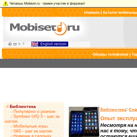
Читаешь Mobiset.ru - прими участие в форумах!
|
Новинки
Каталог мобильн
|
Обзоры телефонов
Та
Библиотека
:
Библиотека
Сов
Популярно о разном
Symbian UIQ 3 - шаг за
Опыт эксплуа
шагом
Несмотря на 
Мобильные игры
нас к тому, ч
S60 - шаг за шагом
Новинки в салонах
остаются ещё