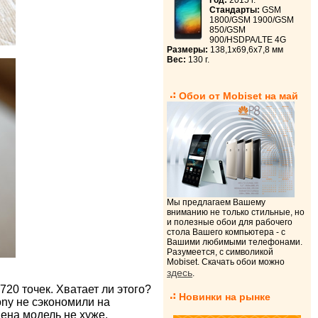
Год:
2015 г.
Стандарты:
GSM
1800/GSM 1900/GSM
850/GSM
900/HSDPA/LTE 4G
Размеры:
138,1x69,6x7,8 мм
Вес:
130 г.
Обои от Mobiset на май
Мы предлагаем Вашему
вниманию не только стильные, но
и полезные обои для рабочего
стола Вашего компьютера - с
Вашими любимыми телефонами.
Разумеется, с символикой
Mobiset. Скачать обои можно
здесь
.
720 точек. Хватает ли этого?
Новинки на рынке
ony не сэкономили на
нена модель не хуже.