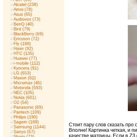
Alcatel (238)
Amoi (78)
Asus (65)
Audiovox (73)
BenQ (40)
Bird (79)
BlackBerry (69)
Ericsson (72)
Fly (188)
Haier (92)
HTC (135)
Huawei (77)
i-mobile (112)
Kyocera (91)
LG (653)
Maxon (62)
Micromax (45)
Motorola (593)
NEC (105)
Nokia (601)
O2 (54)
Panasonic (69)
Pantech (109)
Philips (190)
Sagem (188)
Стоит пару слов сказать про 
Samsung (1144)
Вполне! Картинка четкая, и п
Sanyo (57)
качестве матрицы. Если в Z3
Sharp (73)