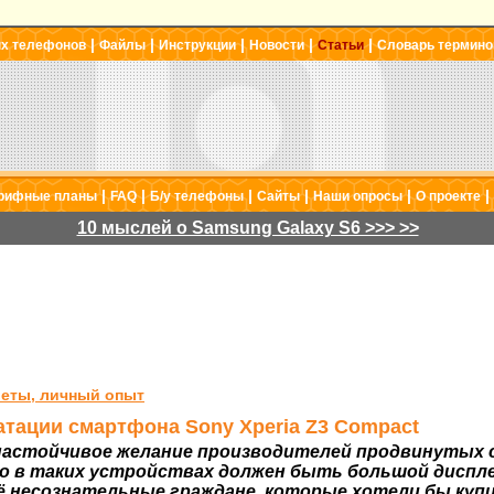
|
|
|
|
|
ых телефонов
Файлы
Инструкции
Новости
Статьи
Словарь термино
|
|
|
|
|
|
рифные планы
FAQ
Б/у телефоны
Сайты
Наши опросы
О проекте
10 мыслей о Samsung Galaxy S6 >>> >>
еты, личный опыт
тации смартфона Sony Xperia Z3 Compact
настойчивое желание производителей продвинутых
то в таких устройствах должен быть большой диспле
 несознательные граждане, которые хотели бы куп