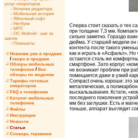
услуг операторов
Колонка редактора
Мобильная история
Яблочный софт
Нетбуки
Сперва стоит сказать о тех 
MP3
при толщине 7,3 мм. Компактн
ОС Android - шаг за
сильно заметно. Гораздо важ
шагом
дюйма. У старшей модели он 
Планшеты
контента после такого умень
как и играть в «Асфальт». Н
Новинки уже в продаже
/
остаются столь же комфортны
скоро в продаже
Обзоры мобильных
смартфоне. Зато корпус «ком
/
телефонов
Все
не возникает проблем при раб
обзоры по моделям
помещается даже в узкий кар
Тарифы сотовых
Compact очень хороши: это з
операторов
металлическая, а поликарбон
FAQ к телефонам
выскальзывания. Кстати, «ко
последнего поколения устрой
Каталог мобильных
телефонов
мм без заглушки. Есть и магн
тоньше, аппарат выглядит со
Файлы
Инструкции
Новости
Статьи
Словарь терминов