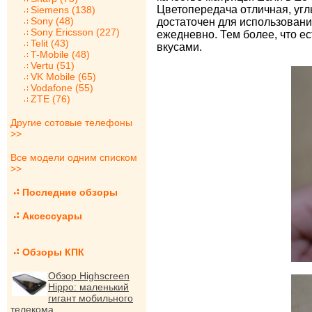
Цветопередача отличная, угл
Siemens (138)
Sony (48)
достаточен для использовани
Sony Ericsson (227)
ежедневно. Тем более, что е
Telit (43)
вкусами.
T-Mobile (48)
Vertu (51)
VK Mobile (65)
Vodafone (55)
ZTE (76)
Другие сотовые телефоны
>>
Все модели одним списком
>>
Последние обзоры
Аксессуары
Обзоры КПК
Обзор Highscreen
Hippo: маленький
гигант мобильного
телекома