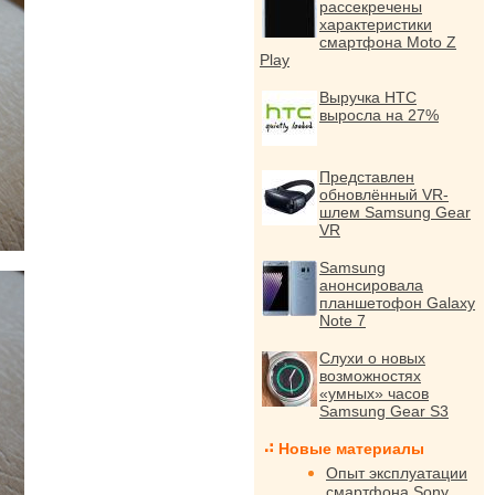
рассекречены
характеристики
смартфона Moto Z
Play
Выручка HTC
выросла на 27%
Представлен
обновлённый VR-
шлем Samsung Gear
VR
Samsung
анонсировала
планшетофон Galaxy
Note 7
Слухи о новых
возможностях
«умных» часов
Samsung Gear S3
Новые материалы
Опыт эксплуатации
смартфона Sony