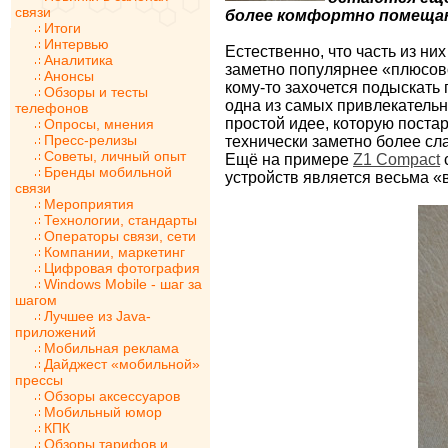
связи
более комфортно помещающ
Итоги
Интервью
Естественно, что часть из ни
Аналитика
заметно популярнее «плюсов
Анонсы
кому-то захочется подыскать 
Обзоры и тесты
одна из самых привлекательн
телефонов
простой идее, которую поста
Опросы, мнения
Пресс-релизы
технически заметно более сла
Советы, личный опыт
Ещё на примере
Z1 Compact
с
Бренды мобильной
устройств является весьма «
связи
Мероприятия
Технологии, стандарты
Операторы связи, сети
Компании, маркетинг
Цифровая фотография
Windows Mobile - шаг за
шагом
Лучшее из Java-
приложений
Мобильная реклама
Дайджест «мобильной»
прессы
Обзоры аксессуаров
Мобильный юмор
КПК
Обзоры тарифов и