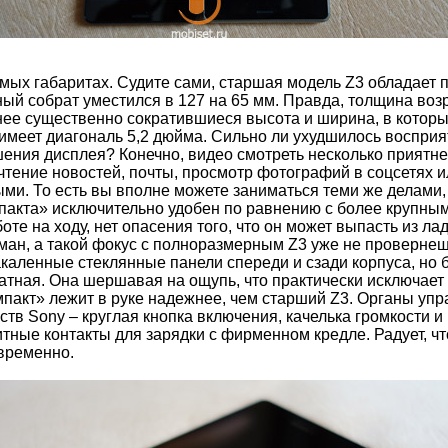
самых габаритах. Судите сами, старшая модель Z3 обладает
ый собрат уместился в 127 на 65 мм. Правда, толщина возро
нее существенно сократившиеся высота и ширина, в которы
имеет диагональ 5,2 дюйма. Сильно ли ухудшилось восприя
шения дисплея? Конечно, видео смотреть несколько приятн
о чтение новостей, почты, просмотр фотографий в соцсетях
ми. То есть вы вполне можете заниматься теми же делами,
пакта» исключительно удобен по равнению с более крупны
оте на ходу, нет опасения того, что он может выпасть из лад
ман, а такой фокус с полноразмерным Z3 уже не провернеш
акаленные стеклянные панели спереди и сзади корпуса, но 
атная. Она шершавая на ощупь, что практически исключает
мпакт» лежит в руке надежнее, чем старший Z3. Органы уп
ств Sony – круглая кнопка включения, качелька громкости и
итные контакты для зарядки с фирменном кредле. Радует, чт
временно.