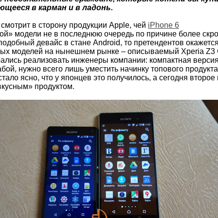
ееся в карман и в ладонь.
х смотрит в сторону продукции Apple, чей
iPhone 6
ой» модели не в последнюю очередь по причине более скр
подобный девайс в стане Android, то претендентов окажетс
ых моделей на нынешнем рынке – описываемый Xperia Z3 C
рались реализовать инженеры компании: компактная верси
бой, нужно всего лишь уместить начинку топового продукта
тало ясно, что у японцев это получилось, а сегодня второе
вкусным» продуктом.