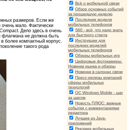
Всё о мобильной связи
Обзор основных событий
за прошедшую неделю
Последние модели
омных размеров. Если же
мобильных телефонов
я очень мало. Фактически
S60 - всё, что надо знать
ompact. Дело здесь в очень
для быстрого старта
я флагмана не должна быть
Инструкции для
 в более компактный корпус.
последних моделей
 поколение такого рода
мобильных телефонов
Обзоры мобильных игр
Цифровые фотокамеры.
Новинки рынка и обзоры
Новинки в салонах связи
Пресс-релизы компаний
сферы мобильных
технологий
ОС Windows Mobile - шаг
за шагом
Новость ПЛЮС: важные
события с комментариями
редактора
Лучшее из Java-
приложений
Реклама мобильных