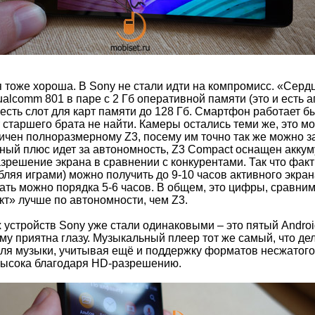
 тоже хороша. В Sony не стали идти на компромисс. «Сер
lcomm 801 в паре с 2 Гб оперативной памяти (это и есть 
, есть слот для карт памяти до 128 Гб. Смартфон работает 
 старшего брата не найти. Камеры остались теми же, это мо
ичен полноразмерному Z3, посему им точно так же можно з
ый плюс идет за автономность, Z3 Compact оснащен аккум
зрешение экрана в сравнении с конкурентами. Так что фак
бляя играми) можно получить до 9-10 часов активного экра
грать можно порядка 5-6 часов. В общем, это цифры, сравн
кт» лучше по автономности, чем Z3.
устройств Sony уже стали одинаковыми – это пятый Andro
му приятна глазу. Музыкальный плеер тот же самый, что д
я музыки, учитывая ещё и поддержку форматов несжатого а
высока благодаря HD-разрешению.