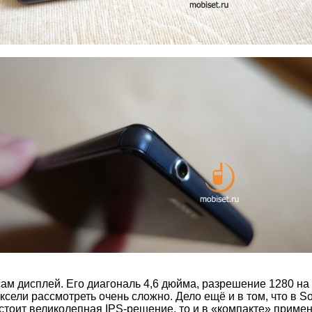
сам дисплей. Его диагональ 4,6 дюйма, разрешение 1280 на 
иксели рассмотреть очень сложно. Дело ещё и в том, что в S
 стоит великолепная IPS-решение, то и в «компакте» приме