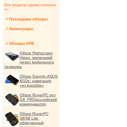
Все модели одним списком
>>
Последние обзоры
Аксессуары
Обзоры КПК
Обзор Highscreen
Hippo: маленький
гигант мобильного
телекома
Обзор Garmin-ASUS
M10e: навигация
«из коробки»
Обзор RoverPC pro
G8: PROроссийский
коммуникатор
Обзор RoverPC
S8/S8 Lite:
облегченный