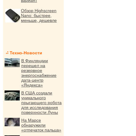
вариант
Обзор Highscreen
Nano: быстрее,
меньше, дешевле
Техно-Новости
В Финляндии
перешел на
резервное
энергоснабжение
дата-центр
«Яндекса»
В США создали
уникального
прыгающего робота
для исследования
поверхности Луны
На Марсе
обнаружили
«отпечаток пальца»