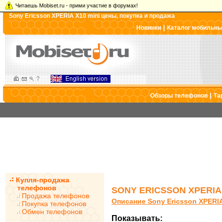
Читаешь Mobiset.ru - прими участие в форумах!
Sony Ericsson XPERIA X10 mini цены, покупка и продажа
|
Новинки
Каталог мобильн
|
Обзоры телефонов
Та
Купля-продажа
телефонов
SONY ERICSSON XPERIA
Продажа телефонов
Описание Sony Ericsson XPERIA
Покупка телефонов
Обмен телефонов
Показывать: