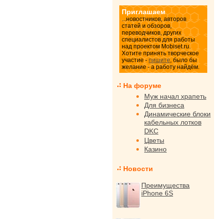
Приглашаем
...новостников, авторов
статей и обзоров,
переводчиков, других
специалистов для работы
над проектом Mobiset.ru.
Хотите принять творческое
участие -
пишите
, было бы
желание - а работу найдём.
На форуме
Муж начал храпеть
Для бизнеса
Динамические блоки
кабельных лотков
DKC
Цветы
Казино
Новости
Преимущества
iPhone 6S