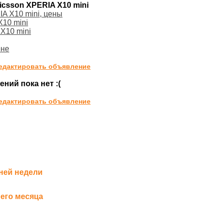
icsson XPERIA X10 mini
A X10 mini, цены
X10 mini
X10 mini
ене
едактировать объявление
ний пока нет :(
едактировать объявление
ней недели
его месяца