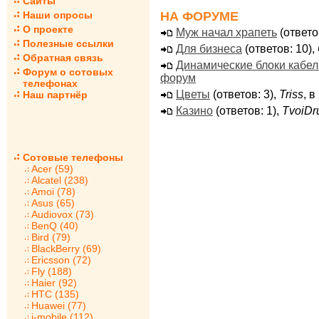
Сайты
НА ФОРУМЕ
Наши опросы
О проекте
Муж начал храпеть
(ответо
Полезные ссылки
Для бизнеса
(ответов: 10),
Обратная связь
Динамические блоки кабе
Форум о сотовых
форум
телефонах
Цветы
(ответов: 3),
Triss
, 
Наш партнёр
Казино
(ответов: 1),
TvoiDr
Сотовые телефоны
Acer (59)
Alcatel (238)
Amoi (78)
Asus (65)
Audiovox (73)
BenQ (40)
Bird (79)
BlackBerry (69)
Ericsson (72)
Fly (188)
Haier (92)
HTC (135)
Huawei (77)
i-mobile (112)