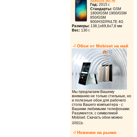
Xiaomi Mi 4i
Год:
2015 г.
Стандарты:
GSM
1800/GSM 1900/GSM
850/GSM
900/HSDPA/LTE 4G
Размеры:
138,1x69,6x7,8 мм
Вес:
130 г.
Обои от Mobiset на май
Мы предлагаем Вашему
вниманию не только стильные, но
и полезные обои для рабочего
стола Вашего компьютера - с
Вашими любимыми телефонами.
Разумеется, с символикой
Mobiset. Скачать обои можно
здесь
.
Новинки на рынке