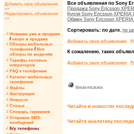
Все объявления по Sony Er
Добавить свое объявление
Продажа Sony Ericsson XPERI
>>
Редактировать объявление
Купля Sony Ericsson XPERIA 
>>
Обмен Sony Ericsson XPERIA 
Сортировать:
по дате
,
по ц
Новинки уже в продаже
/
скоро в продаже
Добавить свое объявление
Р
Обзоры мобильных
/
телефонов
Все
К сожалению, таких объявле
обзоры по моделям
Тарифы сотовых
Добавить свое объявление
Р
операторов
FAQ к телефонам
Каталог мобильных
телефонов
Файлы
Версия для печати
Инструкции
Новости
Статьи
Читайте в новостях послед
Словарь терминов
Отправка SMS-
Читайте аналитику последн
сообщений
Б/у телефоны