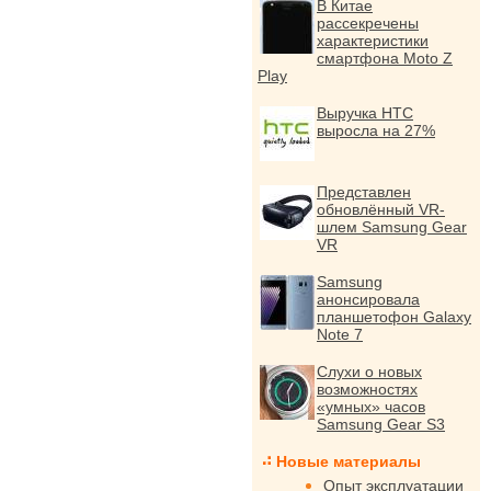
В Китае
рассекречены
характеристики
смартфона Moto Z
Play
Выручка HTC
выросла на 27%
Представлен
обновлённый VR-
шлем Samsung Gear
VR
Samsung
анонсировала
планшетофон Galaxy
Note 7
Слухи о новых
возможностях
«умных» часов
Samsung Gear S3
Новые материалы
Опыт эксплуатации