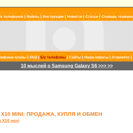
|
|
|
|
|
ых телефонов
Файлы
Инструкции
Новости
Статьи
Словарь термино
|
|
|
|
|
|
рифные планы
FAQ
Б/у телефоны
Сайты
Наши опросы
О проекте
10 мыслей о Samsung Galaxy S6 >>> >>
 X10 MINI: ПРОДАЖА, КУПЛЯ И ОБМЕН
 X10 mini