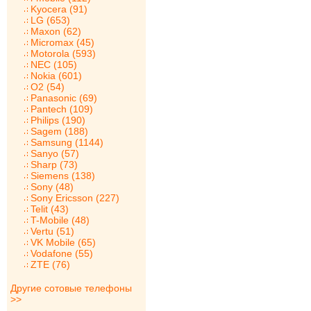
Kyocera (91)
LG (653)
Maxon (62)
Micromax (45)
Motorola (593)
NEC (105)
Nokia (601)
O2 (54)
Panasonic (69)
Pantech (109)
Philips (190)
Sagem (188)
Samsung (1144)
Sanyo (57)
Sharp (73)
Siemens (138)
Sony (48)
Sony Ericsson (227)
Telit (43)
T-Mobile (48)
Vertu (51)
VK Mobile (65)
Vodafone (55)
ZTE (76)
Другие сотовые телефоны
>>