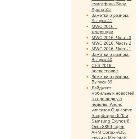
смартфона Sony
Xperia Z5
Заметки о разном.
Выпуск 41
MWC 2016 –
тенденции
MWC 2016. Часть 3
MWC 2016. Часть 2
MWC 2016. Часть 1
Заметки о разном.
Выпуск 40
CES 2016 –
послесловие
Заметки о разном.
Выпуск 39
Дайджест
мобильных новостей
за прошедшую
неделю. Анонс
чипсетов Qualcomm
Snapdragon 820 и
Samsung Exynos 8
Octa 8890, ядер
ARM Cortex-A35,
слухи о Mediatek