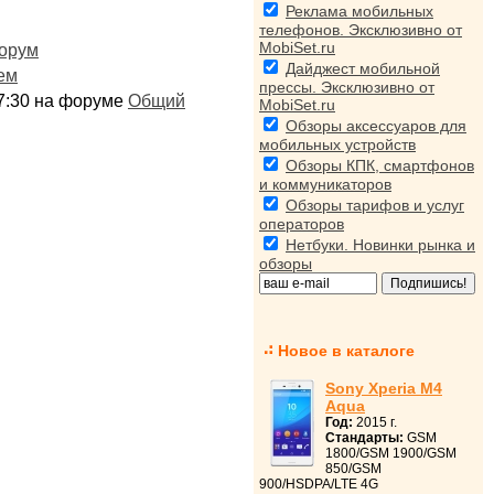
Реклама мобильных
телефонов. Эксклюзивно от
MobiSet.ru
орум
Дайджест мобильной
ем
прессы. Эксклюзивно от
:17:30 на форуме
Общий
MobiSet.ru
Обзоры аксессуаров для
мобильных устройств
Обзоры КПК, смартфонов
и коммуникаторов
Обзоры тарифов и услуг
операторов
Нетбуки. Новинки рынка и
обзоры
Новое в каталоге
Sony Xperia M4
Aqua
Год:
2015 г.
Стандарты:
GSM
1800/GSM 1900/GSM
850/GSM
900/HSDPA/LTE 4G