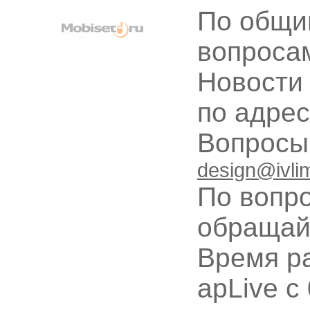
По общи
вопроса
Новости
по адре
Вопрос
design@ivli
По вопр
обращай
Время ра
apLive c