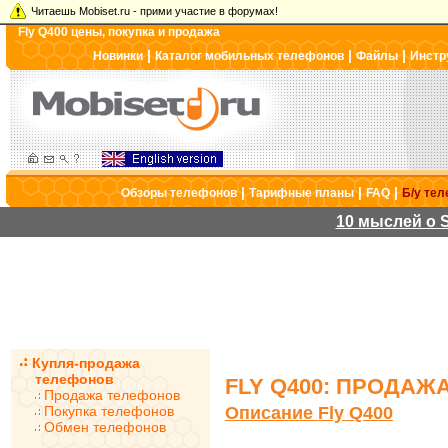
Читаешь Mobiset.ru - прими участие в форумах!
Fly Q400 цены, покупка и продажа
|
|
|
Новинки
Каталог мобильных телефонов
Файлы
Инстр
|
|
|
Обзоры телефонов
Тарифные планы
FAQ
Б/у те
10 мыслей о S
Купля-продажа
телефонов
FLY Q400: ПРОДАЖ
Продажа телефонов
Покупка телефонов
Описание Fly Q400
Обмен телефонов