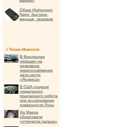
вариант
Обзор Highscreen
Nano: быстрее,
меньше, дешевле
Техно-Новости
В Финляндии
перешел на
резервное
энергоснабжение
дата-центр
«Яндекса»
В США создали
уникального
прыгающего робота
для исследования
поверхности Луны
На Марсе
обнаружили
«отпечаток пальца»