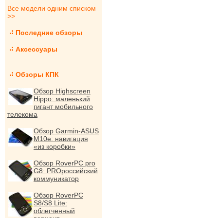
Все модели одним списком
>>
Последние обзоры
Аксессуары
Обзоры КПК
Обзор Highscreen
Hippo: маленький
гигант мобильного
телекома
Обзор Garmin-ASUS
M10e: навигация
«из коробки»
Обзор RoverPC pro
G8: PROроссийский
коммуникатор
Обзор RoverPC
S8/S8 Lite:
облегченный