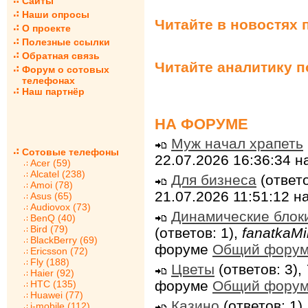
Сайты
Наши опросы
Читайте в новостях 
О проекте
Полезные ссылки
Обратная связь
Читайте аналитику 
Форум о сотовых
телефонах
Наш партнёр
НА ФОРУМЕ
Муж начал храпеть
Сотовые телефоны
22.07.2026 16:36:34 
Acer (59)
Alcatel (238)
Для бизнеса
(ответо
Amoi (78)
21.07.2026 11:51:12 
Asus (65)
Audiovox (73)
Динамические блок
BenQ (40)
Bird (79)
(ответов: 1),
fanatkaMi
BlackBerry (69)
форуме
Общий фору
Ericsson (72)
Fly (188)
Цветы
(ответов: 3),
Haier (92)
форуме
Общий фору
HTC (135)
Huawei (77)
Казино
(ответов: 1)
i-mobile (112)