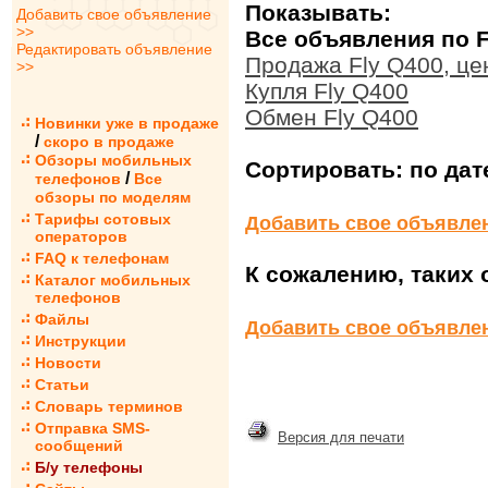
Показывать:
Добавить свое объявление
>>
Все объявления по F
Редактировать объявление
Продажа Fly Q400, це
>>
Купля Fly Q400
Обмен Fly Q400
Новинки уже в продаже
/
скоро в продаже
Обзоры мобильных
Сортировать:
по дат
/
телефонов
Все
обзоры по моделям
Тарифы сотовых
Добавить свое объявле
операторов
FAQ к телефонам
К сожалению, таких 
Каталог мобильных
телефонов
Файлы
Добавить свое объявле
Инструкции
Новости
Статьи
Словарь терминов
Отправка SMS-
Версия для печати
сообщений
Б/у телефоны