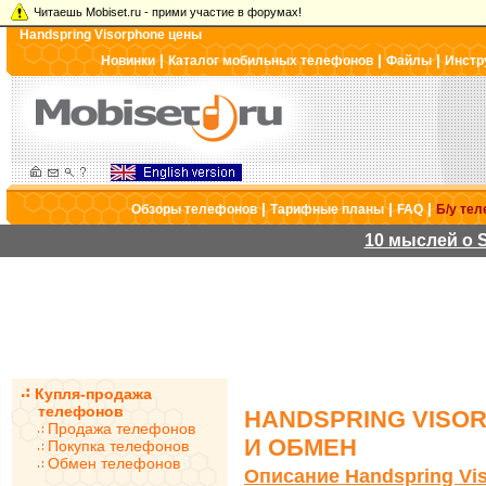
Читаешь Mobiset.ru - прими участие в форумах!
Handspring Visorphone цены
|
|
|
Новинки
Каталог мобильных телефонов
Файлы
Инстр
|
|
|
Обзоры телефонов
Тарифные планы
FAQ
Б/у те
10 мыслей о S
Купля-продажа
телефонов
HANDSPRING VISO
Продажа телефонов
И ОБМЕН
Покупка телефонов
Обмен телефонов
Описание Handspring Vi