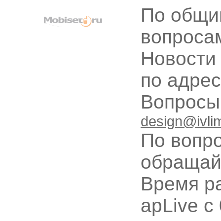
По общи
вопроса
Новости
по адре
Вопрос
design@ivli
По вопр
обращай
Время ра
apLive c