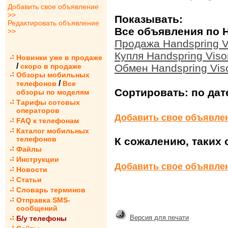
Добавить свое объявление
>>
Показывать:
Редактировать объявление
Все объявления по H
>>
Продажа Handspring V
Купля Handspring Vis
Новинки уже в продаже
/
скоро в продаже
Обмен Handspring Vis
Обзоры мобильных
/
телефонов
Все
Сортировать:
по дат
обзоры по моделям
Тарифы сотовых
операторов
Добавить свое объявле
FAQ к телефонам
Каталог мобильных
телефонов
К сожалению, таких 
Файлы
Инструкции
Добавить свое объявле
Новости
Статьи
Словарь терминов
Отправка SMS-
сообщений
Версия для печати
Б/у телефоны