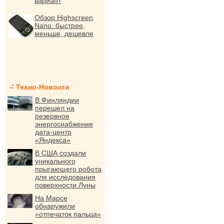
вариант
Обзор Highscreen
Nano: быстрее,
меньше, дешевле
Техно-Новости
В Финляндии
перешел на
резервное
энергоснабжение
дата-центр
«Яндекса»
В США создали
уникального
прыгающего робота
для исследования
поверхности Луны
На Марсе
обнаружили
«отпечаток пальца»