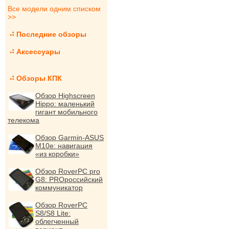
Все модели одним списком
>>
Последние обзоры
Аксессуары
Обзоры КПК
Обзор Highscreen
Hippo: маленький
гигант мобильного
телекома
Обзор Garmin-ASUS
M10e: навигация
«из коробки»
Обзор RoverPC pro
G8: PROроссийский
коммуникатор
Обзор RoverPC
S8/S8 Lite:
облегченный