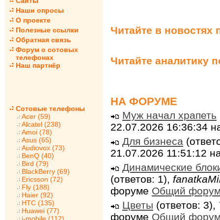
Сайты
Наши опросы
О проекте
Читайте в новостях 
Полезные ссылки
Обратная связь
Форум о сотовых
телефонах
Читайте аналитику 
Наш партнёр
НА ФОРУМЕ
Сотовые телефоны
Муж начал храпеть
Acer (59)
Alcatel (238)
22.07.2026 16:36:34 
Amoi (78)
Для бизнеса
(ответо
Asus (65)
Audiovox (73)
21.07.2026 11:51:12 
BenQ (40)
Bird (79)
Динамические блок
BlackBerry (69)
(ответов: 1),
fanatkaMi
Ericsson (72)
Fly (188)
форуме
Общий фору
Haier (92)
HTC (135)
Цветы
(ответов: 3),
Huawei (77)
форуме
Общий фору
i-mobile (112)