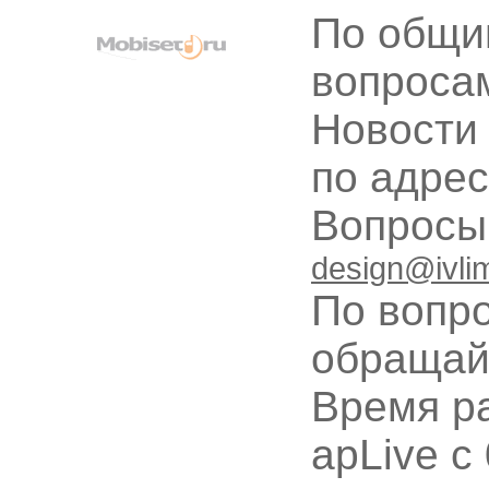
По общи
вопроса
Новости
по адре
Вопрос
design@ivli
По вопр
обращай
Время ра
apLive c