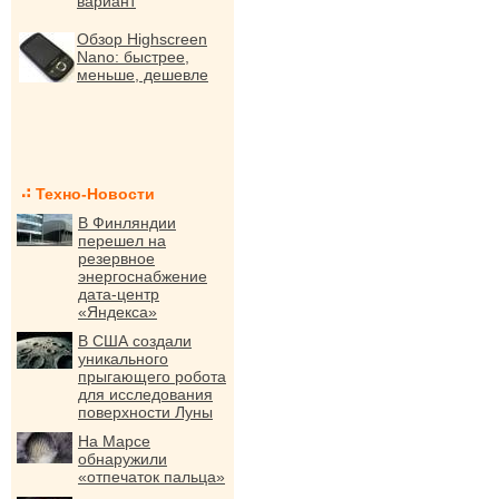
вариант
Обзор Highscreen
Nano: быстрее,
меньше, дешевле
Техно-Новости
В Финляндии
перешел на
резервное
энергоснабжение
дата-центр
«Яндекса»
В США создали
уникального
прыгающего робота
для исследования
поверхности Луны
На Марсе
обнаружили
«отпечаток пальца»