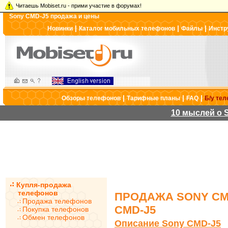
Читаешь Mobiset.ru - прими участие в форумах!
Sony CMD-J5 продажа и цены
|
|
|
Новинки
Каталог мобильных телефонов
Файлы
Инстр
|
|
|
Обзоры телефонов
Тарифные планы
FAQ
Б/у те
10 мыслей о S
Купля-продажа
телефонов
ПРОДАЖА SONY CM
Продажа телефонов
CMD-J5
Покупка телефонов
Обмен телефонов
Описание Sony CMD-J5