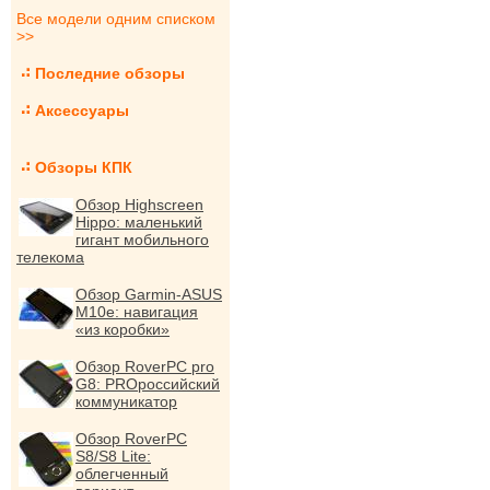
Все модели одним списком
>>
Последние обзоры
Аксессуары
Обзоры КПК
Обзор Highscreen
Hippo: маленький
гигант мобильного
телекома
Обзор Garmin-ASUS
M10e: навигация
«из коробки»
Обзор RoverPC pro
G8: PROроссийский
коммуникатор
Обзор RoverPC
S8/S8 Lite:
облегченный