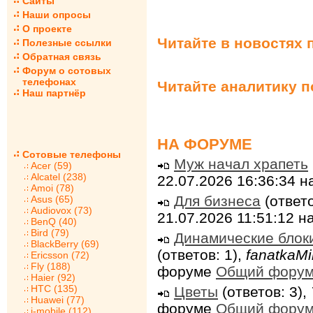
Сайты
Наши опросы
О проекте
Читайте в новостях 
Полезные ссылки
Обратная связь
Форум о сотовых
телефонах
Читайте аналитику 
Наш партнёр
НА ФОРУМЕ
Сотовые телефоны
Муж начал храпеть
Acer (59)
Alcatel (238)
22.07.2026 16:36:34 
Amoi (78)
Для бизнеса
(ответо
Asus (65)
Audiovox (73)
21.07.2026 11:51:12 
BenQ (40)
Bird (79)
Динамические блок
BlackBerry (69)
(ответов: 1),
fanatkaMi
Ericsson (72)
Fly (188)
форуме
Общий фору
Haier (92)
HTC (135)
Цветы
(ответов: 3),
Huawei (77)
форуме
Общий фору
i-mobile (112)