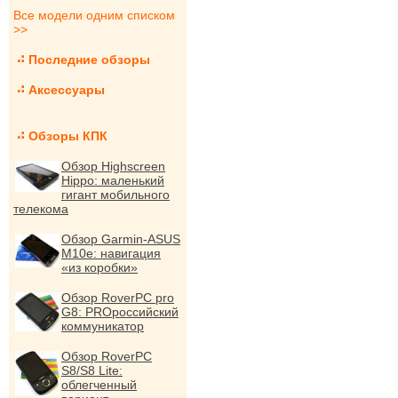
Все модели одним списком
>>
Последние обзоры
Аксессуары
Обзоры КПК
Обзор Highscreen
Hippo: маленький
гигант мобильного
телекома
Обзор Garmin-ASUS
M10e: навигация
«из коробки»
Обзор RoverPC pro
G8: PROроссийский
коммуникатор
Обзор RoverPC
S8/S8 Lite:
облегченный