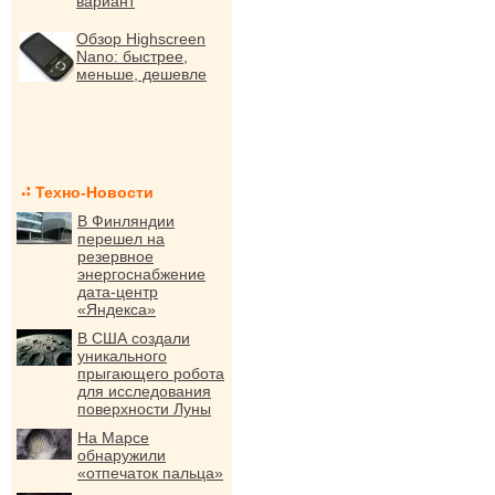
вариант
Обзор Highscreen
Nano: быстрее,
меньше, дешевле
Техно-Новости
В Финляндии
перешел на
резервное
энергоснабжение
дата-центр
«Яндекса»
В США создали
уникального
прыгающего робота
для исследования
поверхности Луны
На Марсе
обнаружили
«отпечаток пальца»