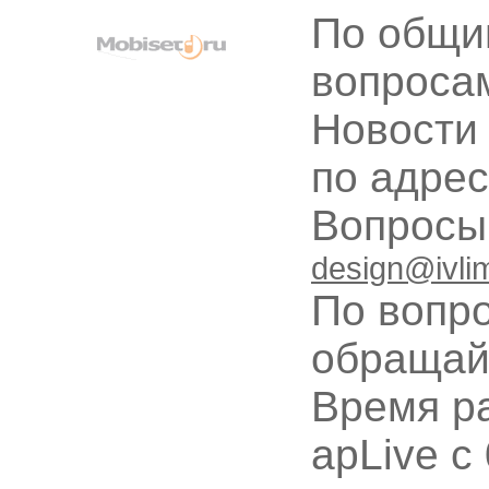
По общи
вопроса
Новости
по адре
Вопрос
design@ivli
По вопр
обращай
Время ра
apLive c