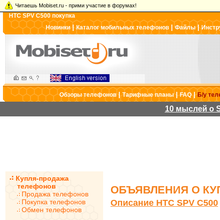
Читаешь Mobiset.ru - прими участие в форумах!
HTC SPV C500 покупка
|
|
|
Новинки
Каталог мобильных телефонов
Файлы
Инстр
|
|
|
Обзоры телефонов
Тарифные планы
FAQ
Б/у те
10 мыслей о S
Купля-продажа
телефонов
ОБЪЯВЛЕНИЯ О КУП
Продажа телефонов
Покупка телефонов
Описание HTC SPV C500
Обмен телефонов