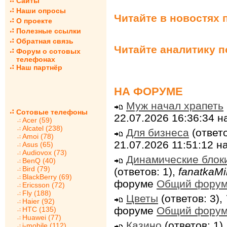
Сайты
Наши опросы
Читайте в новостях 
О проекте
Полезные ссылки
Обратная связь
Читайте аналитику 
Форум о сотовых
телефонах
Наш партнёр
НА ФОРУМЕ
Муж начал храпеть
Сотовые телефоны
22.07.2026 16:36:34 
Acer (59)
Alcatel (238)
Для бизнеса
(ответо
Amoi (78)
21.07.2026 11:51:12 
Asus (65)
Audiovox (73)
Динамические блок
BenQ (40)
Bird (79)
(ответов: 1),
fanatkaMi
BlackBerry (69)
форуме
Общий фору
Ericsson (72)
Fly (188)
Цветы
(ответов: 3),
Haier (92)
форуме
Общий фору
HTC (135)
Huawei (77)
Казино
(ответов: 1)
i-mobile (112)