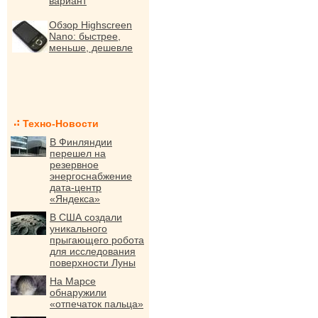
вариант
Обзор Highscreen
Nano: быстрее,
меньше, дешевле
Техно-Новости
В Финляндии
перешел на
резервное
энергоснабжение
дата-центр
«Яндекса»
В США создали
уникального
прыгающего робота
для исследования
поверхности Луны
На Марсе
обнаружили
«отпечаток пальца»