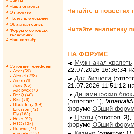
Сайты
Наши опросы
Читайте в новостях 
О проекте
Полезные ссылки
Обратная связь
Читайте аналитику 
Форум о сотовых
телефонах
Наш партнёр
НА ФОРУМЕ
Муж начал храпеть
Сотовые телефоны
22.07.2026 16:36:34 
Acer (59)
Alcatel (238)
Для бизнеса
(ответо
Amoi (78)
21.07.2026 11:51:12 
Asus (65)
Audiovox (73)
Динамические блок
BenQ (40)
Bird (79)
(ответов: 1),
fanatkaMi
BlackBerry (69)
форуме
Общий фору
Ericsson (72)
Fly (188)
Цветы
(ответов: 3),
Haier (92)
форуме
Общий фору
HTC (135)
Huawei (77)
Казино
(ответов: 1)
i-mobile (112)