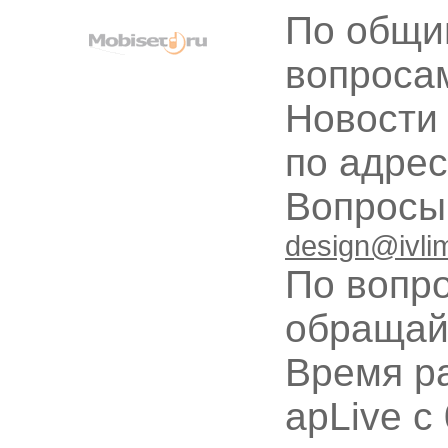
По общи
вопроса
Новости
по адре
Вопрос
design@ivli
По вопр
обращай
Время ра
apLive c