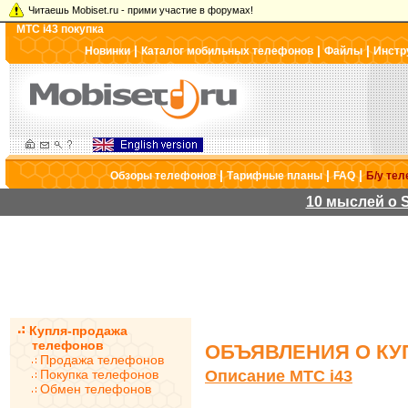
Читаешь Mobiset.ru - прими участие в форумах!
МТС i43 покупка
|
|
|
Новинки
Каталог мобильных телефонов
Файлы
Инстр
|
|
|
Обзоры телефонов
Тарифные планы
FAQ
Б/у те
10 мыслей о S
Купля-продажа
телефонов
ОБЪЯВЛЕНИЯ О КУП
Продажа телефонов
Покупка телефонов
Описание МТС i43
Обмен телефонов