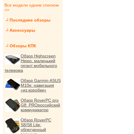
Все модели одним списком
>>
Последние обзоры
Аксессуары
Обзоры КПК
Обзор Highscreen
Hippo: маленький
гигант мобильного
телекома
Обзор Garmin-ASUS
M10e: навигация
«из коробки»
Обзор RoverPC pro
G8: PROроссийский
коммуникатор
Обзор RoverPC
S8/S8 Lite:
облегченный