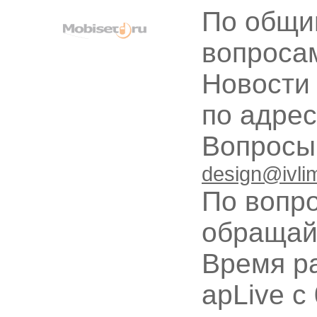
По общи
вопроса
Новости
по адре
Вопрос
design@ivli
По вопр
обращай
Время ра
apLive c