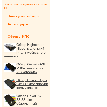
Все модели одним списком
>>
Последние обзоры
Аксессуары
Обзоры КПК
Обзор Highscreen
Hippo: маленький
гигант мобильного
телекома
Обзор Garmin-ASUS
M10e: навигация
«из коробки»
Обзор RoverPC pro
G8: PROроссийский
коммуникатор
Обзор RoverPC
S8/S8 Lite:
облегченный