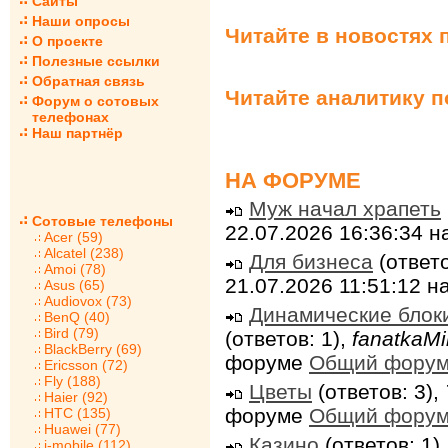
Сайты
Наши опросы
Читайте в новостях 
О проекте
Полезные ссылки
Обратная связь
Читайте аналитику 
Форум о сотовых
телефонах
Наш партнёр
НА ФОРУМЕ
Муж начал храпеть
Сотовые телефоны
22.07.2026 16:36:34 
Acer (59)
Alcatel (238)
Для бизнеса
(ответо
Amoi (78)
21.07.2026 11:51:12 
Asus (65)
Audiovox (73)
Динамические блок
BenQ (40)
Bird (79)
(ответов: 1),
fanatkaMi
BlackBerry (69)
форуме
Общий фору
Ericsson (72)
Fly (188)
Цветы
(ответов: 3),
Haier (92)
форуме
Общий фору
HTC (135)
Huawei (77)
Казино
(ответов: 1)
i-mobile (112)