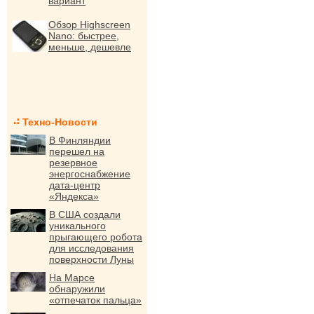
вариант
Обзор Highscreen
Nano: быстрее,
меньше, дешевле
Техно-Новости
В Финляндии
перешел на
резервное
энергоснабжение
дата-центр
«Яндекса»
В США создали
уникального
прыгающего робота
для исследования
поверхности Луны
На Марсе
обнаружили
«отпечаток пальца»