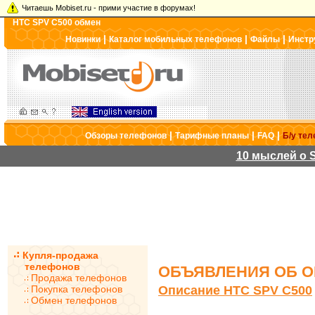
Читаешь Mobiset.ru - прими участие в форумах!
HTC SPV C500 обмен
|
|
|
Новинки
Каталог мобильных телефонов
Файлы
Инстр
|
|
|
Обзоры телефонов
Тарифные планы
FAQ
Б/у те
10 мыслей о S
Купля-продажа
телефонов
ОБЪЯВЛЕНИЯ ОБ О
Продажа телефонов
Покупка телефонов
Описание HTC SPV C500
Обмен телефонов